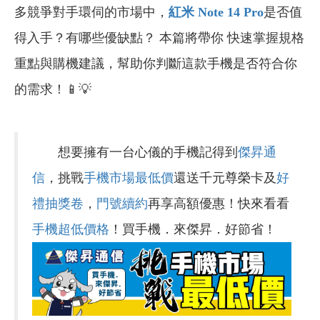
多競爭對手環伺的市場中，
紅米 Note 14 Pro
是否值
得入手？有哪些優缺點？ 本篇將帶你 快速掌握規格
重點與購機建議，幫助你判斷這款手機是否符合你
的需求！📱💡
想要擁有一台心儀的手機記得到
傑昇通
信
，挑戰
手機市場最低價
還送千元尊榮卡及
好
禮抽獎卷
，
門號續約
再享高額優惠！快來看看
手機超低價格
！買手機．來傑昇．好節省！