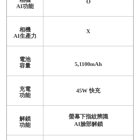
O
AI功能
相機
X
AI生產力
電池
5,1100mAh
容量
充電
45W 快充
功能
螢幕下指紋辨識
解鎖
AI臉部解鎖
功能