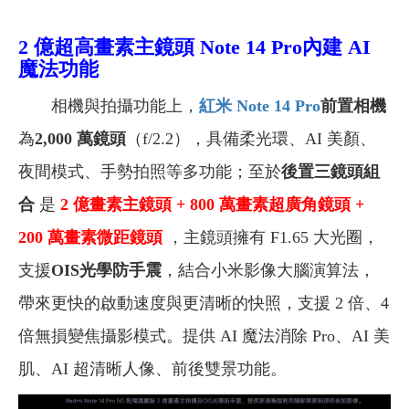
2 億超高畫素主鏡頭
Note 14 Pro內建
AI
魔法功能
相機與拍攝功能上，
紅米 Note 14 Pro
前置相機
為
2,000
萬鏡頭
（f/2.2），具備柔光環、AI 美顏、
夜間模式、手勢拍照等多功能；至於
後置三鏡頭組
合
是
2
億畫素主鏡頭 + 800 萬畫素超廣角鏡頭 +
200 萬畫素微距鏡頭
，主鏡頭擁有 F1.65 大光圈，
支援
OIS
光學防手震
，結合小米影像大腦演算法，
帶來更快的啟動速度與更清晰的快照，支援 2 倍、4
倍無損變焦攝影模式。提供 AI 魔法消除 Pro、AI 美
肌、AI 超清晰人像、前後雙景功能。