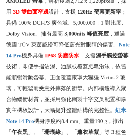
AMOLED 螢幕
，解析度為2,712 x 1,220pixels ，採
用
3D
雙曲面窄邊
設計，支援
120Hz
螢幕更新率
；
具備 100% DCI-P3 廣色域、5,000,000：1 對比度、
Dolby Vision。擁有最高
3,000nits
峰值亮度
，通過
德國 TÜV 萊茵認證可降低藍光對眼睛的傷害。
Note
14 Pro
機身具備
IP68
防塵防水
，支援
濕手觸控螢幕
技術，即便手指沾濕、油膩或覆蓋肥皂泡沫，依舊
能順暢滑動螢幕。正面覆蓋康寧大猩猩 Victus 2 玻
璃，可輕鬆耐受意外摔落的衝擊。內部構造導入聚
合物緩衝材質，並採用強化鋼製十字交叉配置和厚
實主機板設計，大幅提升整體結構的完整性。
紅米
Note 14 Pro
機身厚度約8.4 mm、重量190 g，推出
「
午夜黑
」、「
珊瑚綠
」、「
薰衣草紫
」等３種色