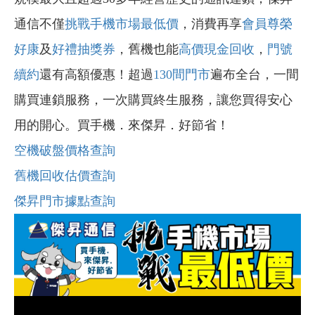
通信不僅
挑戰手機市場最低價
，消費再享
會員尊榮
好康
及
好禮抽獎券
，舊機也能
高價現金回收
，
門號
續約
還有高額優惠！超過
130間門市
遍布全台，一間
購買連鎖服務，一次購買終生服務，讓您買得安心
用的開心。買手機．來傑昇．好節省！
空機破盤價格查詢
舊機回收估價查詢
傑昇門市據點查詢