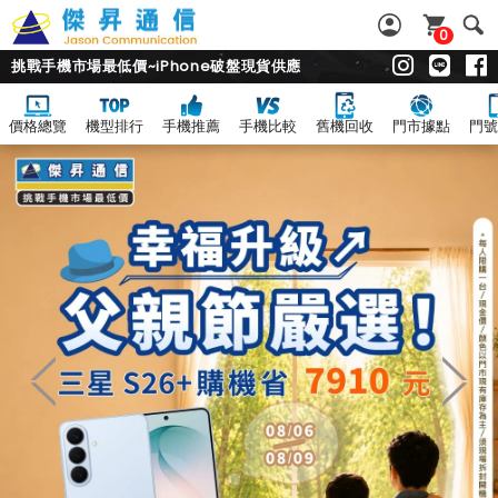
0
挑戰手機市場最低價~iPhone破盤現貨供應
價格總覽
機型排行
手機推薦
手機比較
舊機回收
門市據點
門號