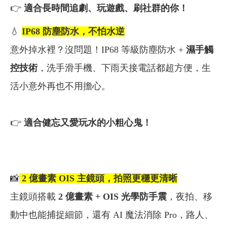
👉
適合長時間追劇、玩遊戲、刷社群的你！
💧
IP68
防塵防水，不怕水逆
意外掉水裡？沒問題！IP68 等級防塵防水 +
濕手觸
控技術
，洗手滑手機、下雨天接電話都超方便，生
活小意外再也不用擔心。
👉
適合健忘又愛玩水的小粗心鬼！
📸
2
億畫素 OIS 主鏡頭，拍照更穩更清晰
主鏡頭搭載
2 億畫素 + OIS 光學防手震
，夜拍、移
動中也能捕捉細節，還有 AI 魔法消除 Pro，路人、