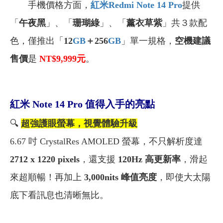
手機價格方面，
紅米Redmi Note 14 Pro
提供
「
午夜黑
」、「
珊瑚綠
」、「
薰衣草紫
」共３款配
色，僅
推出
「
12
GB
＋256
GB
」單一規格，
空機建議
售價
是
NT$9,999
元
。
紅米 Note 14 Pro 值得入手的亮點
🔍
超強護眼螢幕，視覺體驗升級
6.67 吋 CrystalRes AMOLED 螢幕，不只解析度達
2712 x 1220 pixels
，還支援
120Hz 高更新率
，滑起
來超順暢！再加上
3,000nits 峰值亮度
，即使大太陽
底下看訊息也清晰無比。