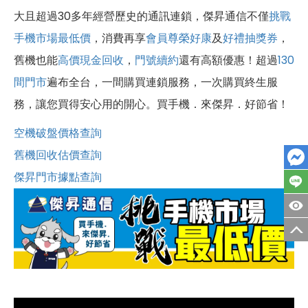
大且超過30多年經營歷史的通訊連鎖，傑昇通信不僅
挑戰
手機市場最低價
，消費再享
會員尊榮好康
及
好禮抽獎券
，
舊機也能
高價現金回收
，
門號續約
還有高額優惠！超過
130
間門市
遍布全台，一間購買連鎖服務，一次購買終生服
務，讓您買得安心用的開心。買手機．來傑昇．好節省！
空機破盤價格查詢
舊機回收估價查詢
傑昇門市據點查詢