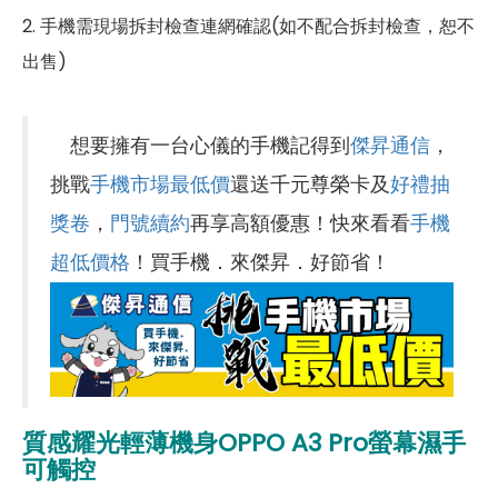
2. 手機需現場拆封檢查連網確認(如不配合拆封檢查，恕不
出售)
想要擁有一台心儀的手機記得到
傑昇通信
，
挑戰
手機市場最低價
還送千元尊榮卡及
好禮抽
獎卷
，
門號續約
再享高額優惠！快來看看
手機
超低價格
！買手機．來傑昇．好節省！
質感耀光輕薄機身OPPO A3 Pro螢幕濕手
可觸控