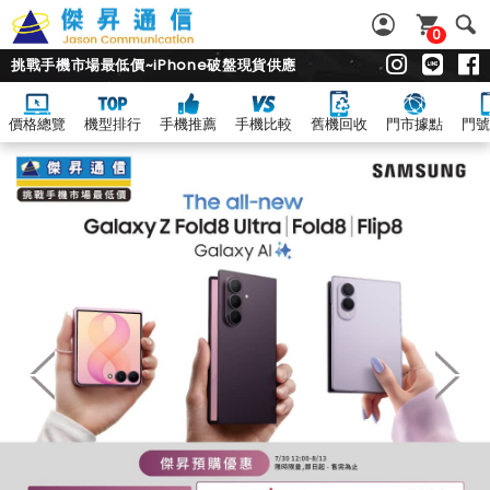
0
挑戰手機市場最低價~iPhone破盤現貨供應
價格總覽
機型排行
手機推薦
手機比較
舊機回收
門市據點
門號