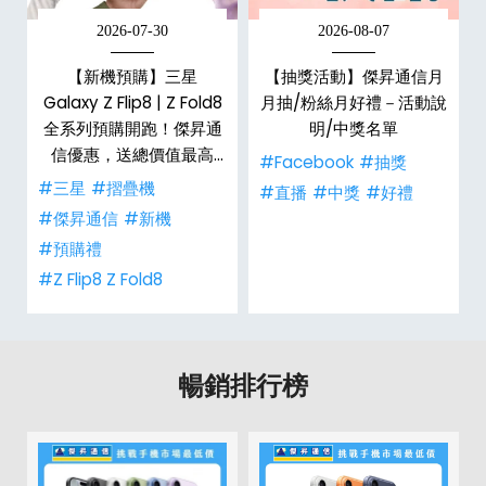
2026-07-30
2026-08-07
，
【新機預購】三星
【抽獎活動】傑昇通信月
購
Galaxy Z Flip8 | Z Fold8
月抽/粉絲月好禮－活動說
全系列預購開跑！傑昇通
明/中獎名單
信優惠，送總價值最高
#Facebook
#抽獎
$2,180 好禮
#三星
#摺疊機
禮
#直播
#中獎
#好禮
#傑昇通信
#新機
#預購禮
#Z Flip8 Z Fold8
暢銷排行榜