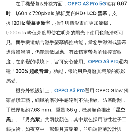
在手機螢幕&外觀方面，
OPPO A3 Pro 5G
擁有
6.67
吋
、1,604 x 720pixels 解析度 的
HD+ LCD 螢幕
，支
援
120Hz 螢幕更新率
，操作與觀影畫面更加流暢，
1,000nits 峰值亮度即使在明亮的陽光下使用也能清晰可
見。而手機還結合濕手螢幕觸控功能，當您手濕濕或螢幕
遭液體潑濺，仍能靈敏回應、有效穩定螢幕的觸控靈敏
度，在多變的環境下，皆可安心使用。
OPPO A3 Pro
還內
建「
300% 超級音量
」功能，帶給用戶身歷其境般的觀影
感受。
機身外觀設計上，
OPPO A3 Pro
選用 OPPO Glow 獨
家晶鑽工藝，細膩的磨砂手感達到不沾指紋、防磨耐刮，
手機厚度約7.68 mm、重量186 g，機身顏色推出「
星空
黑
」、「
月光紫
」共兩款顏色，其中紫色採用磁性粒子工
藝技術，如夜空中一彎銀月貫穿般，並強調輕薄設計與