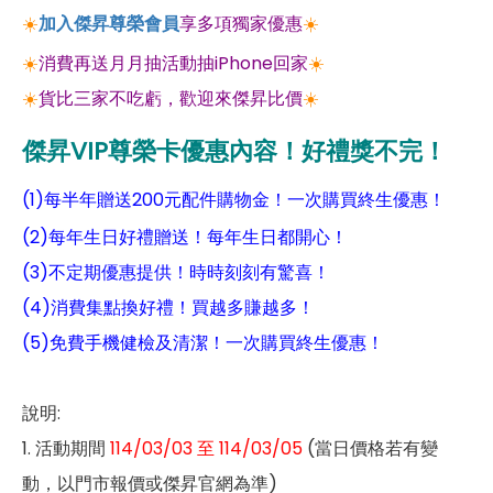
☀️
加入傑昇尊榮會員
享多項獨家優惠
☀️
☀️
消費再送月月抽活動抽iPhone回家
☀️
☀️
貨比三家不吃虧，歡迎來傑昇比價
☀️
傑昇VIP尊榮卡優惠內容！好禮獎不完！
(1)每半年贈送200元配件購物金！一次購買終生優惠！
(2)每年生日好禮贈送！每年生日都開心！
(3)不定期優惠提供！時時刻刻有驚喜！
(4)消費集點換好禮！買越多賺越多！
(5)免費手機健檢及清潔！一次購買終生優惠！
說明:
1. 活動期間
114/03/03 至 114/03/05
(當日價格若有變
動，以門市報價或傑昇官網為準)