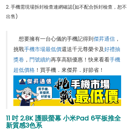
2. 手機需現場拆封檢查連網確認(如不配合拆封檢查，恕不
出售)
想要擁有一台心儀的手機記得到
傑昇通信
，
挑戰
手機市場最低價
還送千元尊榮卡及
好禮抽
獎卷
，
門號續約
再享高額優惠！快來看看
手機
超低價格
！買手機．來傑昇．好節省！
11 吋 2.8K 護眼螢幕 小米Pad 6平板推全
新質感3色系