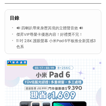
目錄
🔊 四喇叭帶來身歷其境的立體聲音效 🔊
傑昇VIP尊榮卡優惠內容！好禮獎不完！
11 吋 2.8K 護眼螢幕 小米Pad 6平板推全新質感3
色系