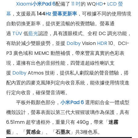
Xiaomi
小米Pad 6
配備了
11 吋
的 WQ
HD
+
LCD 螢
幕
，支援最高
144
Hz
螢幕更新率
，可根據不同的使用情境
自動切換更新率，提供更流暢的視覺體驗。螢幕通
過
TÜV
低
藍光
認證，具有護眼模式、全程 DC 調光功能，
有助於減少雙眼疲勞，並援
Dolby
Vision
HDR
10、DCI-
P3 廣色域和 MEMC 動態補償，帶來豐富真實的色彩表
現，還擁有出色的音頻性能，四聲道超線性喇叭支
援
Dolby
Atmos 技術，提供私人劇院級的聲音體驗，搭
配內置的四麥克風陣列定向收音系統，能依據使用情境進
行定向收音，確保聲音清晰。
平板外觀顏色部分，
小米Pad 6
選用鋁合金一體成型
機殼設計，螢幕表面以第三代大猩猩玻璃作為保護，具有
6.51mm 超窄邊框外，重量只有 490g，帶來「
迷霧
藍
」、「
質感金
」、「
石墨灰
」共3種色系。