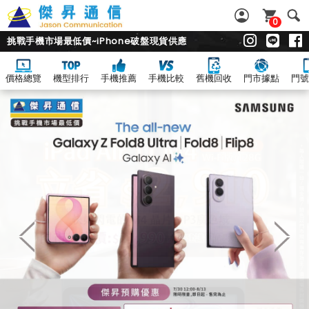
0
挑戰手機市場最低價~iPhone破盤現貨供應
價格總覽
機型排行
手機推薦
手機比較
舊機回收
門市據點
門號