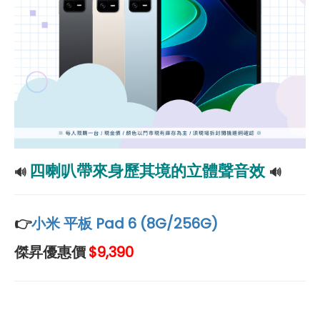
四喇叭帶來身歷其境的立體聲音效
🔊
🔊
👉
小米 平板 Pad 6 (8G/256G)
傑昇優惠價
$9,390