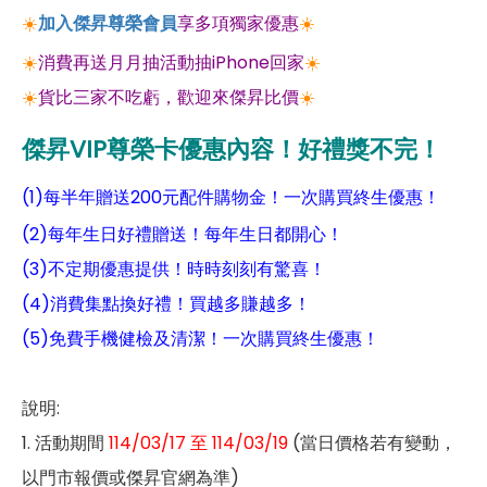
☀️
加入傑昇尊榮會員
享多項獨家優惠
☀️
☀️
消費再送月月抽活動抽iPhone回家
☀️
☀️
貨比三家不吃虧，歡迎來傑昇比價
☀️
傑昇VIP尊榮卡優惠內容！好禮獎不完！
(1)每半年贈送200元配件購物金！一次購買終生優惠！
(2)每年生日好禮贈送！每年生日都開心！
(3)不定期優惠提供！時時刻刻有驚喜！
(4)消費集點換好禮！買越多賺越多！
(5)免費手機健檢及清潔！一次購買終生優惠！
說明:
1. 活動期間
114/03/17 至 114/03/19
(當日價格若有變動，
以門市報價或傑昇官網為準)