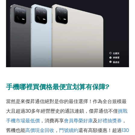
手機哪裡買價格最便宜划算有保障?
當然是來傑昇通信絕對是你的最佳選擇！作為全台規模最
大且超過30多年經營歷史的通訊連鎖，傑昇通信不僅
挑戰
手機市場最低價
，消費再享
會員尊榮好康
及
好禮抽獎券
，
舊機也能
高價現金回收
，
門號續約
還有高額優惠！超過
130