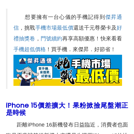
想要擁有一台心儀的手機記得到
傑昇通
信
，挑戰
手機市場最低價
還送千元尊榮卡及
好
禮抽獎卷
，
門號續約
再享高額優惠！快來看看
手機超低價格
！買手機．來傑昇．好節省！
iPhone 15價差擴大！果粉掀撿尾盤潮正
是時候
距離iPhone 16新機發布日益臨近，消費者也面