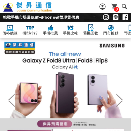
0
挑戰手機市場最低價~iPhone破盤現貨供應
價格總覽
機型排行
手機推薦
手機比較
舊機回收
門市據點
門號