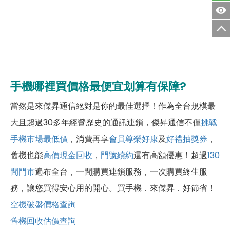
手機哪裡買價格最便宜划算有保障?
當然是來傑昇通信絕對是你的最佳選擇！作為全台規模最
大且超過30多年經營歷史的通訊連鎖，傑昇通信不僅
挑戰
手機市場最低價
，消費再享
會員尊榮好康
及
好禮抽獎券
，
舊機也能
高價現金回收
，
門號續約
還有高額優惠！超過
130
間門市
遍布全台，一間購買連鎖服務，一次購買終生服
務，讓您買得安心用的開心。買手機．來傑昇．好節省！
空機破盤價格查詢
舊機回收估價查詢