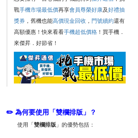
戰
手機市場最低價
再享
會員尊榮好康
及
好禮抽
獎券
，舊機也能
高價現金回收
，
門號續約
還有
高額優惠！快來看看
手機超低價格
！買手機．
來傑昇．好節省！
✏️
為何要使用「雙欄排版」？
使用「
雙欄排版
」的優勢包括：