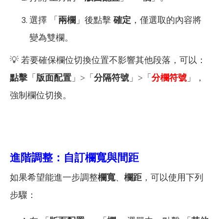
選擇 「
兩欄
」後點擊
確定
，僅選取的內容將
變為雙欄。
💡 若要確保欄位切換位置不影響其他段落，可以：
點擊
「
版面配置
」>「
分隔符號
」>「
分欄符號
」，
強制欄位切換。
進階調整：自訂欄寬與間距
如果希望能進一步調整
欄寬
、
欄距
，可以使用下列
步驟：