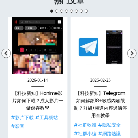
熱門文章
2026-01-14
2026-02-23
x
【科技新知】Hanime影
【科技新知】Telegram
6
片如何下載？成人影片一
如何解鎖18+敏感內容限
數
鍵儲存教學
制？群組/頻道內容過濾停
用全教學
#影片下載
#工具網站
事
#社群軟體
#隱私安全
#影音
#社群小編
#網路熱議