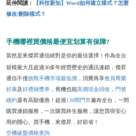
延伸閱讀：
【科技新知】Word如何建立樣式？怎麼
修改/刪除樣式？
手機哪裡買價格最便宜划算有保障?
當然是來傑昇通信絕對是你的最佳選擇！作為全台
規模最大且超過30多年經營歷史的通訊連鎖，傑昇
通信不僅
挑戰手機市場最低價
，消費再享
會員尊榮
好康
及
好禮抽獎券
，舊機也能
高價現金回收
，
門號
續約
還有高額優惠！超過
130間門市
遍布全台，一間
購買連鎖服務，一次購買終生服務，讓您買得安心
用的開心。買手機．來傑昇．好節省！
空機破盤價格查詢