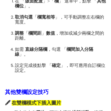
在 「
版面配置
」>「
欄
」 選單中，點擊 「
其他
欄位
」。
取消勾選
「
欄寬相等
」，可手動調整左右欄的
寬度。
調整
「
欄間距
」
數值
，增加或減少兩欄之間的
距離。
如需
直線分隔欄
，勾選 「
欄間加入分隔
線
」。
設定完成後點擊 「
確定
」，即可應用自訂欄位
設定。
其他雙欄設定技巧
🖋
在雙欄模式下插入圖片