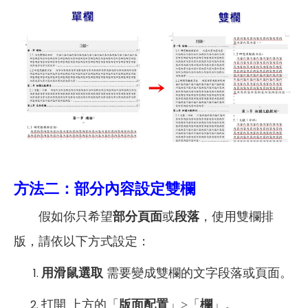
方法二：部分內容設定雙欄
假如你只希望
部分頁面
或
段落
，使用雙欄排
版，請依以下方式設定：
用滑鼠選取
需要變成雙欄的文字段落或頁面。
打開 上方的「
版面配置
」>「
欄
」。