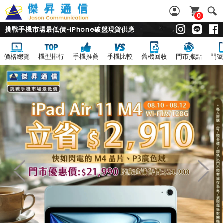
0
挑戰手機市場最低價~iPhone破盤現貨供應
價格總覽
機型排行
手機推薦
手機比較
舊機回收
門市據點
門號