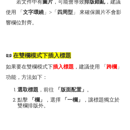
若文件中有
圖片
，可能會導致
排版錯亂
，建議
使用 「
文字環繞
」>「
四周型
」 來確保圖片不會影
響欄位對齊。
📜
在雙欄模式下插入標題
如果要在雙欄模式下
插入標題
，建議使用 「
跨欄
」
功能，方法如下：
選取標題
，前往
「版面配置」
。
點擊
「欄」
，選擇
「一欄」
，讓標題獨立於
雙欄排版外。