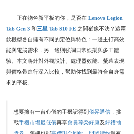
正在物色新平板的你，是否在
Lenovo Legion
Tab Gen 3
和
三星 Tab S10 FE
之間猶豫不決？這兩
款機型各自擁有不同的定位與特色：一邊主打高效
能與電競需求，另一邊則強調日常娛樂與多工體
驗。本文將針對外觀設計、處理器效能、螢幕表現
與價格帶進行深入比較，幫助你找到最符合自身需
求的平板。
想要擁有一台心儀的手機記得到
傑昇通信
，挑
戰
手機市場最低價
再享
會員尊榮好康
及
好禮抽
獎券
，舊機也能
高價現金回收
，
門號續約
還有