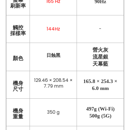
165 Hz
90Hz
刷新率
觸控
144Hz
-
採樣率
營火灰
日蝕黑
流星銀
顏色
天幕藍
129.46 × 208.54 ×
165.8 × 254.3 ×
機身
7.79 mm
6.0 mm
尺寸
497
g
(Wi-Fi)
機身
350 g
500g (5G)
重量