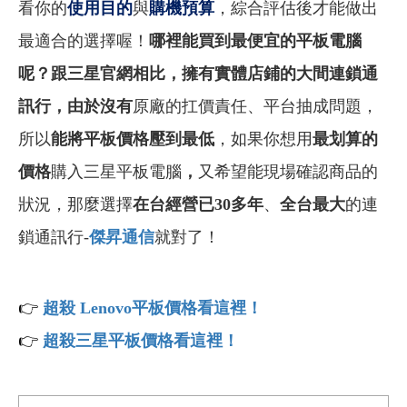
看你的
使用目的
與
購機預算
，綜合評估後才能做出
最適合的選擇喔！
哪裡能買到最便宜的平板電腦
呢？跟
三星官網
相比，擁有實體店鋪的大間連鎖通
訊行，由於沒有
原廠的扛價責任、平台抽成問題，
所以
能將平板價格壓到最低
，如果你想用
最划算的
價格
購入三星平板電腦
，
又希望能現場確認商品的
狀況，那麼選擇
在台經營已30多年
、
全台最大
的連
鎖通訊行-
傑昇通信
就對了！
👉
超殺 Lenovo
平板價格看這裡！
👉
超殺三星平板價格看這裡！