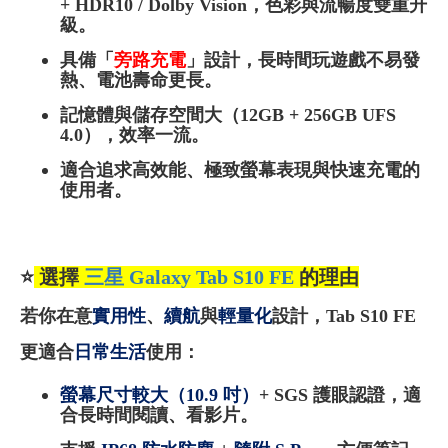
+ HDR10 / Dolby Vision，色彩與流暢度雙重升
級。
具備「
旁路充電
」設計，長時間玩遊戲不易發
熱、電池壽命更長。
記憶體與儲存空間大（12GB + 256GB UFS
4.0），效率一流。
適合追求高效能、極致螢幕表現與快速充電的
使用者。
⭐
選擇
三星 Galaxy Tab S10 FE
的理由
若你在意
實用性
、
續航
與
輕量化
設計，Tab S10 FE
更適合
日常生活
使用：
螢幕尺寸較大（10.9 吋）
+ SGS 護眼認證，適
合長時間閱讀、看影片。