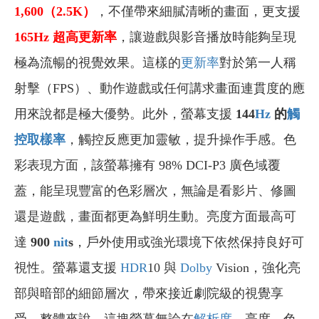
1,600
（2.5K）
，不僅帶來細膩清晰的畫面，更支援
165
Hz
超高
更新率
，讓遊戲與影音播放時能夠呈現
極為流暢的視覺效果。這樣的
更新率
對於第一人稱
射擊（FPS）、動作遊戲或任何講求畫面連貫度的應
用來說都是極大優勢。此外，螢幕支援
144
Hz
的
觸
控取樣率
，觸控反應更加靈敏，提升操作手感。色
彩表現方面，該螢幕擁有 98% DCI-P3 廣色域覆
蓋，能呈現豐富的色彩層次，無論是看影片、修圖
還是遊戲，畫面都更為鮮明生動。亮度方面最高可
達
900
nit
s
，戶外使用或強光環境下依然保持良好可
視性。螢幕還支援
HDR
10 與
Dolby
Vision，強化亮
部與暗部的細節層次，帶來接近劇院級的視覺享