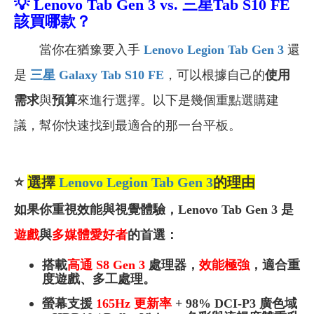
💡
Lenovo Tab Gen 3 vs.
三星Tab S10 FE
該買哪款？
當你在猶豫要入手
Lenovo Legion Tab Gen 3
還
是
三星 Galaxy Tab S10 FE
，可以根據自己的
使用
需求
與
預算
來進行選擇。以下是幾個重點選購建
議，幫你快速找到最適合的那一台平板。
⭐
選擇
Lenovo Legion Tab Gen 3
的理由
如果你重視效能與視覺體驗，Lenovo Tab Gen 3 是
遊戲
與
多媒體愛好者
的首選：
搭載
高通 S8 Gen 3
處理器，
效能極強
，適合重
度遊戲、多工處理。
螢幕支援
165Hz
更新率
+ 98% DCI-P3 廣色域