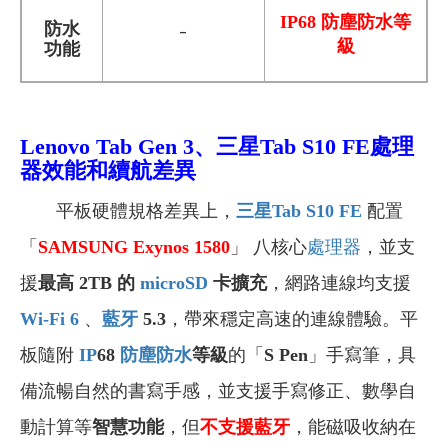
IP68 防塵防水等
防水
-
級
功能
Lenovo Tab Gen 3
、三星Tab S10 FE
處理
器效能和續航差異
平板硬體規格差異上，
三星Tab S10 FE
配置
「
SAMSUNG Exynos 1580
」 八核心
處理器
，並支
援
最高 2TB 的
microSD
卡擴充
，網路連線均支援
Wi-Fi 6
、
藍牙
5.3
，帶來穩定高速的連線體驗。平
板隨附
IP
68
防塵防水
等級
的「
S Pen
」手寫筆，具
備流暢自然的書寫手感，並支援手寫修正、數學自
動計算等
智慧功能
，但
不支援藍牙
，能磁吸收納在