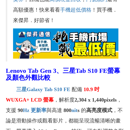
高額優惠！快來看看
手機超低價格
！買手機．
來傑昇．好節省！
Lenovo Tab Gen 3
、三星Tab S10 FE螢幕
及顏色外觀比較
三星Galaxy Tab S10 FE
配備
10.9
吋
WUXGA+
LCD
螢幕
，解析度
2,304 x 1,440pixels
，
支援
90
Hz
更新率
與高達
800
nit
s
的
高亮度模式
，不
論是滑動操作或觀看影片，都能呈現流暢清晰的畫