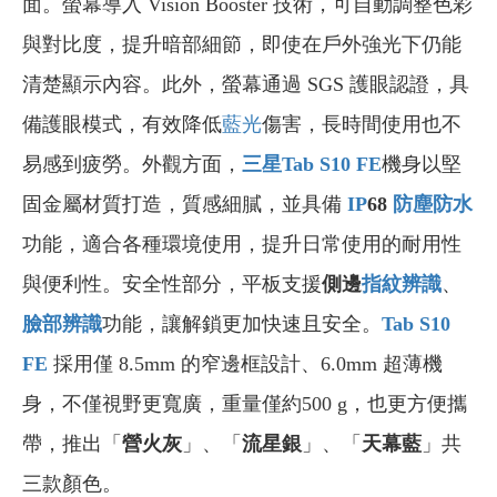
面。螢幕導入 Vision Booster 技術，可自動調整色彩
與對比度，提升暗部細節，即使在戶外強光下仍能
清楚顯示內容。此外，螢幕通過 SGS 護眼認證，具
備護眼模式，有效降低
藍光
傷害，長時間使用也不
易感到疲勞。外觀方面，
三星Tab S10 FE
機身以堅
固金屬材質打造，質感細膩，並具備
IP
68
防塵防水
功能，適合各種環境使用，提升日常使用的耐用性
與便利性。安全性部分，平板支援
側邊
指紋辨識
、
臉部辨識
功能，讓解鎖更加快速且安全。
Tab S10
FE
採用僅 8.5mm 的窄邊框設計、6.0mm 超薄機
身，不僅視野更寬廣，重量僅約500 g，也更方便攜
帶，推出「
營火灰
」、「
流星銀
」、「
天幕藍
」共
三款顏色。