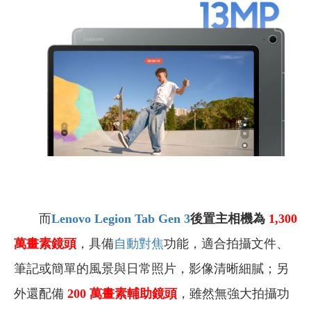
而
Lenovo Legion Tab Gen 3
後置
主相機為
1
,
300
萬
畫素
鏡頭
，具備
自動對焦
功能，適合拍攝文件、
筆記或簡單的風景與日常照片，影像清晰細膩；另
外還配備
200
萬
畫素
輔助鏡頭
，雖然無強大拍攝功