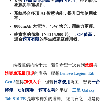
支援
IP68
防水防塵
+
隨附 S Pen
，方便筆記、
塗鴉與手寫操作。
系統整合多項 AI 智慧功能，提升日常使用效
率。
8000mAh 大電池、45W 快充，續航力更優。
較實惠的價格（NT$15,900 起），
CP
值高
，
適合
預算有限
的學生或家庭使用者。
兩者差價約兩千元，若你希望一次買到
效能
與
娛樂表現最頂規
的產品，聯想
Lenovo Legion Tab
Gen 3
值得
加價入手
；但若
日常使用
為主，想要
一台
輕便
、
功能完整
、
預算友善
的平板，
三星 Galaxy
Tab S10 FE
是非常穩妥的選擇。 總而言之，還是得