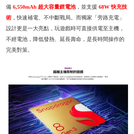
備
6,550
mAh
超大容量鋰電池
，並支援
68W
快充
技
術
，快速補電、不中斷戰局。而獨家「旁路充電」
設計更是一大亮點，玩遊戲時可直接供電至主機，
不經電池，降低發熱、延長壽命，是長時間操作的
完美對策。