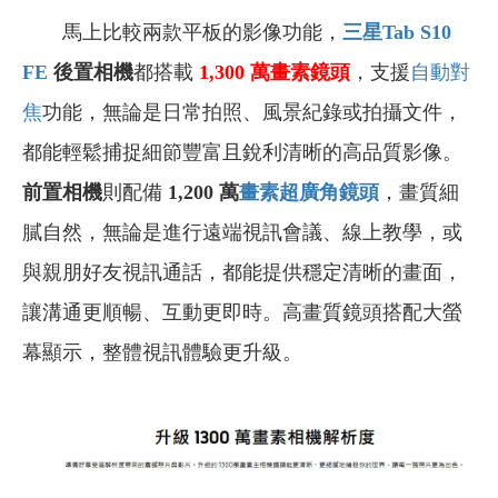
馬上比較兩款平板的影像功能，
三星Tab S10
FE
後置相機
都搭載
1,300
萬
畫素
鏡頭
，支援
自動對
焦
功能，無論是日常拍照、風景紀錄或拍攝文件，
都能輕鬆捕捉細節豐富且銳利清晰的高品質影像。
前置相機
則配備
1,200 萬
畫素
超廣角鏡頭
，畫質細
膩自然，無論是進行遠端視訊會議、線上教學，或
與親朋好友視訊通話，都能提供穩定清晰的畫面，
讓溝通更順暢、互動更即時。高畫質鏡頭搭配大螢
幕顯示，整體視訊體驗更升級。