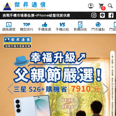
0
挑戰手機市場最低價~iPhone破盤現貨供應
價格總覽
機型排行
手機推薦
手機比較
舊機回收
門市據點
門號