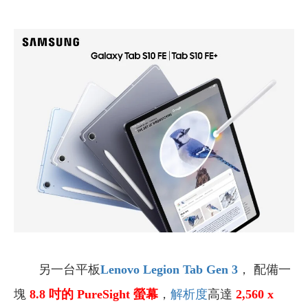
另一台平板
Lenovo Legion Tab Gen 3
， 配備一
塊
8.8
吋
的 PureSight 螢幕
，
解析度
高達
2,560 x