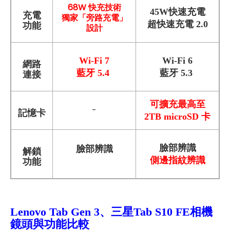
68W 快充技術
45W快速充電
充電
獨家「旁路充電」
超快速充電 2.0
功能
設計
Wi-Fi 7
Wi-Fi 6
網路
藍牙 5.4
藍牙 5.3
連接
可擴充最高至
-
記憶卡
2TB microSD 卡
臉部辨識
臉部辨識
解鎖
側邊指紋辨識
功能
Lenovo Tab Gen 3
、三星Tab S10 FE
相機
鏡頭與功能比較