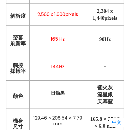
2,304 x
2,560 x 1,600pixels
解析度
1,440pixels
螢幕
165 Hz
90Hz
刷新率
觸控
144Hz
-
採樣率
營火灰
日蝕黑
流星銀
顏色
天幕藍
129.46 × 208.54 × 7.79
165.8 × 254.3
機身
中文
mm
× 6.0 mm
尺寸