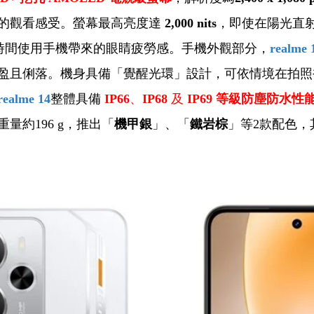
的觀看感受。螢幕最高亮度達
2,000 nits
，即使在陽光直
長時間使用手機帶來的眼睛疲勞感。手機外觀部分，
realme 
盈且俐落。機身具備「覺醒光環」設計，可依情境在拍照
realme 14
整體具備
IP66
、
IP68
及
IP69 等級防塵防水性
約196 g，推出「
機甲銀
」、「
鐵岩棕
」等2款配色