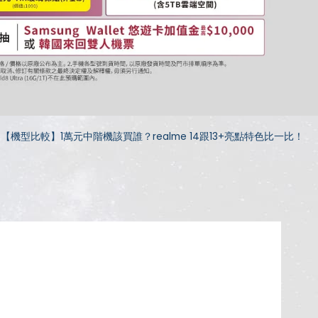
【機型比較】1萬元中階機該買誰？realme 14跟13+亮點特色比一比！