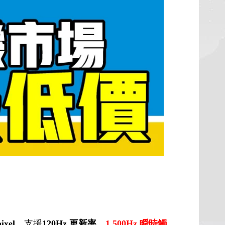
ixel
，支援
120Hz 更新率
、
1,500Hz 瞬時觸