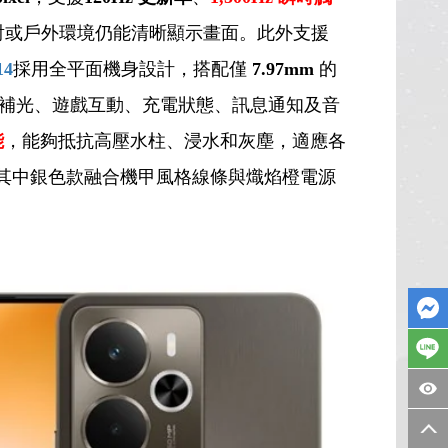
射或戶外環境仍能清晰顯示畫面。此外支援
14
採用全平面機身設計，搭配僅
7.97mm
的
補光、遊戲互動、充電狀態、訊息通知及音
能
，能夠抵抗高壓水柱、浸水和灰塵，適應各
，其中銀色款融合機甲風格線條與熾焰橙電源