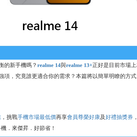
衡的新手機嗎？
realme 14
與
realme 13+
正好是目前市場上
強項，究竟誰更適合你的需求？本篇將以簡單明瞭的方式
信
，挑戰
手機市場最低價
再享
會員尊榮好康
及
好禮抽獎券
手機．來傑昇．好節省！