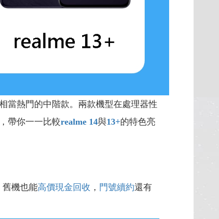
相當熱門的中階款。兩款機型在處理器性
，帶你一一比較
realme 14
與
13+
的特色亮
，舊機也能
高價現金回收
，
門號續約
還有