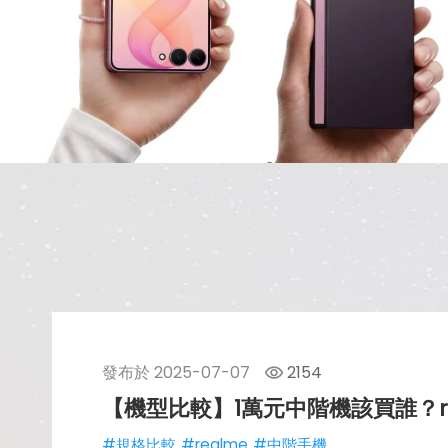
發布於
2025-07-07
2154
【機型比較】1萬元中階機該買誰？re
#規格比較
#realme
#中階手機