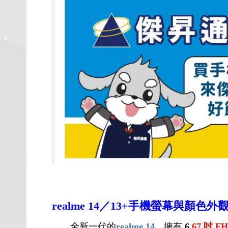
realme 14
／13+手機螢幕與顏色外
全新一代的
realme 14
，擁有
6
.67 吋 