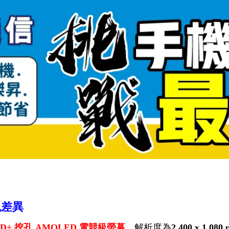
觀差異
FHD+ 挖孔 AMOLED 電競級螢幕
，解析度為
2,400 x 1,080 p