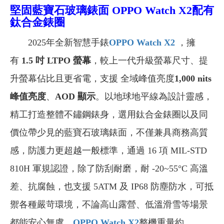
堅固藍寶石玻璃錶面
OPPO Watch X2配有
鈦合金錶圈
2025年全新智慧手錶
OPPO Watch X2
，擁
有
1.5 吋 LTPO 螢幕
，較上一代升級螢幕尺寸、提
升螢幕佔比且更省電，支援 全域峰值亮度
1,000 nits
峰值亮度
、
AOD 顯示
。以地球地平線為設計靈感，
精工打造整體不鏽鋼錶身，選用鈦合金錶圈以及同
價位帶少見的藍寶石玻璃錶面，不僅兼具商務高質
感，防護力更超越一般標準，通過 16 項 MIL-STD
810H 軍規認證，除了防刮耐磨，耐 -20~55°C 高溫
差、抗腐蝕，也支援 5ATM 及 IP68 防塵防水，可抵
禦各種嚴苛環境，不論高山露營、低溫滑雪等場景
都能安心無虞。
OPPO Watch X2
整機重量約