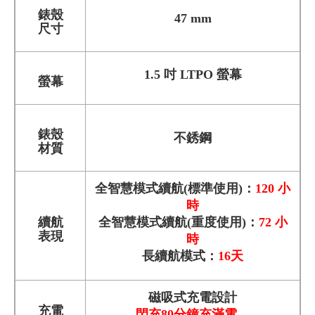
錶殼
47 mm
尺寸
1.5 吋 LTPO 螢幕
螢幕
錶殼
不銹鋼
材質
全智慧模式續航(標準使用)：
120 小
時
續航
全智慧模式續航(重度使用)
：
72
小
表現
時
長續航模式
：
16天
磁吸式充電設計
充電
閃充80分鐘充滿電、