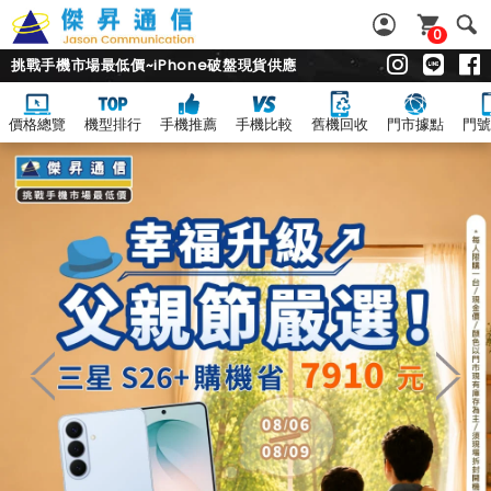
0
挑戰手機市場最低價~iPhone破盤現貨供應
價格總覽
機型排行
手機推薦
手機比較
舊機回收
門市據點
門號