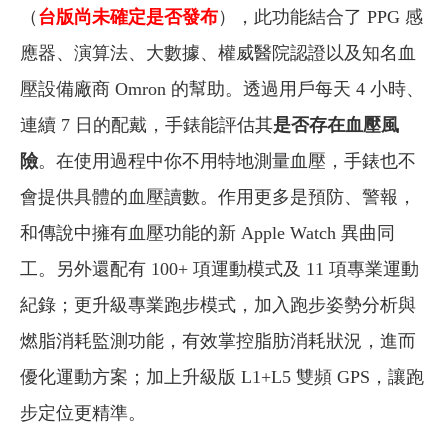
（
台版尚未確定是否發布
），此功能結合了 PPG 感
應器、演算法、大數據、權威醫院認證以及知名血
壓設備廠商 Omron 的幫助。透過用戶每天 4 小時、
連續 7 日的配戴，手錶能評估其
是否存在血壓風
險
。在使用過程中你不用特地測量血壓，手錶也不
會提供具體的血壓讀數。作用更多是預防、警報，
和傳說中擁有血壓功能的新 Apple Watch 異曲同
工。另外還配有 100+ 項運動模式及 11 項專業運動
紀錄；更升級專業跑步模式，加入跑步姿勢分析與
燃脂消耗監測功能，有效掌控脂肪消耗狀況，進而
優化運動方案；加上升級版 L1+L5 雙頻 GPS，讓跑
步定位更精準。