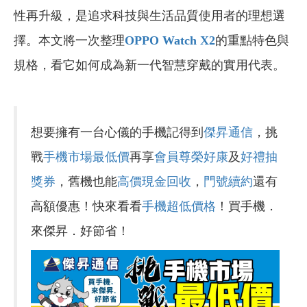
性再升級，是追求科技與生活品質使用者的理想選
擇。本文將一次整理
OPPO Watch X2
的重點特色與
規格，看它如何成為新一代智慧穿戴的實用代表。
想要擁有一台心儀的手機記得到
傑昇通信
，挑
戰
手機市場最低價
再享
會員尊榮好康
及
好禮抽
獎券
，舊機也能
高價現金回收
，
門號續約
還有
高額優惠！快來看看
手機超低價格
！買手機．
來傑昇．好節省！