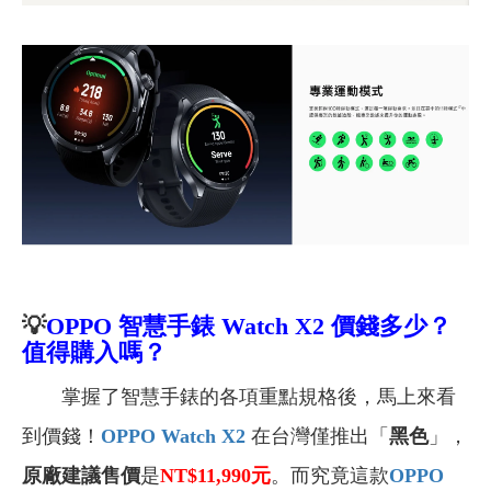
💡
OPPO
智慧手錶
Watch X2
價錢多少？
值得購入嗎？
掌握了智慧手錶的各項重點規格後，馬上來看
到價錢！
OPPO Watch X2
在台灣僅推出「
黑色
」，
原廠
建議售價
是
NT$11,990
元
。而究竟這款
OPPO