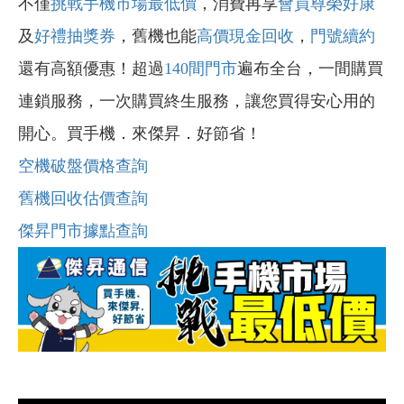
不僅
挑戰手機市場最低價
，消費再享
會員尊榮好康
及
好禮抽獎券
，舊機也能
高價現金回收
，
門號續約
還有高額優惠！超過
140間門市
遍布全台，一間購買
連鎖服務，一次購買終生服務，讓您買得安心用的
開心。買手機．來傑昇．好節省！
空機破盤價格查詢
舊機回收估價查詢
傑昇門市據點查詢