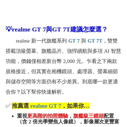
💡
realme GT 7
與GT 7T
建議怎麼選？
realme 新一代旗艦系列
GT 7
與
GT 7T
，雙雙
搭載頂級螢幕、旗艦晶片、強悍續航與多項 AI 智慧
功能，價錢僅相差新台幣 2,000 元。乍看之下兩款
規格接近，但其實在相機鏡頭、處理器、螢幕細節
與儲存空間等方面仍有不少差異。到底哪一款更適
合你？以下幫你快速解析。
✅
推薦選
realme GT 7
，如果你…
重視
更高階的拍照體驗
，
旗艦級三鏡頭
配置
（含 2 倍光學變焦人像鏡），影像層次更豐富