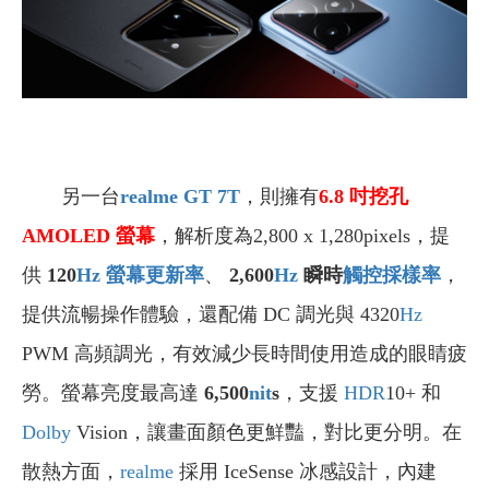
另一台
realme GT 7T
，則擁有
6.8
吋
挖孔
AMOLED
螢幕
，
解析度為2,800 x 1,280pixels，
提
供
120
Hz
螢幕更新率
、
2,600
Hz
瞬時
觸控採樣率
，
提供流暢操作體驗，還配備 DC 調光與 4320
Hz
PWM 高頻調光，有效減少長時間使用造成的眼睛疲
勞。螢幕亮度最高達
6,500
nit
s
，支援
HDR
10+ 和
Dolby
Vision，讓畫面顏色更鮮豔，對比更分明。在
散熱方面，
realme
採用 IceSense 冰感設計，內建