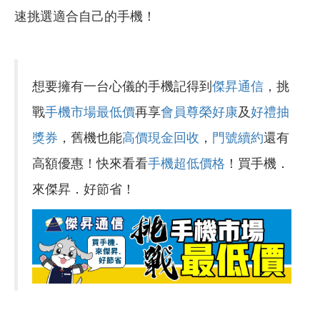
速挑選適合自己的手機！
想要擁有一台心儀的手機記得到
傑昇通信
，挑
戰
手機市場最低價
再享
會員尊榮好康
及
好禮抽
獎券
，舊機也能
高價現金回收
，
門號續約
還有
高額優惠！快來看看
手機超低價格
！買手機．
來傑昇．好節省！