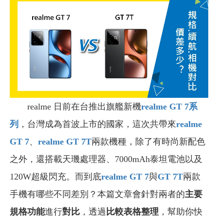
realme 日前在台推出旗艦新機
realme GT 7系
列
，台灣成為首波上市的國家，這次共帶來
realme
GT 7
、
realme GT 7T
兩款機種，除了有時尚新配色
之外，還搭載天璣處理器、7000mAh泰坦電池以及
120W超級閃充。而到底
realme GT 7
與
GT 7T
兩款
手機有哪些不同差別？本篇文章會針對兩者的
主要
規格功能
進行
對比
，透過
比較表格整理
，幫助你快