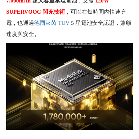
7,000
mAh
超大容量泰坦電池
，支援
120W
SUPERVOOC
閃充技術
，可以在短時間內快速充
電，也通過
德國萊茵 TÜV
5 星電池安全認證，兼顧
速度與安全。