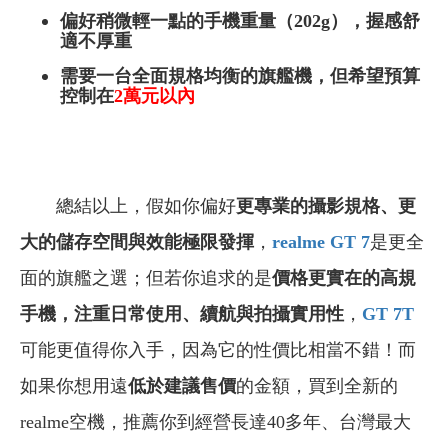
偏好稍微輕一點的手機重量（202g），握感舒
適不厚重
需要一台全面規格均衡的旗艦機，但希望預算
控制在
2
萬元以內
總結以上，
假如你偏好
更專業的攝影規格、更
大的儲存空間與效能極限發揮
，
realme GT 7
是更全
面的旗艦之選；但若你追求的是
價格更實在的高規
手機，注重日常使用、續航與拍攝實用性
，
GT 7T
可能更值得你入手，因為它的性價比相當不錯！而
如果你想用遠
低於建議售價
的金額，買到全新的
realme空機，推薦你到經營長達40多年、台灣最大