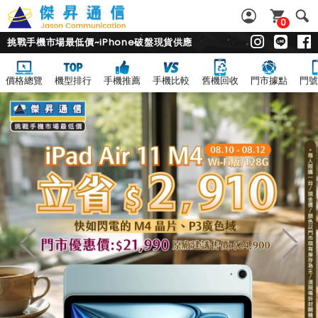
0
挑戰手機市場最低價~iPhone破盤現貨供應
價格總覽
機型排行
手機推薦
手機比較
舊機回收
門市據點
門號