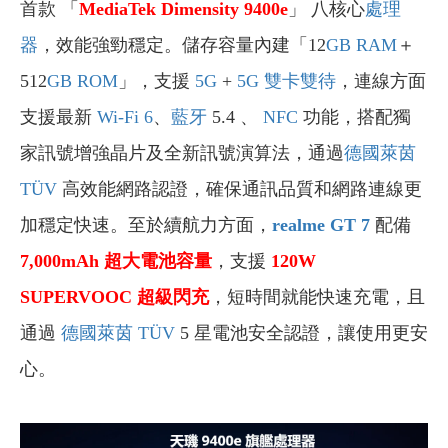
首款 「
MediaTek
Dimensity 9400e
」 八核心
處理
器
，效能強勁穩定。儲存容量內建「12
GB
RAM
＋
512
GB
ROM
」，支援
5G
+
5G
雙卡雙待
，連線方面
支援最新
Wi-Fi
6
、
藍牙
5.4 、
NFC
功能，搭配獨
家訊號增強晶片及全新訊號演算法，通過
德國萊茵
TÜV
高效能網路認證，確保通訊品質和網路連線更
加穩定快速。至於續航力方面，
realme GT 7
配備
7,000
mAh
超大電池容量
，支援
120W
SUPERVOOC
超級閃充
，短時間就能快速充電，且
通過
德國萊茵 TÜV
5 星電池安全認證，讓使用更安
心。