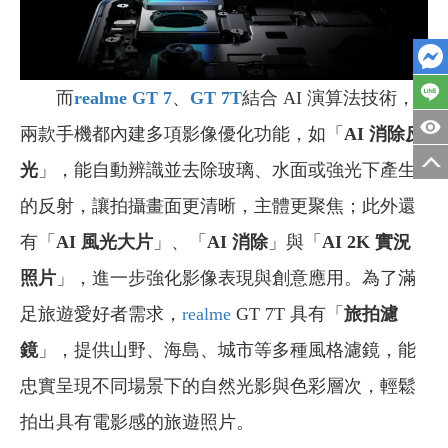
而
realme GT 7
、
GT 7T
結合 AI 演算法技術，
兩款
手機都內建多項影像優化功能，如「
AI 消除反
光
」，能自動辨識並去除玻璃、水面或強光下產生
的反射，讓拍攝畫面更清晰，主體更聚焦；此外還
有「
AI 風光大片
」、「
AI 消除
」與「
AI 2K 實況
照片
」，進一步強化影像表現與創意應用。為了滿
足旅遊愛好者需求，
realme
GT 7T 具有「
旅拍濾
鏡
」，提供山野、海島、城市等多種風格濾鏡，能
忠實呈現不同場景下的自然光影與色彩層次，輕鬆
拍出具有電影感的旅遊照片。