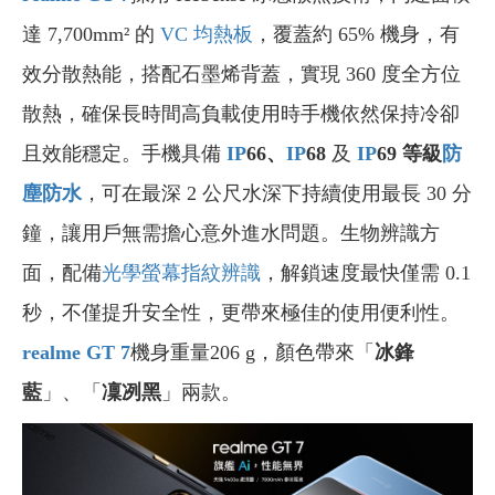
達 7,700mm² 的
VC 均熱板
，覆蓋約 65% 機身，有
效分散熱能，搭配石墨烯背蓋，實現 360 度全方位
散熱，確保長時間高負載使用時手機依然保持冷卻
且效能穩定。手機具備
IP
66
、
IP
68
及
IP
69 等級
防
塵防水
，可在最深 2 公尺水深下持續使用最長 30 分
鐘，讓用戶無需擔心意外進水問題。生物辨識方
面，配備
光學螢幕指紋辨識
，解鎖速度最快僅需 0.1
秒，不僅提升安全性，更帶來極佳的使用便利性。
realme GT 7
機身重量206 g，顏色帶來「
冰鋒
藍
」、「
凜冽黑
」兩款。