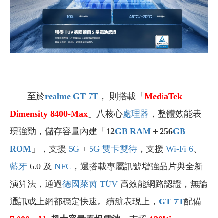
至於
realme GT 7T
，
則搭載
「
MediaTek
Dimensity 8400-Max
」
八核心
處理器
，整體效能表
現強勁，
儲存容量內建「
12
GB
RAM
＋256
GB
ROM
」
，支援
5G
+
5G
雙卡雙待
，支援
Wi-Fi 6
、
藍牙
6.0 及
NFC
，還搭載專屬訊號增強晶片與全新
演算法，通過
德國萊茵 TÜV
高效能網路認證，無論
通訊或上網都穩定快速。續航表現上，
GT 7T
配備