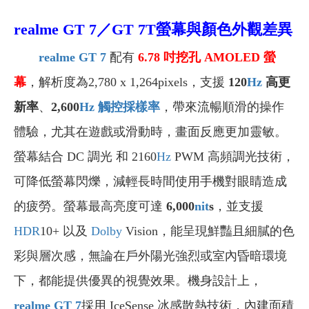
realme GT 7
／GT 7T螢幕與顏色外觀差異
realme GT 7
配有
6.78
吋
挖孔
AMOLED
螢
幕
，解析度為2,780 x 1,264pixels，支援
120
Hz
高更
新率
、
2,600
Hz
觸控採樣率
，帶來流暢順滑的操作
體驗，尤其在遊戲或滑動時，畫面反應更加靈敏。
螢幕結合 DC 調光 和 2160
Hz
PWM 高頻調光技術，
可降低螢幕閃爍，減輕長時間使用手機對眼睛造成
的疲勞。螢幕最高亮度可達
6,000
nit
s
，並支援
HDR
10+ 以及
Dolby
Vision，能呈現鮮豔且細膩的色
彩與層次感，無論在戶外陽光強烈或室內昏暗環境
下，都能提供優異的視覺效果。機身設計上，
realme GT 7
採用 IceSense 冰感散熱技術，內建面積