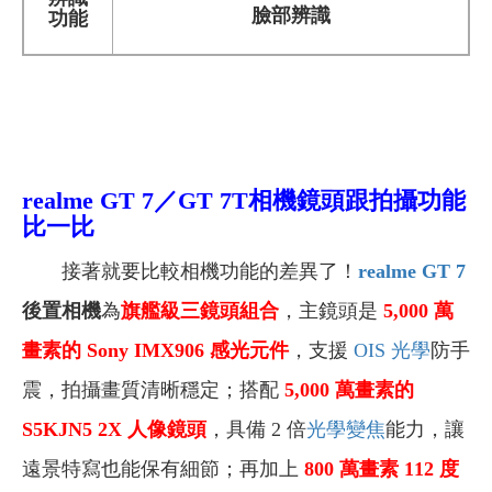
臉部辨識
功能
realme GT 7
／GT 7T相機鏡頭跟拍攝功能
比一比
接著就要比較相機功能的差異了！
realme GT 7
後置相機
為
旗艦級三鏡頭組合
，主鏡頭是
5,000
萬
畫素
的 Sony IMX906
感光元件
，支援
OIS 光學
防手
震，拍攝畫質清晰穩定；搭配
5,000
萬
畫素
的
S5KJN5 2X 人像鏡頭
，具備 2 倍
光學
變焦
能力，讓
遠景特寫也能保有細節；再加上
800
萬
畫素
112 度