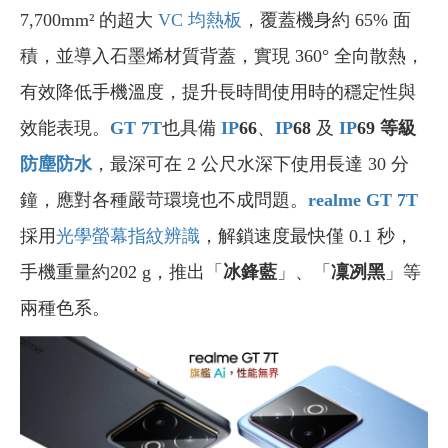
7,700mm² 的超大
VC 均熱板
，覆蓋機身約 65% 面
積，並導入石墨烯材質背蓋，實現 360° 全向散熱，
有效降低手機溫度，提升長時間使用時的穩定性與
效能表現。
GT 7T
也具備
IP
66
、
IP
68
及
IP
69 等級
防塵防水
，最深可在 2 公尺水深下使用長達 30 分
鐘，應對各種嚴苛環境也不成問題。
realme GT 7T
採用
光學螢幕指紋辨識
，解鎖速度最快僅 0.1 秒，
手
機重量約202 g，推出「
冰鋒藍
」、「
凜冽黑
」等
兩種色系。