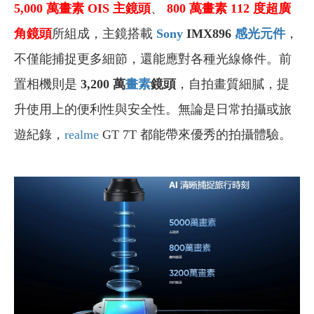
5,000
萬
畫素
OIS
主鏡頭
、
800
萬
畫素
112 度
超廣
角鏡頭
所組成，主鏡搭載
Sony
IMX896
感光元件
，
不僅能捕捉更多細節，還能應對各種光線條件。前
置相機則是
3,200 萬
畫素
鏡頭
，自拍畫質細膩，提
升使用上的便利性與安全性。無論是日常拍攝或旅
遊紀錄，
realme
GT 7T 都能帶來優秀的拍攝體驗。