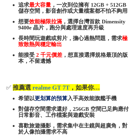
追求
最大容量
，一次到位擁有 12GB + 512GB
儲存空間，影音創作或大量檔案都不怕不夠用
想要
效能極限拉滿
，選擇台灣首款 Dimensity
9400e 晶片，跑分與處理速度再升級
長時間玩遊戲或剪片，擔心過熱問題，需求
極
致散熱與穩定輸出
能接受
2
千元價差
，想直接選擇規格最頂的版
本，不留遺憾
✅
推薦選
realme GT 7T
，如果你…
希望以
更划算的預算
入手高效能旗艦手機
對儲存空間需求還好，256GB 空間已足夠應付
日常影音、工作檔案與遊戲安裝
喜歡旅遊攝影，需求集中在主鏡與超廣角，對
於人像拍攝需求不高