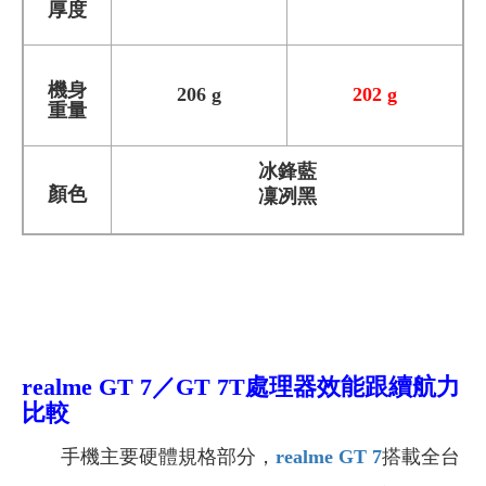
厚度
機身
206 g
202 g
重量
冰鋒藍
顏色
凜冽黑
realme GT 7
／GT 7T處理器效能跟續航力
比較
手機主要硬體規格部分，
realme GT 7
搭載全台