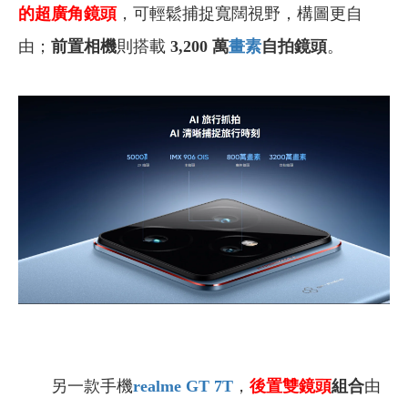
的
超廣角鏡頭
，可輕鬆捕捉寬闊視野，構圖更自
由；
前置相機
則搭載
3,200 萬
畫素
自拍鏡頭
。
另一款手機
realme GT 7T
，
後置雙鏡頭
組合
由