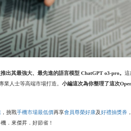
再次推出其最強大、最先進的語言模型 ChatGPT o3-pro。
這
專業人士等高端市場打造。
小編這次為你整理了這次Ope
信
，挑戰
手機市場最低價
再享
會員尊榮好康
及
好禮抽獎券
手機．來傑昇．好節省！