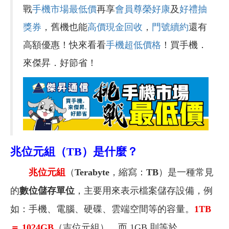
戰
手機市場最低價
再享
會員尊榮好康
及
好禮抽
獎券
，舊機也能
高價現金回收
，
門號續約
還有
高額優惠！快來看看
手機超低價格
！買手機．
來傑昇．好節省！
兆位元組（TB）是什麼？
兆位元組
（
Terabyte
，縮寫：
TB
）是一種常見
的
數位儲存單位
，主要用來表示檔案儲存設備，例
如：手機、電腦、硬碟、雲端空間等的容量。
1TB
＝ 1024GB
（吉位元組），而 1GB 則等於