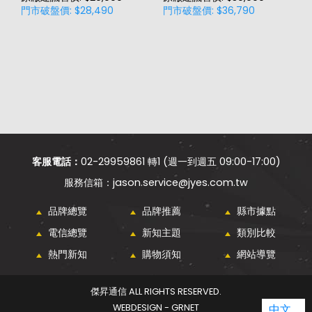
門市破盤價: $28,490
門市破盤價: $36,790
門
客服電話：
02-29959861 轉1 (週一到週五 09:00-17:00)
jason.service@jyes.com.tw
品牌總覽
品牌推薦
縣市據點
電信總覽
新知主題
類別比較
熱門新知
購物須知
網站導覽
傑昇通信 ALL RIGHTS RESERVED.
WEBDESIGN - GRNET
中文