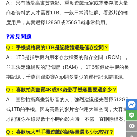
A
： 只有熱愛高畫質錄影、重度遊戲玩家或需要存取大量
商務資料的人才需要1TB。一般日常滑社群、看影片的輕
度用戶，其實選擇128GB或256GB就非常夠用。
❓
常見問題
Q
： 手機規格寫的1TB是記憶體還是儲存空間？
A
： 1TB是指手機內用來存放檔案的儲存空間（ROM），
並非決定流暢度的記憶體（RAM）。1TB類似於手機的長
期記憶，千萬別跟影響App開多開少的運行記憶體搞混。
Q
： 喜歡拍高畫質4K或8K錄影手機容量要選多少？
A
： 喜歡拍攝高畫質影音的人，強烈建議優先選擇512GB
或1TB的手機。因為高畫質影片會佔用大量空間，大容量
才能讓你在錄製數十小時的影片時，不需一直刪除檔案。
Q
： 喜歡玩大型手機遊戲的話容量選多少比較好？