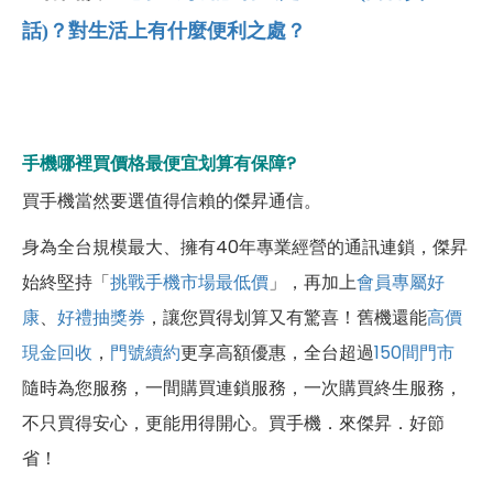
話)
？對生活上有什麼便利之處？
手機哪裡買價格最便宜划算有保障?
買手機當然要選值得信賴的傑昇通信。
身為全台規模最大、擁有40年專業經營的通訊連鎖，傑昇
始終堅持「
挑戰手機市場最低價
」，再加上
會員專屬好
康
、
好禮抽獎券
，讓您買得划算又有驚喜！舊機還能
高價
現金回收
，
門號續約
更享高額優惠，全台超過
150間門市
隨時為您服務，一間購買連鎖服務，一次購買終生服務，
不只買得安心，更能用得開心。買手機．來傑昇．好節
省！