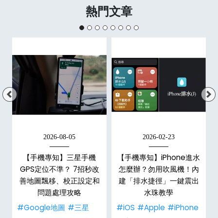
熱門文章
2026-08-05
2026-02-23
白
【手機專知】三星手機
【手機專知】iPhone進水
關
GPS定位不準？ 7招秒改
怎麼辦？勿用吹風機！內
整
善地圖飄移、校正設定和
建「排水捷徑」一鍵震出
問題處理攻略
水珠教學
#Google地圖
#三星
#iOS
#Apple
#iPhone