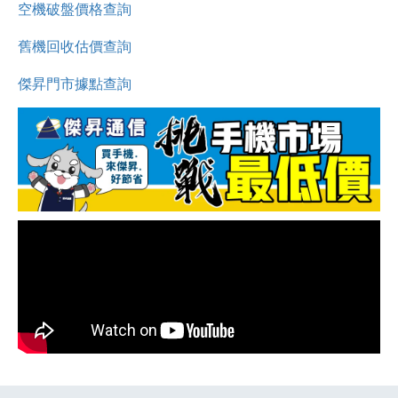
空機破盤價格查詢
舊機回收估價查詢
傑昇門市據點查詢