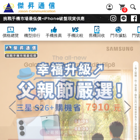
0
挑戰手機市場最低價~iPhone破盤現貨供應
價格總覽
機型排行
手機推薦
手機比較
舊機回收
門市據點
門號