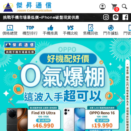
0
挑戰手機市場最低價~iPhone破盤現貨供應
價格總覽
機型排行
手機推薦
手機比較
舊機回收
門市據點
門號