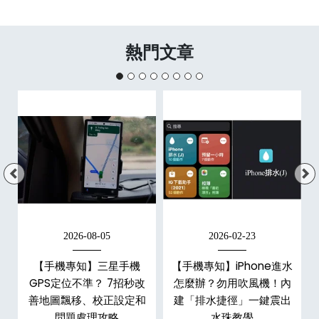
熱門文章
2026-08-05
2026-02-23
白
【手機專知】三星手機
【手機專知】iPhone進水
關
GPS定位不準？ 7招秒改
怎麼辦？勿用吹風機！內
整
善地圖飄移、校正設定和
建「排水捷徑」一鍵震出
問題處理攻略
水珠教學