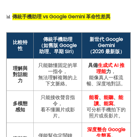
📊
傳統手機助理 vs Google Gemini 革命性差異
傳統手機助理
新世代 Google
比較特
（如舊版 Google
Gemini
性
助理、早期 Siri）
（2026 最新版）
只能聽懂固定的單
具備
生成式 AI 推
理解與
一指令，
理能
力
，
對話能
無法理解複雜的上
能像真人一樣流
力
下文脈絡。
暢、深度地對話。
只能接收聲音指
能看
、
能聽
、
能
多模態
令，
讀
、
能寫
。
感知
看不懂圖片或影
可分析手機拍下的
片。
照片或長影片。
深度整合 Google
僅能幫你定鬧鐘、
生態系
。