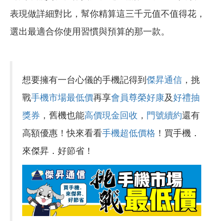
表現做詳細對比，幫你精算這三千元值不值得花，
選出最適合你使用習慣與預算的那一款。
想要擁有一台心儀的手機記得到
傑昇通信
，挑
戰
手機市場最低價
再享
會員尊榮好康
及
好禮抽
獎券
，舊機也能
高價現金回收
，
門號續約
還有
高額優惠！快來看看
手機超低價格
！買手機．
來傑昇．好節省！