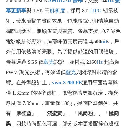
2,640 x 1,216pixels
AMOLED 螢幕
，支援
120
Hz
螢
幕更新率
與 1.5K 高
解析度
，採用 8T
LTPO
顯示技
術，帶來流暢的畫面效果，也能根據使用情境自動
調節刷新率，兼顧省電與畫質。螢幕支援 10.7 億色
電影級原彩顯示，局部峰值亮度高達
4,500
nit
s
，戶
外使用依然清晰亮眼。為了提供舒適的用眼體驗，
螢幕通過 SGS 低
藍光
認證，並搭載 2160
Hz
超高頻
PWM 調光技術，有效降低
藍光
與閃爍對眼睛的影
響。在外型設計上，
vivo X200 FE
選用平面螢幕與
僅 1.32mm 的極窄邊框，視覺觀感更加沉浸，機身
厚度僅 7.99mm，重量僅 186g，握感輕盈俐落。共
有「
摩登藍
」、「
淺蜜黃
」、「
風尚粉
」、「
極簡
黑
」四款時尚配色可選，部分版本更搭配撞色邊框