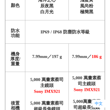
顏色
辰夜黑
風尚粉
白月光
極簡黑
防水
IP69 / IP68 防塵防水等級
功能
機身
7.99mm／197 g
7.99mm／
186 g
厚度/
重量
5,000 萬畫素蔡
5,000 萬畫素蔡司
司主鏡頭
主鏡頭
Sony IMX921
Sony IMX921
5,000萬畫素蔡
後置
5,000 萬畫素蔡司
中文
司超級長焦鏡
相機
超級長焦鏡頭