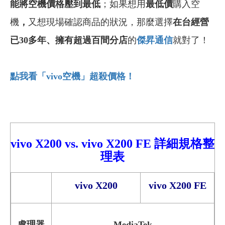
能將空機價格壓到最低
；如果想用
最低價
購入空
機
，
又想現場確認商品的狀況，那麼選擇
在台經營
已30多年
、擁有超過百間分店
的
傑昇通信
就對了！
點我看「vivo
空機」超殺價格！
vivo X2
00
vs.
vivo X200 FE
詳細
規格整
理表
vivo X200
vivo X200 FE
處理器
MediaTek