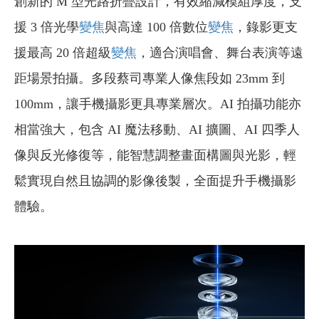
創新的 M 型光路折疊設計，有效縮減模組厚度，支
援 3 倍光學
變焦
與高達 100 倍數位
變焦
，錄影更支
援最高 20 倍超級
變焦
，適合演唱會、舞台表演等遠
距場景拍攝。多段蔡司專業人像焦段如 23mm 到
100mm，讓手機攝影更具專業層次。AI 拍攝功能亦
相當強大，包含 AI 魔法移動、AI 擴圖、AI 四季人
像與反光修復等，能智慧調整畫面構圖與光影，輕
鬆實現自然且協調的影像後製，全面提升手機攝影
體驗。