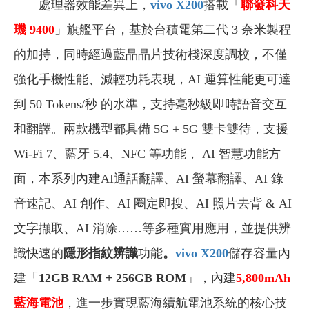
處理器效能差異上，
vivo X200
搭載「
聯發科天
璣 9400
」旗艦平台，基於台積電第二代 3 奈米製程
的加持，同時經過藍晶晶片技術棧深度調校，不僅
強化手機性能、減輕功耗表現，AI 運算性能更可達
到 50 Tokens/秒 的水準，支持毫秒級即時語音交互
和翻譯。兩款機型都具備 5G + 5G 雙卡雙待，支援
Wi-Fi 7、藍牙 5.4、NFC 等功能， AI 智慧功能方
面，本系列內建AI通話翻譯、AI 螢幕翻譯、AI 錄
音速記、AI 創作、AI 圈定即搜、AI 照片去背 & AI
文字擷取、AI 消除……等多種實用應用，並提供辨
識快速的
隱形指紋辨識
功能
。
vivo X200
儲存容量內
建「
12GB RAM + 256GB ROM
」，內建
5,800mAh
藍海電池
，進一步實現藍海續航電池系統的核心技