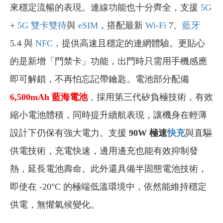
來穩定流暢的表現。連線功能也十分齊全，支援
5G
+
5G
雙卡雙待
與
eSIM
，搭配最新
Wi-Fi
7、
藍牙
5.4 與
NFC
，提供高速且穩定的連網體驗。更貼心
的是新增「門禁卡」功能，出門時只需用手機感應
即可解鎖，不再怕忘記帶鑰匙。電池部分配備
6,500
mAh
藍海電池
，採用第三代矽負極技術，有效
縮小電池體積，同時提升續航表現，讓機身在輕薄
設計下仍保有強大電力。支援
90W 極速
快充
與直驅
供電技術，充電快速，邊用邊充也能有效抑制發
熱，延長電池壽命。此外還具備半固態電池技術，
即使在 -20°C 的極端低溫環境中，依然能維持穩定
供電，無懼氣候變化。