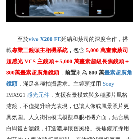
至於
vivo X200 FE
延續和蔡司的深度合作，搭
載
專業三鏡頭主相機系統
，
包含
5,000
萬
畫素
蔡司
超感光 VCS 主鏡頭＋5,000 萬
畫素
超級長焦鏡頭＋
800萬畫素超廣角鏡頭
，
前置
則為
800 萬
畫素
超廣角
鏡頭
，滿足各種拍攝需求。主鏡頭採用
Sony
IMX921
感光元件
，支援夜景模式與多種膠片風格
濾鏡，不僅提升暗光表現，也讓人像或風景照片更
具氛圍。人文街拍模式模擬單眼相機介面，結合黑
白與復古濾鏡，打造濃厚懷舊風格。長焦鏡頭採用