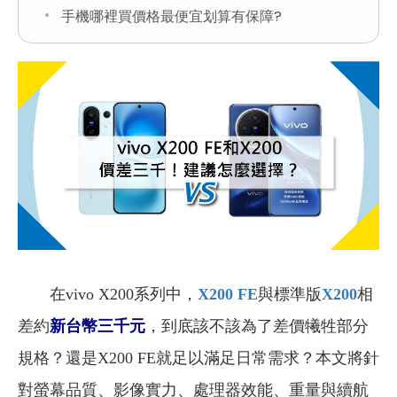
手機哪裡買價格最便宜划算有保障?
在vivo X200系列中，
X200 FE
與標準版
X200
相
差約
新台幣三千元
，到底該不該為了差價犧牲部分
規格？還是X200 FE就足以滿足日常需求？本文將針
對螢幕品質、影像實力、處理器效能、重量與續航