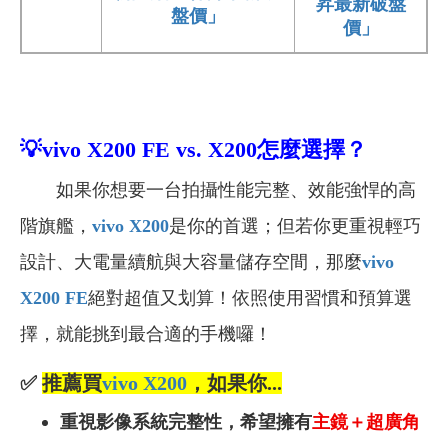
昇最新破盤
盤價」
價」
💡
vivo X200
FE
vs. X200
怎麼選擇？
如果你想要一台拍攝性能完整、效能強悍的高
階旗艦，
vivo X200
是你的首選；但若你更重視輕巧
設計、大電量續航與大容量儲存空間，那麼
vivo
X200 FE
絕對超值又划算！依照使用習慣和預算選
擇，就能挑到最合適的手機囉！
✅
推薦買
vivo X200
，如果你...
重視影像系統完整性，希望擁有
主鏡＋超廣角