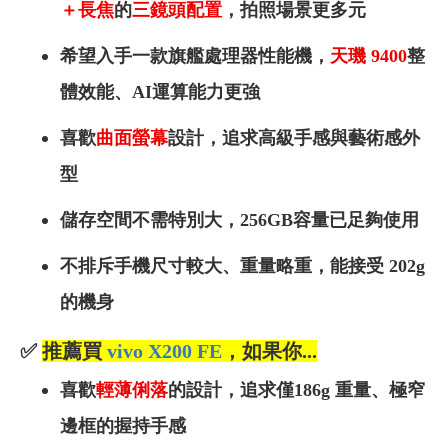
＋長焦
的
三鏡頭配置
，拍照場景更多元
希望入手一款旗艦處理器性能機，
天璣 9400
整
體效能、AI運算能力更強
喜歡
曲面螢幕
設計
，追求高級手感與藝術感外
型
儲存空間不需特別大，256GB容量已足夠使用
不排斥手機尺寸較大、重量略重，能接受 202g
的機身
✅
推薦買
vivo X200 FE
，如果你...
喜歡
輕薄俐落
的設計
，追求僅186g 重量、極窄
邊框的握持手感