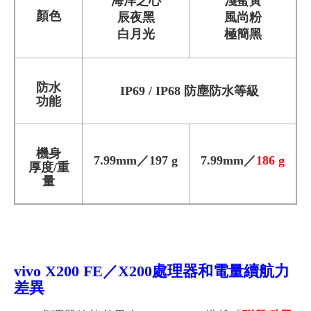
海洋之心
淺蜜黃
顏色
辰夜黑
風尚粉
白月光
極簡黑
防水
IP69 / IP68 防塵防水等級
功能
機身
7.99mm／197 g
7.99mm／
186 g
厚度/重
量
vivo X200
FE
／X200處理器和電量續航力
差異