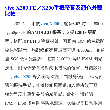
vivo X200
FE
／X200手機螢幕及顏色外觀
比較
2024年上市的
vivo X200
，配有
6.67 吋
、2,800 x
1,260pixels 的
AMOLED 螢幕
，支援
120Hz 更新
率
，搭配 8T LTPS 螢幕材質，可提供 10.7 億色電影
級原彩顯示，局部峰值亮度最高可達 4,500nit，並通
過 SGS 低藍光認證，擁有 2160Hz 高頻 PWM 調光
技術，能降低螢幕光對肉眼造成的傷害。外觀設計
上，
vivo X200
導入全等深微四曲機身設計，保有舒
適的握持手感，相機模組周圍還加入菱格紋工藝，
整體呈現出藝術品般的精雕感。此外，還通過
IP69、IP68 多重防塵防水測試，大幅提高日常耐用