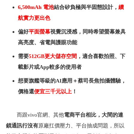
6,500mAh
電池
結合矽負極與半固態設計，
續
航實力更出色
偏好
平面螢幕
視覺沉浸感
，同時希望螢幕兼具
高亮度、省電與護眼功能
需要
512GB
更大儲存空間
，適合喜歡拍照、下
載影片或App較多的使用者
想要旗艦等級的AI應用＋蔡司長焦拍攝體驗，
價格還
便宜三千元以上
！
而跟vivo官網、其他
電商平台相比，大間的連
鎖通訊行沒有
原廠扛價壓力、平台抽成問題，所以