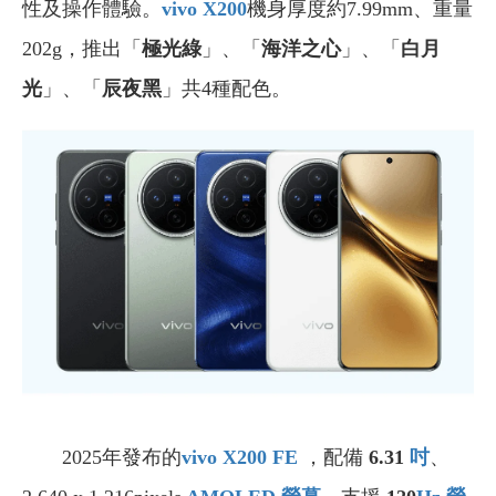
性及操作體驗。
vivo X200
機身厚度約7.99mm、重量
202g，推出「
極光綠
」、「
海洋之心
」、「
白月
光
」、「
辰夜黑
」共4種配色。
2025年發布的
vivo X200 FE
，配備
6.31
吋
、