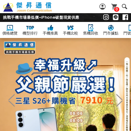
0
挑戰手機市場最低價~iPhone破盤現貨供應
價格總覽
機型排行
手機推薦
手機比較
舊機回收
門市據點
門號