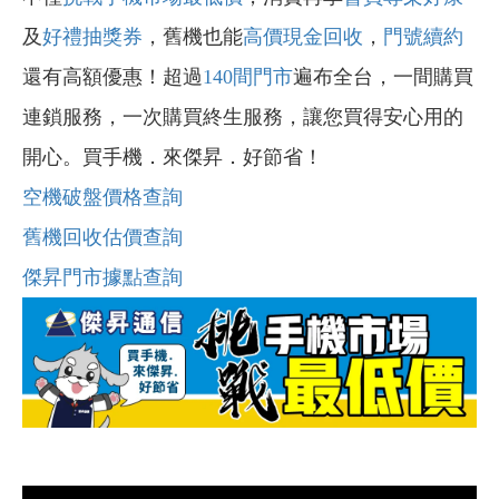
及
好禮抽獎券
，舊機也能
高價現金回收
，
門號續約
還有高額優惠！超過
140間門市
遍布全台，一間購買
連鎖服務，一次購買終生服務，讓您買得安心用的
開心。買手機．來傑昇．好節省！
空機破盤價格查詢
舊機回收估價查詢
傑昇門市據點查詢