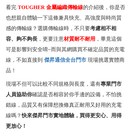
看完
TOUGHER 金屬編織傳輸線
的介紹後，你是否
也想親自體驗一下這條兼具快充、高強度與時尚質
感的傳輸線？選購傳輸線時，不只要
考慮相不相
容、夠不夠長
，更要注意
材質耐不耐用
，畢竟這個
可是影響到安全唷~而與其網購買不確定品質的充電
線，不如直接到
傑昇通信全台門市
現場挑選實體商
品！
現場不但可以比較不同規格與長度，還有
專業門市
人員協助你
確認是否相容於你手邊的設備，不怕挑
錯線，品質又有保障想換條真正耐用又好用的充電
線嗎？
快來傑昇門市實地體驗，買得更安心、用得
更放心！