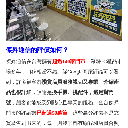
傑昇通信的評價如何？
傑昇通信在台灣擁有
超過140家門市
，深耕3C產品市
場多年，口碑相當不錯。從Google商家評論可以看
到，許多顧客都
讚賞店員服務親切又專業
，
介紹產
品也很詳細，
無論是
換手機、挑配件，還是辦門
號
，顧客都能感受到貼心且專業的服務。全台傑昇
門市的評論數
已超過50萬筆
，這些高分評價不是靠
買廣告刷出來的，每一則幾乎都有顧客和店員合照