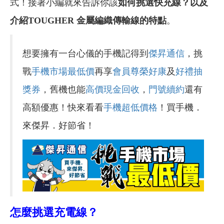
式！接著小編就來告訴你該
如何挑選快充線？以及
介紹TOUGHER 金屬編織傳輸線的特點
。
想要擁有一台心儀的手機記得到
傑昇通信
，挑
戰
手機市場最低價
再享
會員尊榮好康
及
好禮抽
獎券
，舊機也能
高價現金回收
，
門號續約
還有
高額優惠！快來看看
手機超低價格
！買手機．
來傑昇．好節省！
怎麼挑選充電線？