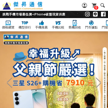
0
挑戰手機市場最低價~iPhone破盤現貨供應
價格總覽
機型排行
手機推薦
手機比較
舊機回收
門市據點
門號