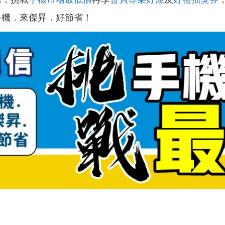
手機．來傑昇．好節省！