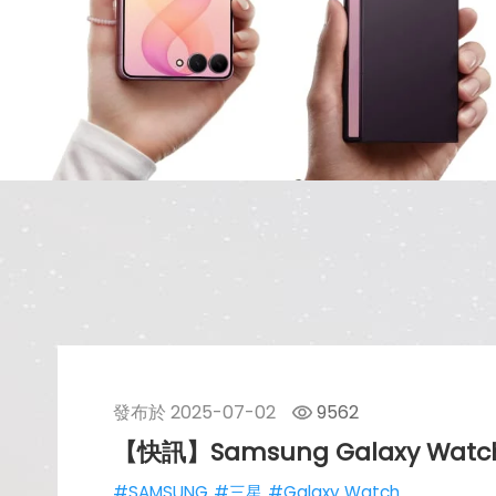
發布於
2025-07-02
9562
【快訊】Samsung Galaxy 
#SAMSUNG
#三星
#Galaxy Watch