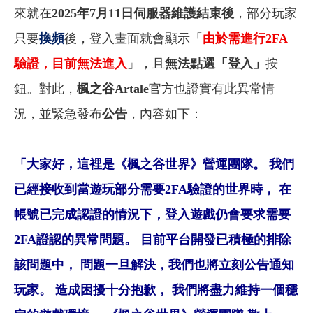
來就在
2025年7
月11日伺服器維護結束後
，部分玩家
只要
換頻
後，登入畫面就會顯示「
由於需進行2FA
驗證，目前無法進入
」，且
無法點選「登入」
按
鈕。對此，
楓之谷Artale
官方也證實有此異常情
況，並緊急發布
公告
，內容如下：
「大家好，這裡是《楓之谷世界》營運團隊。 我們
已經接收到當遊玩部分需要2FA驗證的世界時， 在
帳號已完成認證的情況下，登入遊戲仍會要求需要
2FA證認的異常問題。 目前平台開發已積極的排除
該問題中， 問題一旦解決，我們也將立刻公告通知
玩家。 造成困擾十分抱歉， 我們將盡力維持一個穩