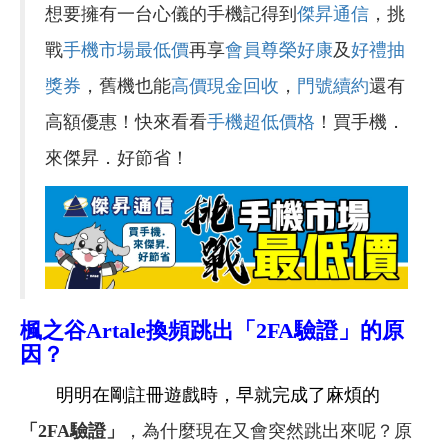
想要擁有一台心儀的手機記得到
傑昇通信
，挑
戰
手機市場最低價
再享
會員尊榮好康
及
好禮抽
獎券
，舊機也能
高價現金回收
，
門號續約
還有
高額優惠！快來看看
手機超低價格
！買手機．
來傑昇．好節省！
楓之谷Artale換頻跳出「2FA驗證」的原
因？
明明在剛註冊遊戲時，早就完成了麻煩的
「2FA驗證」
，為什麼現在又會突然跳出來呢？原