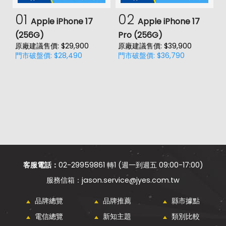
01
02
Apple iPhone 17
Apple iPhone 17
(256G)
Pro (256G)
(
原廠建議售價: $29,900
原廠建議售價: $39,900
原
門市破盤價: $28,490
門市破盤價: $36,790
門
客服電話：
02-29959861 轉1 (週一到週五 09:00-17:00)
jason.service@jyes.com.tw
品牌總覽
品牌推薦
縣市據點
電信總覽
新知主題
類別比較