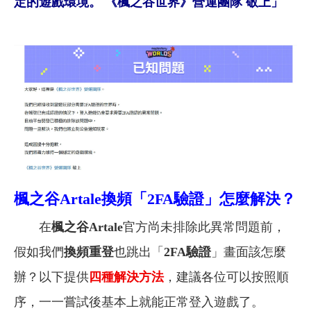
定的遊戲環境。 《楓之谷世界》營運團隊 敬上」
楓之谷Artale換頻「2FA驗證」怎麼解決？
在
楓之谷Artale
官方尚未排除此異常問題前，
假如我們
換頻重登
也跳出「
2FA驗證
」畫面該怎麼
辦？以下提供
四種解決方法
，建議各位可以按照順
序，一一嘗試後基本上就能正常登入遊戲了。