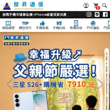
0
挑戰手機市場最低價~iPhone破盤現貨供應
價格總覽
機型排行
手機推薦
手機比較
舊機回收
門市據點
門號