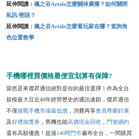
延伸閱讀：
楓之谷Artale怎麼關掉廣播？如何關閉
私訊/密語？
延伸閱讀：
楓之谷Artale怎麼看玩家在哪？查詢角
色位置教學
手機哪裡買價格最便宜划算有保障?
當然是來傑昇通信絕對是你的最佳選擇！作為全台
規模最大且近40年經營歷史的通訊連鎖，傑昇通信
不僅
挑戰手機市場最低價
，消費再享
會員尊榮好康
及
好禮抽獎券
，舊機也能
高價現金回收
，
門號續約
還有高額優惠！超過
140間門市
遍布全台，一間購買