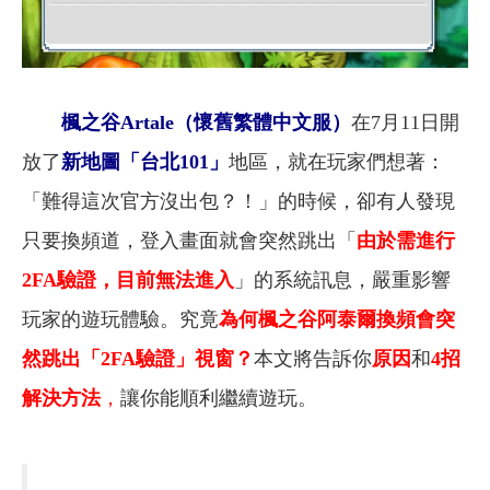
楓之谷Artale（懷舊繁體中文服）
在7月11日開
放了
新地圖「台北101」
地區，就在玩家們想著：
「難得這次官方沒出包？！」的時候，卻有人發現
只要換頻道，登入畫面就會突然跳出「
由於需進行
2FA驗證，目前無法進入
」的系統訊息，嚴重影響
玩家的遊玩體驗。究竟
為何楓之谷阿泰爾換頻會突
然跳出「2FA驗證」視窗？
本文將告訴你
原因
和
4招
解決方法
，
讓你能順利繼續遊玩。