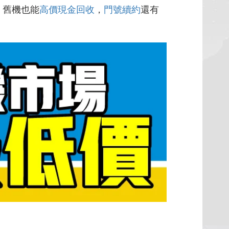
，舊機也能
高價現金回收
，
門號續約
還有