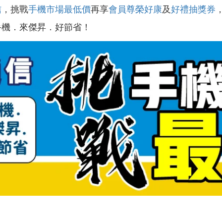
信
，挑戰
手機市場最低價
再享
會員尊榮好康
及
好禮抽獎券
手機．來傑昇．好節省！