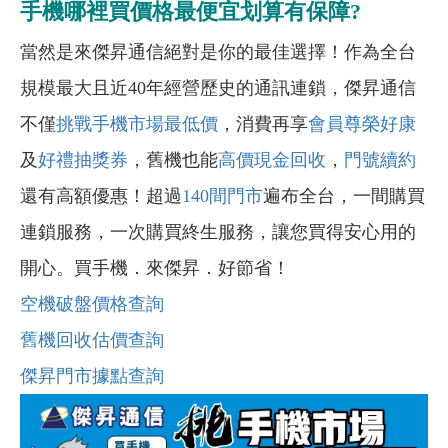
手機哪裡買價格最便宜划算有保障?
當然是來傑昇通信絕對是你的最佳選擇！作為全台
規模最大且近40年經營歷史的通訊連鎖，傑昇通信
不僅
挑戰手機市場最低價
，消費再享
會員尊榮好康
及
好禮抽獎券
，舊機也能
高價現金回收
，
門號續約
還有高額優惠！超過
140間門市
遍布全台，一間購買
連鎖服務，一次購買終生服務，讓您買得安心用的
開心。買手機．來傑昇．好節省！
空機破盤價格查詢
舊機回收估價查詢
傑昇門市據點查詢