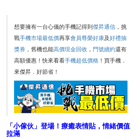
想要擁有一台心儀的手機記得到
傑昇通信
，挑
戰
手機市場最低價
再享
會員尊榮好康
及
好禮抽
獎券
，舊機也能
高價現金回收
，
門號續約
還有
高額優惠！快來看看
手機超低價格
！買手機．
來傑昇．好節省！
「小傢伙」登場！療癒表情貼，情緒價值
拉滿