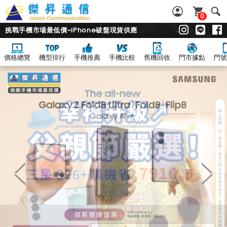
0
挑戰手機市場最低價~iPhone破盤現貨供應
價格總覽
機型排行
手機推薦
手機比較
舊機回收
門市據點
門號