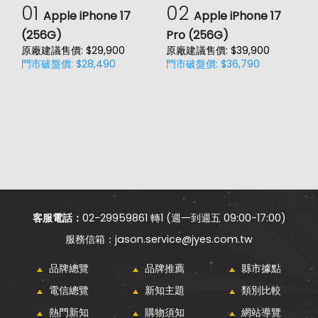
01
02
Apple iPhone 17
Apple iPhone 17
(256G)
Pro (256G)
(
原廠建議售價: $29,900
原廠建議售價: $39,900
原
門市破盤價: $28,490
門市破盤價: $36,790
門
客服電話：
02-29959861 轉1 (週一到週五 09:00-17:00)
jason.service@jyes.com.tw
品牌總覽
品牌推薦
縣市據點
電信總覽
新知主題
類別比較
熱門新知
購物須知
網站導覽