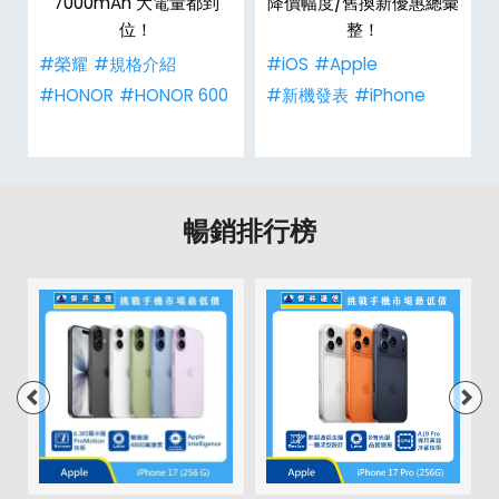
整
7000mAh 大電量都到
降價幅度/舊換新優惠總彙
位！
整！
#榮耀
#規格介紹
#iOS
#Apple
#HONOR
#HONOR 600
#新機發表
#iPhone
暢銷排行榜