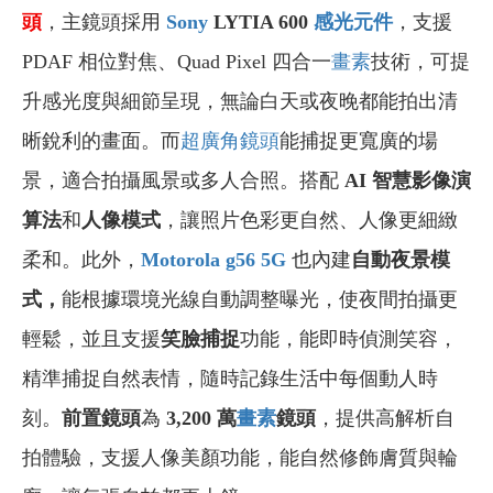
頭
，主鏡頭採用
Sony
LYTIA 600
感光元件
，支援
PDAF 相位對焦、Quad Pixel 四合一
畫素
技術，可提
升感光度與細節呈現，無論白天或夜晚都能拍出清
晰銳利的畫面。而
超廣角鏡頭
能捕捉更寬廣的場
景，適合拍攝風景或多人合照。搭配
AI
智慧影像演
算法
和
人像模式
，讓照片色彩更自然、人像更細緻
柔和。此外，
Motorola g56 5G
也內建
自動夜景模
式，
能根據環境光線自動調整曝光，使夜間拍攝更
輕鬆，並且支援
笑臉捕捉
功能，能即時偵測笑容，
精準捕捉自然表情，隨時記錄生活中每個動人時
刻。
前置鏡頭
為
3,200
萬
畫素
鏡頭
，提供高解析自
拍體驗，支援人像美顏功能，能自然修飾膚質與輪