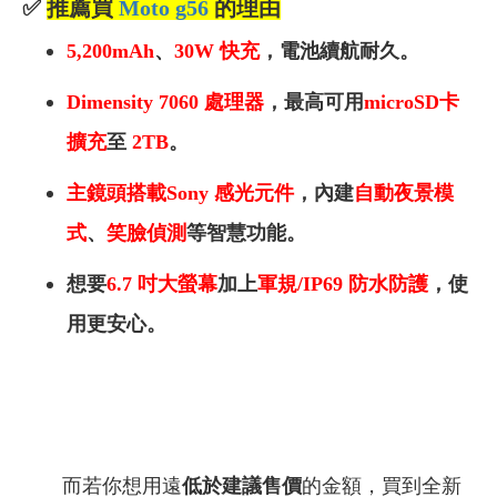
✅
推薦買
Moto g56
的理由
5,200mAh
、
30W 快充
，電池續航耐久。
Dimensity 7060 處理器
，
最高可用
microSD卡
擴充
至
2TB
。
主鏡頭搭載Sony 感光元件
，內建
自動夜景模
式
、
笑臉偵測
等智慧功能。
想要
6.7 吋大螢幕
加上
軍規/IP69 防水防護
，使
用更安心。
而若你想用遠
低於建議售價
的金額，買到全新