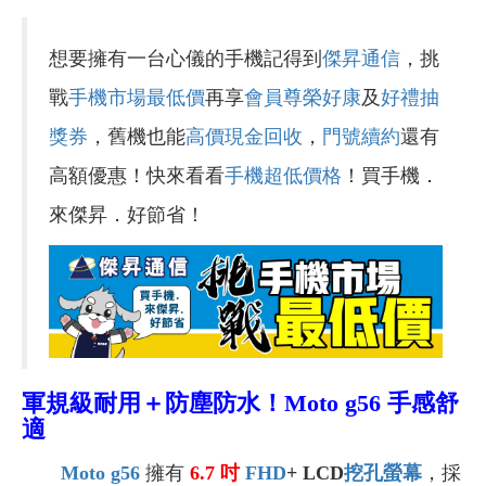
想要擁有一台心儀的手機記得到
傑昇通信
，挑
戰
手機市場最低價
再享
會員尊榮好康
及
好禮抽
獎券
，舊機也能
高價現金回收
，
門號續約
還有
高額優惠！快來看看
手機超低價格
！買手機．
來傑昇．好節省！
軍規級耐用＋防塵防水！
Moto g56
手感舒
適
Moto g56
擁有
6.7
吋
FHD
+ LCD
挖孔螢幕
，採