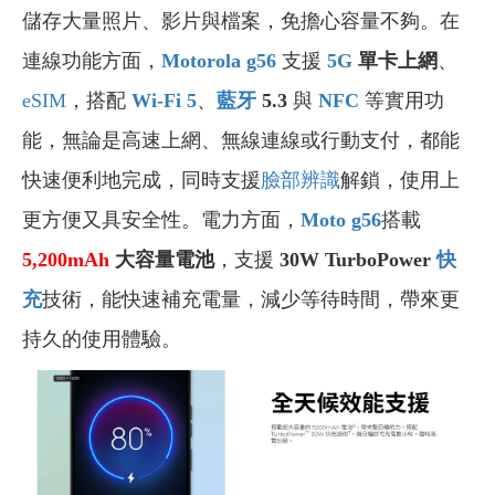
儲存大量照片、影片與檔案，免擔心容量不夠。在
連線功能方面，
Motorola g56
支援
5G
單卡上網
、
eSIM
，搭配
Wi-Fi
5
、
藍牙
5.3
與
NFC
等實用功
能，無論是高速上網、無線連線或行動支付，都能
快速便利地完成，同時支援
臉部辨識
解鎖，使用上
更方便又具安全性。電力方面，
Moto g56
搭載
5,200
mAh
大容量電池
，支援
30W TurboPower
快
充
技術，能快速補充電量，減少等待時間，帶來更
持久的使用體驗。