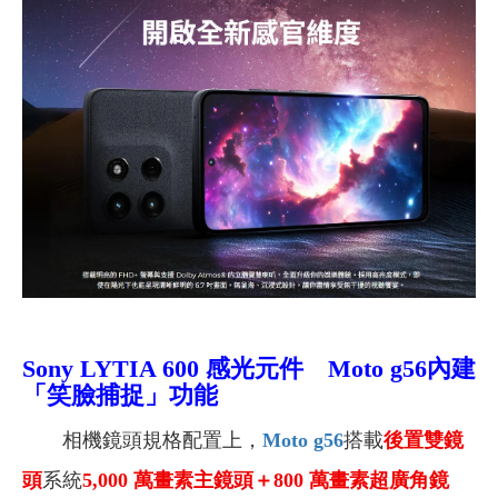
Sony LYTIA 600 感光元件
Moto g56內建
「笑臉捕捉」功能
相機鏡頭規格配置上，
Moto g56
搭載
後置雙鏡
頭
系統
5,000
萬
畫素
主鏡頭＋800 萬
畫素
超廣角鏡