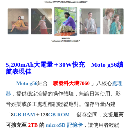
5,200mAh大電量＋30W快充
Moto g56續
航表現佳
Moto g56
結合「
聯發科天璣
7060
」八核心
處理
器
，提供穩定流暢的操作體驗，無論日常使用、影
音娛樂或多工處理都能輕鬆應對。儲存容量內建
「
8
GB
RAM
＋128
GB
ROM
」
儲存空間，支援
最高
可擴充至
2TB
的
microSD 記憶卡
，讓使用者輕鬆