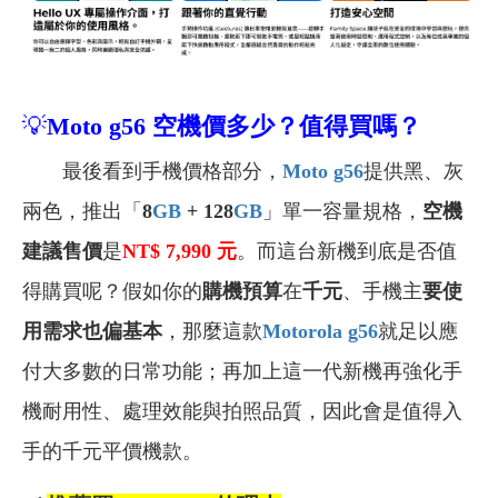
💡
Moto g56
空機
價多少？值得買嗎？
最後看到手機價格部分，
Moto g56
提供黑、灰
兩色，推出「
8
GB
+ 128
GB
」單一容量規格，
空機
建議售價
是
NT$ 7,990
元
。而這台新機到底是否值
得購買呢？假如
你的
購機預算
在
千元
、手機主
要使
用需求也偏基本
，那麼這款
Motorola g56
就足以應
付大多數的日常功能；再加上這一代新機再強化手
機
耐用性
、處理效能與拍照品質，因此會是值得入
手的千元平價機款。