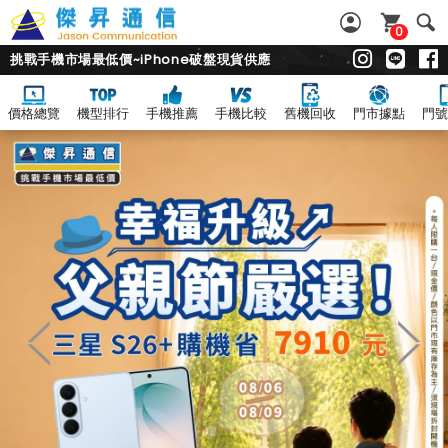
0
挑戰手機市場最低價~iPhone破盤現貨供應
價格總覽
機型排行
手機推薦
手機比較
舊機回收
門市據點
門號