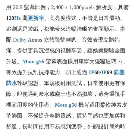
用 20:9 螢幕比例，2,400 x 1,080pixels 解析度，具備
120
Hz
高
更新率
、高亮度模式，不管是日常滑動、
追劇還是遊戲，都能帶來流暢清晰的畫面顯示。搭
配
Dolby
Atmos 立體聲雙喇叭，音效表現立體飽
滿，提供更具沉浸感的視聽享受，讓娛樂體驗全面
升級。
Moto g56
螢幕表面採用康寧大猩猩玻璃 7i，
有效提升抗刮抗摔能力，加上通過
IP
68/
IP
69
防塵
防水
等級認證、軍規級耐用測試，日常使用更有保
障，即使遇到潑水或塵土也不易損壞，適合重視手
機耐用度的使用者。
Moto g56
機背選用柔軟純素皮
革飾面，不僅提升整體質感，握持手感也更加柔和
舒適，長時間使用不易感到疲勞，外觀設計簡約時