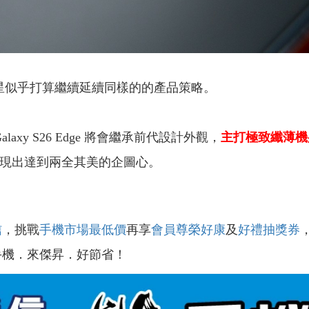
期，但三星似乎打算繼續延續同樣的的產品策略。
alaxy S26 Edge 將會繼承前代設計外觀，
主打極致纖薄機
現出達到兩全其美的企圖心。
信
，挑戰
手機市場最低價
再享
會員尊榮好康
及
好禮抽獎券
手機．來傑昇．好節省！