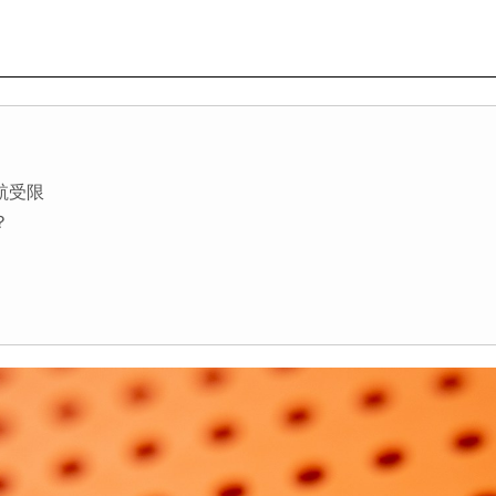
續航受限
？