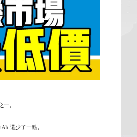
之一。
0mAh 還少了一點。