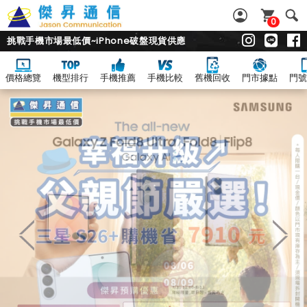
0
挑戰手機市場最低價~iPhone破盤現貨供應
價格總覽
機型排行
手機推薦
手機比較
舊機回收
門市據點
門號