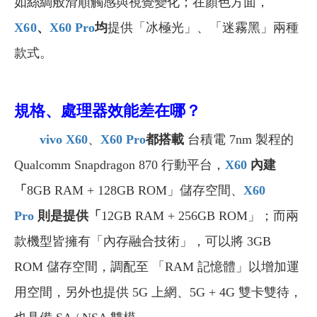
如絲綢般滑順觸感與視覺變化；在顏色方面，
X60
、
X60 Pro
均
提供「冰極光」、「迷霧黑」兩種
款式
。
規格、處理器效能差在哪？
vivo X60
、
X60 Pro
都搭載
台積電 7nm 製程的
Qualcomm Snapdragon 870 行動平台，
X60
內建
「
8GB RAM + 128GB ROM」
儲存空間、
X60
Pro
則是
提供「
12GB RAM + 256GB ROM」；而兩
款機型皆擁有「內存融合技術」，可以將 3GB
ROM 儲存空間，調配至 「RAM 記憶體」以增加運
用空間，另外也提供 5G 上網、5G + 4G 雙卡雙待，