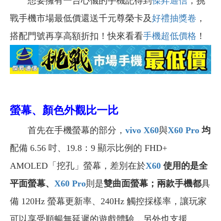
想要擁有一台心儀的手機記得到
傑昇通信
，挑
戰手機市場最低價還送千元尊榮卡及
好禮抽獎卷
，
搭配門號再享高額折扣！快來看看
手機超低價格
！
螢幕、顏色外觀比一比
首先在手機螢幕的部分，
vivo X60
與
X60 Pro
均
配備 6.56 吋、19.8：9 顯示比例的 FHD+
AMOLED「挖孔」螢幕，差別在於
X60
使用的是全
平面螢幕、
X60 Pro
則是
雙曲面螢幕；兩款手機都
具
備 120Hz 螢幕更新率、240Hz 觸控採樣率，讓玩家
可以享受順暢無延遲的遊戲體驗，另外也支援