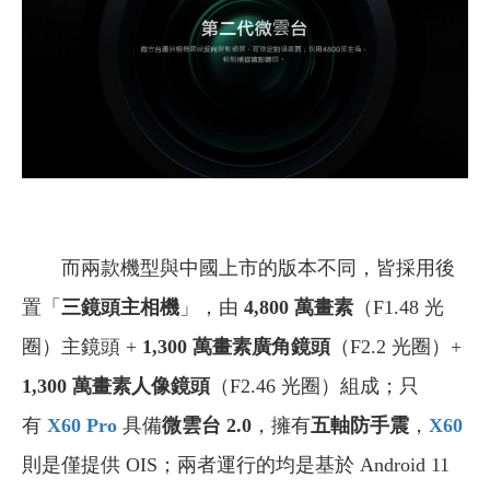
而兩款機型與中國上市的版本不同，皆採用後
置「
三鏡頭主相機
」，由
4,800 萬畫素
（F1.48 光
圈）主鏡頭 +
1,300 萬畫素廣角鏡頭
（F2.2 光圈）+
1,300 萬畫素人像鏡頭
（F2.46 光圈）組成；只
有
X60 Pro
具備
微雲台 2.0
，擁有
五軸防手震
，
X60
則是僅提供 OIS；兩者運行的均是基於 Android 11