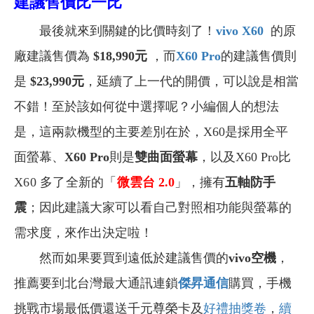
建議售價比一比
最後就來到關鍵的比價時刻了！
vivo X60
的原
廠建議售價為
$18,990
元
，而
X60 Pro
的建議售價則
是
$23,990
元
，延續了上一代的開價，可以說是相當
不錯！至於該如何從中選擇呢？小編個人的想法
是，這兩款機型的主要差別在於，X60是採用全平
面螢幕、
X60 Pro
則是
雙曲面螢幕
，以及X60 Pro比
X60
多了全新的「
微雲台 2.0
」，擁有
五軸防手
震
；因此建議大家可以看自己對照相功能與螢幕的
需求度，來作出決定啦！
然而如果要買到遠低於建議售價的
vivo空機
，
推薦要到北台灣最大通訊連鎖
傑昇通信
購買，手機
挑戰市場最低價還送千元尊榮卡及
好禮抽獎卷
，
續