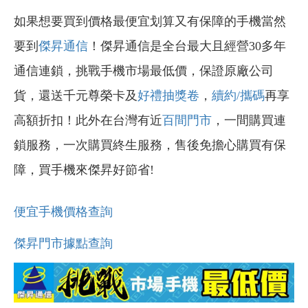
如果想要買到價格最便宜划算又有保障的手機當然
要到
傑昇通信
！傑昇通信是全台最大且經營30多年
通信連鎖，挑戰手機市場最低價，保證原廠公司
貨，還送千元尊榮卡及
好禮抽獎卷
，
續約/攜碼
再享
高額折扣！此外在台灣有近
百間門市
，一間購買連
鎖服務，一次購買終生服務，售後免擔心購買有保
障，買手機來傑昇好節省!
便宜手機價格查詢
傑昇門市據點查詢