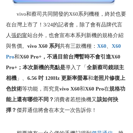
vivo和蔡司共同開發的X60系列機種，終於也要
在台灣上市了！3/24的記者會，除了會有品牌代言
人
張鈞甯
站台外，也會宣布本系列新機的規格介紹
與售價。
vivo X60 系列
共有三款機種：
X60
、
X60
Pro
和
X60 Pro+
，不過目前台灣暫時不會引進X60
Pro+；本次新機的亮點是
導入了「
全新蔡司鏡頭主
相機
」、
6.56 吋 120Hz 更新率螢幕
和
老照片修復上
色技術
等功能，而究竟
vivo X60
和
X60 Pro
在
規格功
能上還有哪些不同？
消費者若想換機又
該如何抉
擇？
傑昇通信將會在本文一次告訴你！