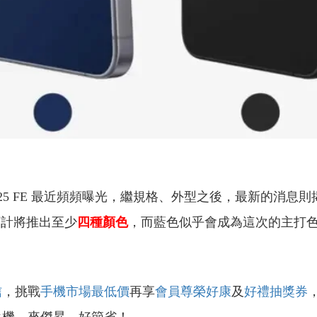
axy S25 FE 最近頻頻曝光，繼規格、外型之後，最新的
FE 預計將推出至少
四種顏色
，而藍色似乎會成為這次的主打
信
，挑戰
手機市場最低價
再享
會員尊榮好康
及
好禮抽獎券