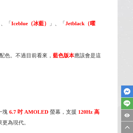
」、「
Iceblue（冰藍）
」、「
Jetblack（曜
。
配色。不過目前看來，
藍色版本
應該會是這
一塊
6.7 吋 AMOLED
螢幕，支援
120Hz 高
效果更為現代。