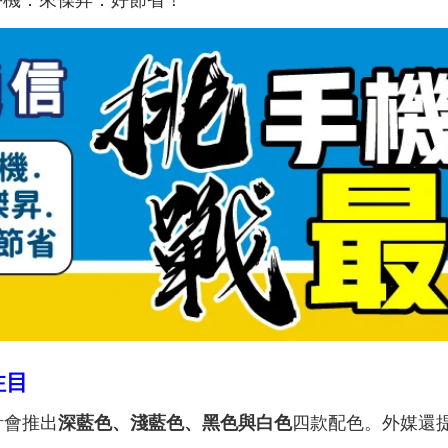
手機．來傑昇．好節省！
注目
預計會推出
深藍色、淺藍色、黑色與白色
四款配色。外媒還