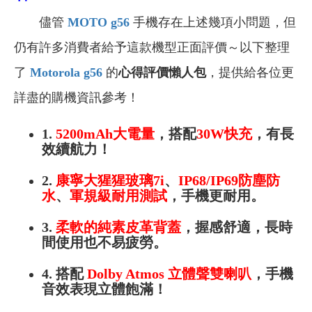
儘管
MOTO g56
手機存在上述幾項小問題，但
仍有許多消費者給予這款機型正面評價～以下整理
了
Motorola g56
的
心得評價懶人包
，提供給各位更
詳盡的購機資訊參考！
1.
5200mAh大電量
，搭配
30W快充
，有
長
效續航力！
2.
康寧大猩猩玻璃7i
、
IP68/IP69防塵防
水
、
軍規級耐用測試
，手機更耐用。
3.
柔軟的純素皮革背蓋
，握感舒適，長時
間使用也不易疲勞。
4.
搭配
Dolby Atmos 立體聲雙喇叭
，手機
音效表現立體飽滿！