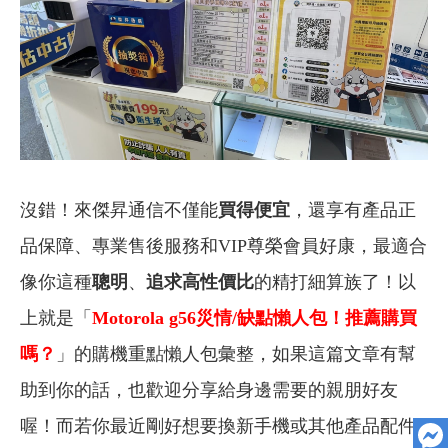
沒錯！來傑昇通信不僅能
買得便宜
，還享有產品正
品保障、專業售後服務和VIP尊榮會員好康，最適合
像你這種
聰明
、
追求高性價比
的精打細算族了！以
上就是「
Motorola g56
災情/缺點懶人包！推薦購買
嗎？
」的購機重點懶人包彙整，如果這篇文章有幫
助到你的話，也歡迎分享給身邊需要的親朋好友
喔！而若你最近剛好想要換新手機或其他產品配件