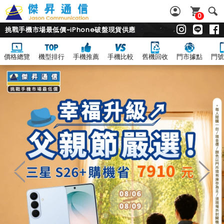
0
挑戰手機市場最低價~iPhone破盤現貨供應
價格總覽
機型排行
手機推薦
手機比較
舊機回收
門市據點
門號