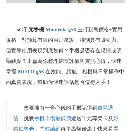
5G千元手機
Motorola g56
主打親民價格+實用
規格，對預算有限的用戶來說，特別具有吸引力。
但實際使用表現到底如何？手機是否存在災情或明
顯缺點？本篇為你整理網友評價與實測心得，快速
掌握
MOTO g56
在效能、續航、相機與日常操作中
的真實表現，幫助你快速評估是否值得入手！
想要擁有一台心儀的手機記得到
傑昇通
信
，挑戰
手機市場最低價
還送千元尊榮卡及
好
禮抽獎卷
，
門號續約
再享高額優惠！快來看看