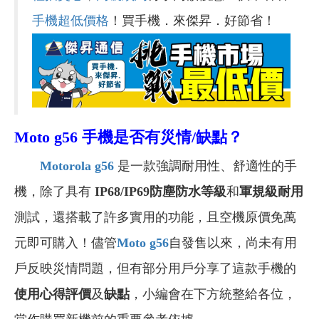
手機超低價格
！買手機．來傑昇．好節省！
Moto g56 手機是否有
災情/缺點？
Motorola g56
是一款強調耐用性、舒適性的手
機，除了具有
IP68/IP69防塵防水等級
和
軍規級耐用
測試，還
搭載了許多實用的功能，且空機原價免萬
元即可購入！儘管
Moto g56
自發售以來
，尚未有用
戶反映
災情問題，但有部分用戶分享了這款手機的
使用
心得評價
及
缺點
，小編會在下方統整給各位，