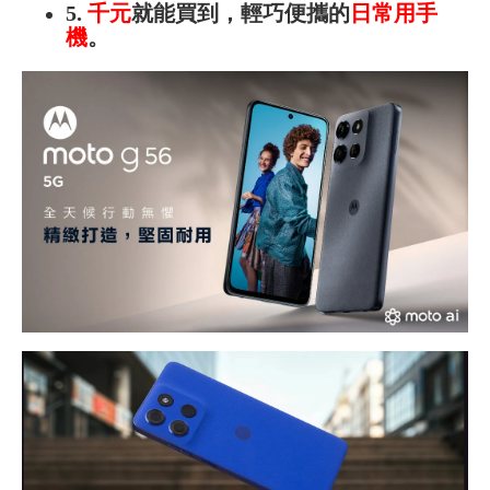
5.
千元
就能買到，輕巧便攜的
日常用手
機
。