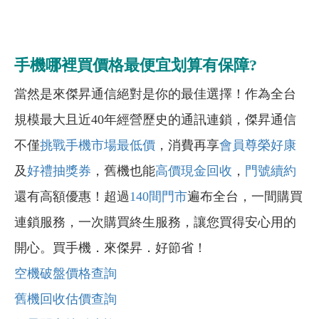
手機哪裡買價格最便宜划算有保障?
當然是來傑昇通信絕對是你的最佳選擇！作為全台
規模最大且近40年經營歷史的通訊連鎖，傑昇通信
不僅
挑戰手機市場最低價
，消費再享
會員尊榮好康
及
好禮抽獎券
，舊機也能
高價現金回收
，
門號續約
還有高額優惠！超過
140間門市
遍布全台，一間購買
連鎖服務，一次購買終生服務，讓您買得安心用的
開心。買手機．來傑昇．好節省！
空機破盤價格查詢
舊機回收估價查詢