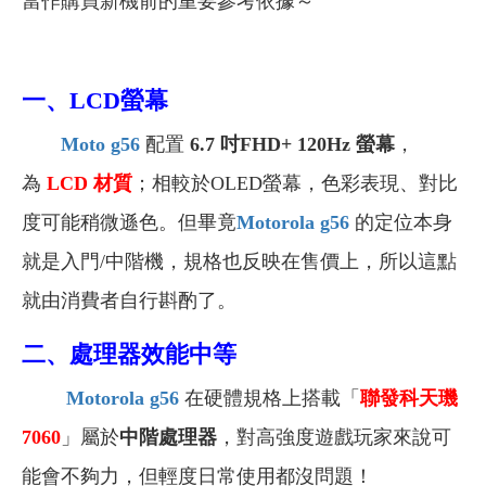
當作購買新機前的重要參考依據～
一
、
LCD螢幕
Moto g56
配置
6.7 吋FHD+ 120Hz 螢幕
，
為
LCD 材質
；相較於OLED螢幕，色彩表現、對比
度可能稍微遜色。但畢竟
Motorola g56
的定位本身
就是入門/中階機，規格也反映在售價上，所以這點
就由消費者自行斟酌了。
二
、
處理器效能中等
Motorola g56
在硬體規格上搭載「
聯發科天璣
7060
」屬於
中階處理器
，對高強度遊戲玩家來說可
能會不夠力，但輕度日常使用都沒問題！