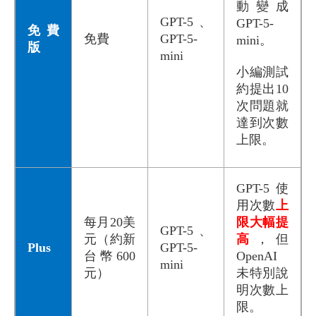
動變成
GPT-5、
GPT-5-
免費
免費
GPT-5-
mini。
版
mini
小編測試
約提出10
次問題就
達到次數
上限。
GPT-5使
用次數
上
每月20美
限大幅提
GPT-5、
元（約新
高
，但
Plus
GPT-5-
台幣600
OpenAI
mini
元）
未特別說
明次數上
限。