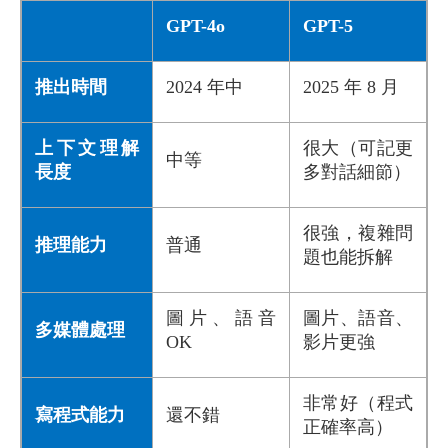
GPT-4o
GPT-5
推出時間
2024 年中
2025 年 8 月
上下文理解
很大（可記更
中等
長度
多對話細節）
很強，複雜問
推理能力
普通
題也能拆解
圖片、語音
圖片、語音、
多媒體處理
OK
影片更強
非常好（程式
寫程式能力
還不錯
正確率高）