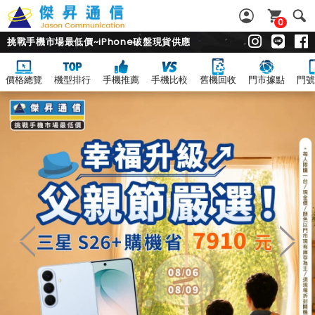
0
挑戰手機市場最低價~iPhone破盤現貨供應
價格總覽
機型排行
手機推薦
手機比較
舊機回收
門市據點
門號