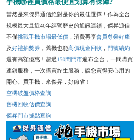
手機哪裡買價格最便宜划算有保障?
當然是來傑昇通信絕對是你的最佳選擇！作為全台
規模最大且近40年經營歷史的通訊連鎖，傑昇通信
不僅
挑戰手機市場最低價
，消費再享
會員尊榮好康
及
好禮抽獎券
，舊機也能
高價現金回收
，
門號續約
還有高額優惠！超過
150間門市
遍布全台，一間購買
連鎖服務，一次購買終生服務，讓您買得安心用的
開心。買手機．來傑昇．好節省！
空機破盤價格查詢
舊機回收估價查詢
傑昇門市據點查詢