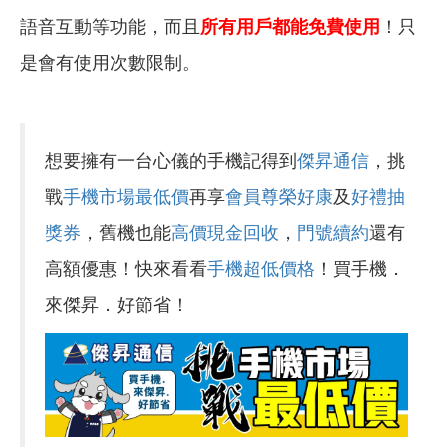
語音互動等功能，而且
所有用戶都能免費使用
！只
是會有使用次數限制。
想要擁有一台心儀的手機記得到
傑昇通信
，挑
戰
手機市場最低價
再享
會員尊榮好康
及
好禮抽
獎券
，舊機也能
高價現金回收
，
門號續約
還有
高額優惠！快來看看
手機超低價格
！買手機．
來傑昇．好節省！