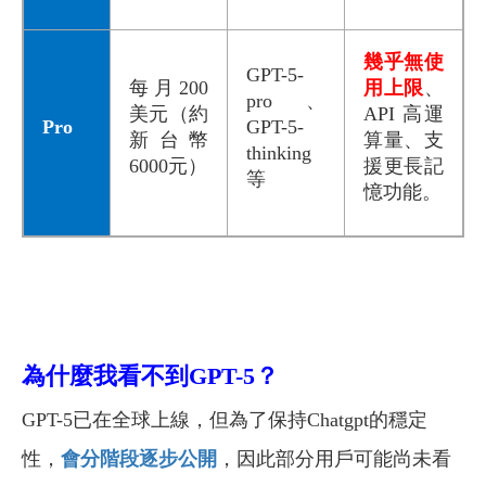
幾乎無使
GPT-5-
每月200
用上限
、
pro、
美元（約
API 高運
Pro
GPT-5-
新台幣
算量、支
thinking
6000元）
援更長記
等
憶功能。
為什麼我看不到GPT-5？
GPT-5已在全球上線，但為了保持Chatgpt的穩定
性，
會分階段逐步公開
，因此部分用戶可能尚未看