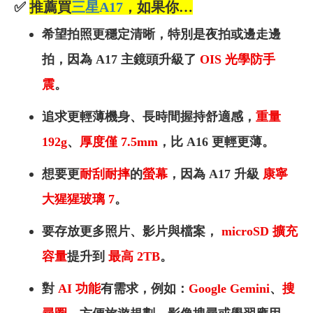
✅
推薦買
三星A17
，如果你…
希望拍照更穩定清晰，特別是夜拍或邊走邊
拍，因為 A17 主鏡頭升級了
OIS 光學防手
震
。
追求更輕薄機身、長時間握持舒適感，
重量
192g
、
厚度僅 7.5mm
，比 A16 更輕更薄。
想要更
耐刮耐摔
的
螢幕
，因為 A17 升級
康寧
大猩猩玻璃 7
。
要存放更多照片、影片與檔案，
microSD 擴充
容量
提升到
最高 2TB
。
對
AI
功能
有需求，例如：
Google Gemini
、
搜