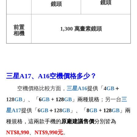
鏡頭
鏡頭
前置
1,300 萬畫素鏡頭
相機
三星A17、A16空機
價格多少？
空機價格比較方面，
三星A16
提供「
4
GB
＋
128
GB
」、「
6
GB
+ 128
GB
」兩種規格
；另一台
三
星A17
提供「
6
GB
＋128
GB
」、「
8
GB
+ 128
GB
」兩
種規格，這兩款手機的
原廠建議售價
分別皆為
NT$8,990
、
NT$9,990
元
。