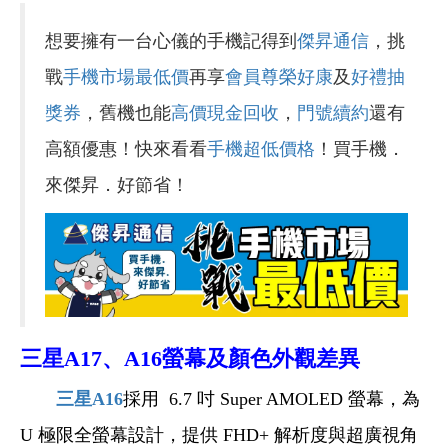
想要擁有一台心儀的手機記得到
傑昇通信
，挑
戰
手機市場最低價
再享
會員尊榮好康
及
好禮抽
獎券
，舊機也能
高價現金回收
，
門號續約
還有
高額優惠！快來看看
手機超低價格
！買手機．
來傑昇．好節省！
三星A17、A16螢幕及顏色外觀差異
三星A16
採用 6.7 吋 Super AMOLED 螢幕，為
U 極限全螢幕設計，提供 FHD+ 解析度與超廣視角