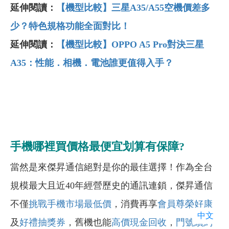
延伸閱讀：
【機型比較】三星A35/A55空機價差多
少？特色規格功能全面對比！
延伸閱讀：
【機型比較】OPPO A5 Pro
對決三星
A35
：性能．相機．電池誰更值得入手？
手機哪裡買價格最便宜划算有保障?
當然是來傑昇通信絕對是你的最佳選擇！作為全台
規模最大且近40年經營歷史的通訊連鎖，傑昇通信
不僅
挑戰手機市場最低價
，消費再享
會員尊榮好康
中文
及
好禮抽獎券
，舊機也能
高價現金回收
，
門號續約