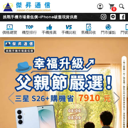
0
挑戰手機市場最低價~iPhone破盤現貨供應
價格總覽
機型排行
手機推薦
手機比較
舊機回收
門市據點
門號