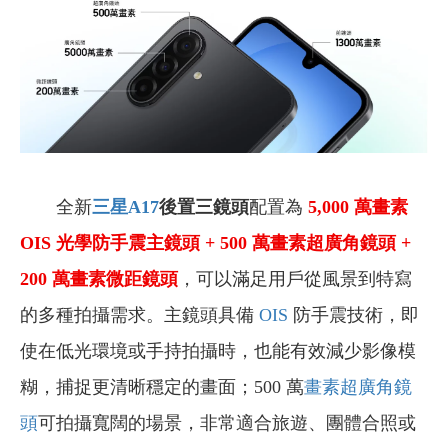
全新
三星A17
後置三鏡頭
配置為
5,000
萬
畫素
OIS
光學
防手震主鏡頭 + 500 萬
畫素
超廣角鏡頭
+
200 萬
畫素
微距鏡頭
，可以滿足用戶從風景到特寫
的多種拍攝需求。主鏡頭具備
OIS
防手震技術，即
使在低光環境或手持拍攝時，也能有效減少影像模
糊，捕捉更清晰穩定的畫面；500 萬
畫素
超廣角鏡
頭
可拍攝寬闊的場景，非常適合旅遊、團體合照或