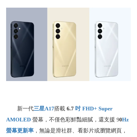
新一代
三星A17
搭載
6.7
吋
FHD+
Super
AMOLED
螢幕，不僅色彩鮮豔細膩，還支援 9
0
Hz
螢幕更新率
，無論是滑社群、看影片或瀏覽網頁，