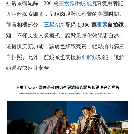
壯麗景觀紀錄；200 萬
畫素
微距鏡頭
則讓使用者能
近距離探索細節，呈現肉眼難以察覺的美麗瞬間。
前置相機部分，
三星A17
配備
1,300 萬
畫素
自拍鏡
頭
，不僅支援人像模式，讓背景虛化效果更自然，
還提供美顏功能，讓膚色細緻亮麗，輕鬆拍出滿意
自拍照。此外，前鏡頭也支援
臉部解鎖
功能，讓解
鎖過程快速且安全。