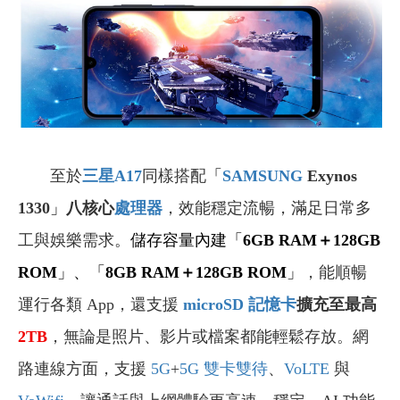
至於
三星A17
同樣搭配
「
SAMSUNG
Exynos
1330
」
八核心
處理器
，效能穩定流暢，滿足日常多
工與娛樂需求。
儲存容量內建「
6GB RAM＋128GB
ROM
」、「
8GB RAM＋128GB ROM
」
，能順暢
運行各類 App，還支援
microSD 記憶卡
擴充至最高
2TB
，無論是照片、影片或檔案都能輕鬆存放。網
路連線方面，支援
5G
+
5G
雙卡雙待
、
VoLTE
與