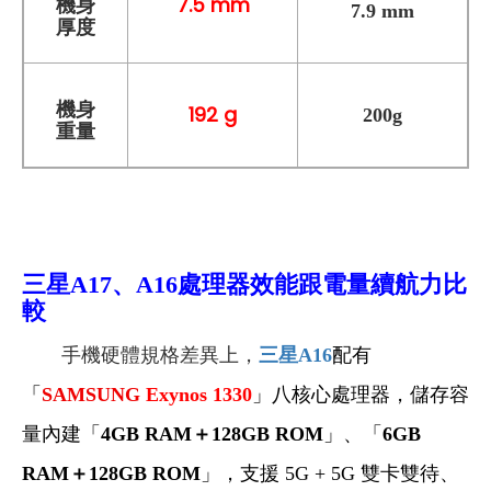
7.5 mm
機身
7.9 mm
厚度
機身
192 g
200g
重量
三星A17、A16處理器效能
跟電量續航力比
較
手機硬體規格差異上，
三星A16
配有
「
SAMSUNG
Exynos 1330
」八核心處理器
，儲存容
量內建「
4GB RAM＋128GB ROM
」、「
6GB
RAM＋128GB ROM
」，支援 5G + 5G 雙卡雙待、