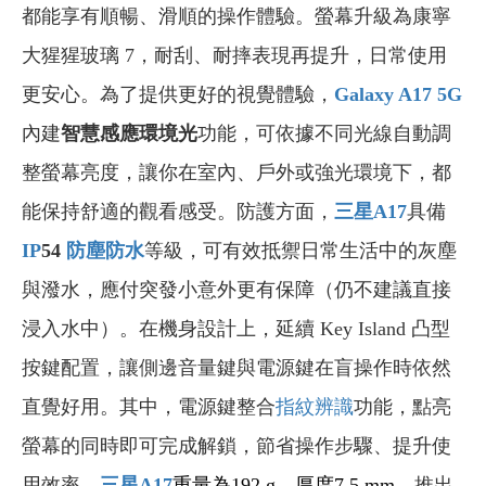
都能享有順暢、滑順的操作體驗。螢幕升級為康寧
大猩猩玻璃 7，耐刮、耐摔表現再提升，日常使用
更安心。為了提供更好的視覺體驗，
Galaxy A17 5G
內建
智慧感應環境光
功能，可依據不同光線自動調
整螢幕亮度，讓你在室內、戶外或強光環境下，都
能保持舒適的觀看感受。防護方面，
三星A17
具備
IP
54
防塵防水
等級，可有效抵禦日常生活中的灰塵
與潑水，應付突發小意外更有保障（仍不建議直接
浸入水中）。在機身設計上，延續 Key Island 凸型
按鍵配置，讓側邊音量鍵與電源鍵在盲操作時依然
直覺好用。其中，電源鍵整合
指紋辨識
功能，點亮
螢幕的同時即可完成解鎖，節省操作步驟、提升使
用效率。
三星A17
重量為192 g、厚度7.5 mm，
推出