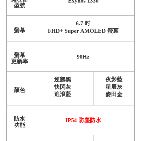
Exynos 1330
型號
6.7 吋
螢幕
FHD+ Super AMOLED 螢幕
螢幕
90Hz
更新率
逆襲黑
夜影藍
快閃灰
星辰灰
顏色
追浪藍
麥田金
防水
IP54 防塵防水
功能