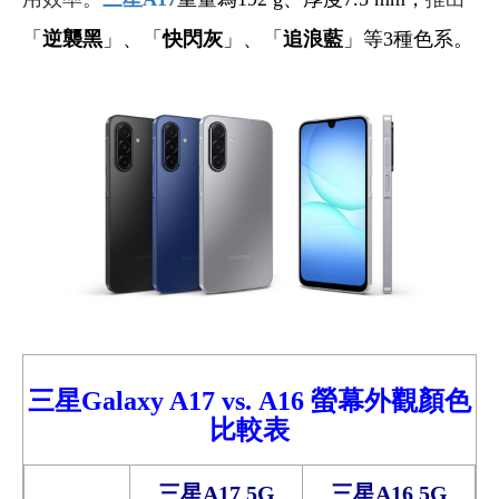
「
逆襲黑
」、「
快閃灰
」、「
追浪藍
」等3種色系。
三星Galaxy A17
vs.
A16
螢幕外觀顏色
比較
表
三星A17 5G
三星A16 5G