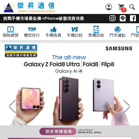
0
挑戰手機市場最低價~iPhone破盤現貨供應
價格總覽
機型排行
手機推薦
手機比較
舊機回收
門市據點
門號