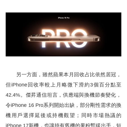
另一方面，雖然蘋果本月回收占比依然居冠，
但iPhone回收率較上月略微下滑約3個百分點至
42.4%。傑昇通信坦言，供應端與換機節奏變化，
令iPhone 16 Pro系列開始出缺，部分剛性需求的換
機用戶選擇延後或持機觀望；同時市場熱議的
iPhone 17新機，也讓持有舊機的果粉暫緩出手，短