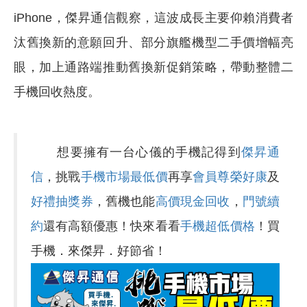
iPhone，傑昇通信觀察，這波成長主要仰賴消費者
汰舊換新的意願回升、部分旗艦機型二手價增幅亮
眼，加上通路端推動舊換新促銷策略，帶動整體二
手機回收熱度。
想要擁有一台心儀的手機記得到
傑昇通
信
，挑戰
手機市場最低價
再享
會員尊榮好康
及
好禮抽獎券
，舊機也能
高價現金回收
，
門號續
約
還有高額優惠！快來看看
手機超低價格
！買
手機．來傑昇．好節省！