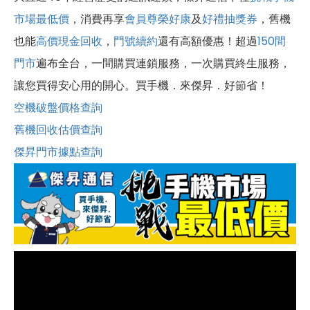
市場最低價
，消費再享
會員尊榮好康
及
好禮抽獎券
，舊機
也能
高價現金回收
，
門號續約
還有高額優惠！超過
150間
門市
遍布全台，一間購買連鎖服務，一次購買終生服務，
讓您買得安心用的開心。買手機．來傑昇．好節省！
空機破盤價格查詢
舊機回收估價查詢
傑昇門市據點查詢