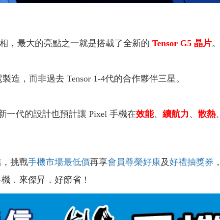
相，最大的亮點之一就是搭載了全新的
Tensor G5 晶片
製造，而非過去 Tensor 1-4代的合作夥伴三星。
代的設計也預計讓 Pixel 手機在
效能
、
續航力
、
散熱
信
，挑戰
手機市場最低價
再享
會員尊榮好康
及
好禮抽獎券
手機．來傑昇．好節省！