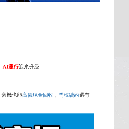
。
、
AI運行
迎來升級。
，舊機也能
高價現金回收
，
門號續約
還有