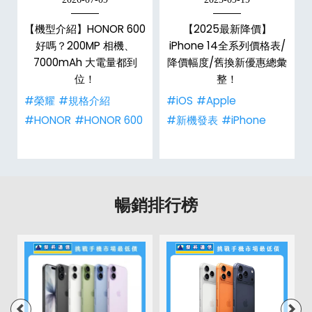
手
【機型介紹】HONOR 600
【2025最新降價】
h
好嗎？200MP 相機、
iPhone 14全系列價格表/
整
7000mAh 大電量都到
降價幅度/舊換新優惠總彙
位！
整！
#榮耀
#規格介紹
#iOS
#Apple
#HONOR
#HONOR 600
#新機發表
#iPhone
暢銷排行榜