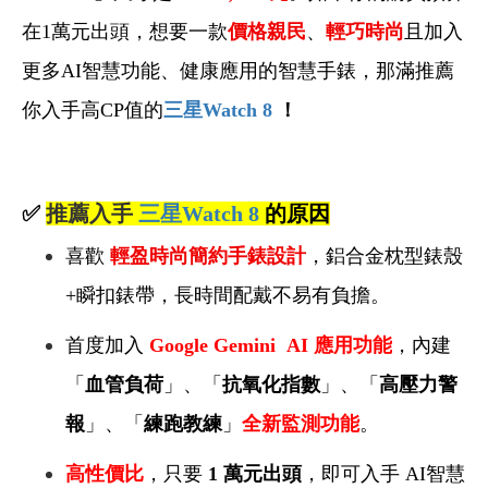
在1萬元出頭，想要一款
價格親民
、
輕巧時尚
且加入
更多AI智慧功能、健康應用的智慧手錶
，那滿推薦
你入手高CP值的
三星Watch 8
！
✅
推薦入手
三星Watch 8
的原因
喜歡
輕盈時尚
簡約手錶
設計
，鋁合金枕型錶殼
+瞬扣錶帶，長時間配戴不易有負擔。
首度加入
Google Gemini
AI
應用
功能
，內建
「
血管負荷
」、「
抗氧化指數
」、
「
高壓力警
報
」、「
練跑教練
」
全新監測功能
。
高性價比
，只要
1 萬元出頭
，即可入手 AI智慧