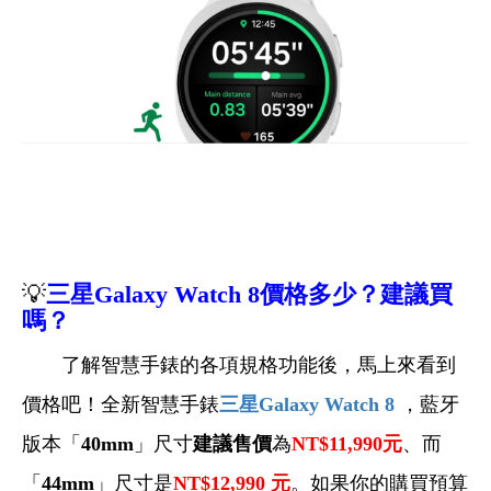
💡
三星
Galaxy
Watch 8
價格多少？建議買
嗎？
了解智慧手錶的各項規格功能後，馬上來看到
價格吧！全新智慧手錶
三星Galaxy Watch 8
，
藍牙
版本「
40mm
」尺寸
建議售價
為
NT$11,990
元
、而
「
44mm
」尺寸是
NT$12,990
元
。如果你的購買預算