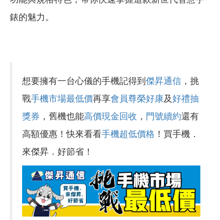
錶的魅力。
想要擁有一台心儀的手機記得到
傑昇通信
，挑
戰
手機市場最低價
再享
會員尊榮好康
及
好禮抽
獎券
，舊機也能
高價現金回收
，
門號續約
還有
高額優惠！快來看看
手機超低價格
！買手機．
來傑昇．好節省！