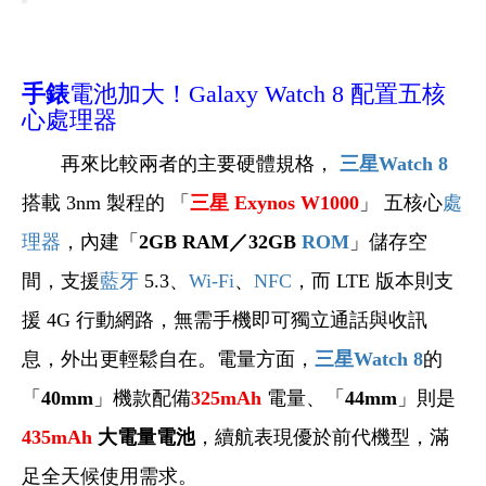
手錶
電池加大！Galaxy Watch 8 配置五核
心處理器
再來比較兩者的主要硬體規格，
三星Watch 8
搭載 3nm 製程的 「
三星
Exynos W1000
」 五核心
處
理器
，內建「
2GB RAM／32GB
ROM
」儲存空
間，支援
藍牙
5.3、
Wi-Fi
、
NFC
，而 LTE 版本則支
援 4G 行動網路，無需手機即可獨立通話與收訊
息，外出更輕鬆自在。電量方面，
三星Watch 8
的
「
40mm
」機款配備
325mAh
電量、「
44mm
」則是
435mAh
大電量電池
，續航表現優於前代機型，滿
足全天候使用需求。