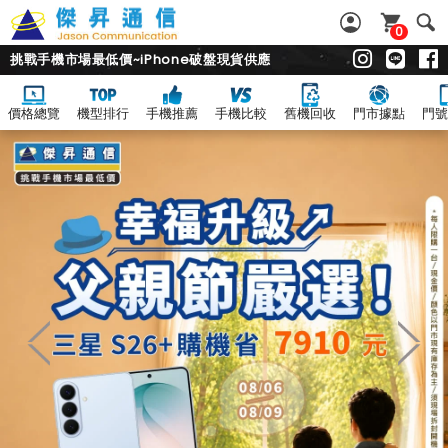
0
挑戰手機市場最低價~iPhone破盤現貨供應
價格總覽
機型排行
手機推薦
手機比較
舊機回收
門市據點
門號