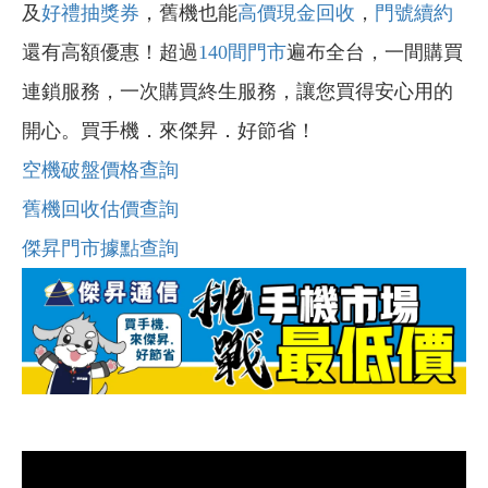
及
好禮抽獎券
，舊機也能
高價現金回收
，
門號續約
還有高額優惠！超過
140間門市
遍布全台，一間購買
連鎖服務，一次購買終生服務，讓您買得安心用的
開心。買手機．來傑昇．好節省！
空機破盤價格查詢
舊機回收估價查詢
傑昇門市據點查詢