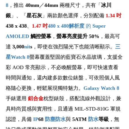
8
，推出
40mm
／
44mm
兩種尺寸，共有「
冰川
銀
」、「
星石灰
」兩款顏色選擇，分別配備
1.34
吋
438 x 438
、
1.47
吋
480 x 480解析度
的
Super
AMOLED
觸控螢幕
，
螢幕亮度提升 50%
，最高可
達
3,000
nit
s
，即使在強烈陽光下也能清晰顯示。
三
星Watch 8
螢幕覆蓋堅固的藍寶石水晶玻璃，支援全
彩 AOD 常亮顯示，不必喚醒螢幕，即可快速查看
時間與通知，還內建多款數位錶盤，可依照個人風
格隨心更換，輕鬆展現獨特魅力。
Galaxy Watch 8
手錶選用
鋁合金
枕型錶殼，搭配流線外觀設計，兼
具時尚質感與實用性，且通過 MIL-STD-810G 軍規
認證，具備
IP
68
防塵防水
與
5ATM
防水
等級
，無