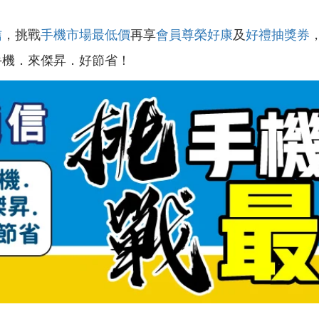
信
，挑戰
手機市場最低價
再享
會員尊榮好康
及
好禮抽獎券
手機．來傑昇．好節省！