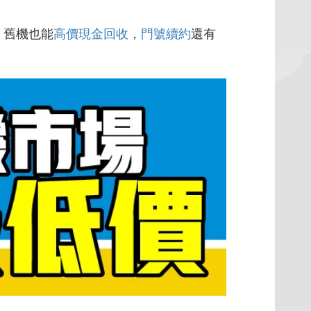
，舊機也能
高價現金回收
，
門號續約
還有