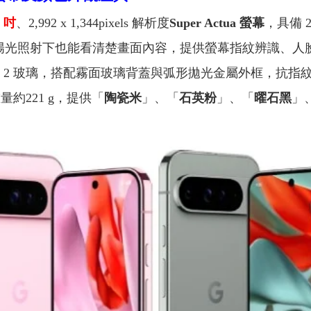
8
吋
、2,992 x 1,344pixels 解析度
Super Actua 螢幕
，具備 
t，戶外陽光照射下也能看清楚畫面內容，提供螢幕指紋辨識
tus 2 玻璃，搭配霧面玻璃背蓋與弧形拋光金屬外框，
量約221 g，提供「
陶瓷米
」、「
石英粉
」、「
曜石黑
」