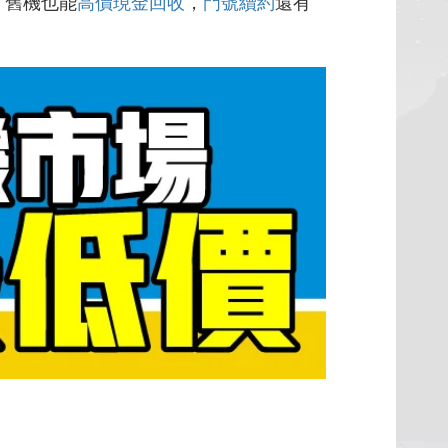
，舊機也能
高價現金回收
，
門號續約
還有