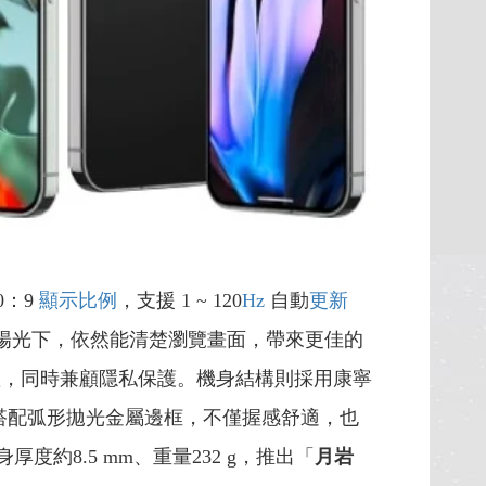
0：9
顯示比例
，支援 1 ~ 120
Hz
自動
更新
陽光下，依然能清楚瀏覽畫面，帶來更佳的
置，同時兼顧隱私保護。機身結構則採用康寧
搭配弧形拋光金屬邊框，不僅握感舒適，也
身厚度約8.5 mm、重量232 g，推出「
月岩