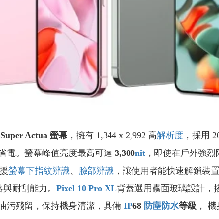
Super Actua
螢幕
，擁有 1,344 x 2,992 高
解析度
，採用 2
省電。螢幕峰值亮度最高可達
3,300
nit
，即使在戶外強烈
援
螢幕下指紋辨識
、
臉部辨識
，讓使用者能快速解鎖裝
跌落與耐刮能力。
Pixel 10 Pro XL
背蓋選用霧面玻璃設計，
油污殘留，保持機身清潔，具備
IP
68
防塵防水
等級
， 機