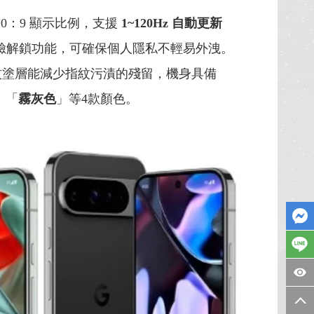
20：9 顯示比例，支援
1~120Hz
自動更新
、人臉解鎖功能，可確保個人隱私不輕易外洩。
抗指紋塗層能減少指紋污漬的殘留，機身具備
、「
霧灰色
」等4款顏色。