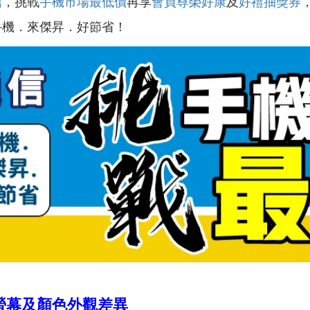
信
，挑戰
手機市場最低價
再享
會員尊榮好康
及
好禮抽獎券
手機．來傑昇．好節省！
XL螢幕及顏色外觀差異