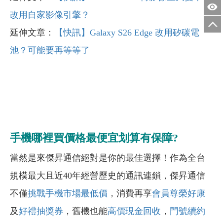
改用自家影像引擎？
延伸文章：
【快訊】Galaxy S26 Edge 改用矽碳電
池？可能要再等等了
手機哪裡買價格最便宜划算有保障?
當然是來傑昇通信絕對是你的最佳選擇！作為全台
規模最大且近40年經營歷史的通訊連鎖，傑昇通信
不僅
挑戰手機市場最低價
，消費再享
會員尊榮好康
及
好禮抽獎券
，舊機也能
高價現金回收
，
門號續約