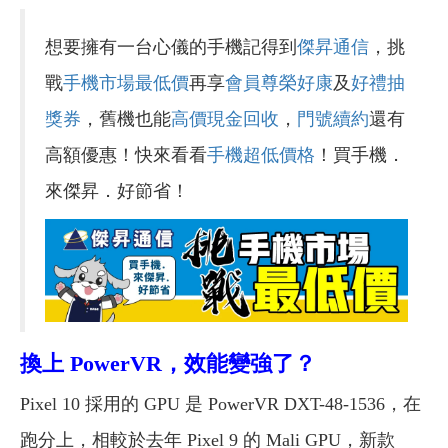
想要擁有一台心儀的手機記得到
傑昇通信
，挑
戰
手機市場最低價
再享
會員尊榮好康
及
好禮抽
獎券
，舊機也能
高價現金回收
，
門號續約
還有
高額優惠！快來看看
手機超低價格
！買手機．
來傑昇．好節省！
換上 PowerVR，效能變強了？
Pixel 10 採用的 GPU 是 PowerVR DXT-48-1536，在
跑分上，相較於去年 Pixel 9 的 Mali GPU，新款