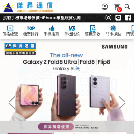
0
挑戰手機市場最低價~iPhone破盤現貨供應
價格總覽
機型排行
手機推薦
手機比較
舊機回收
門市據點
門號