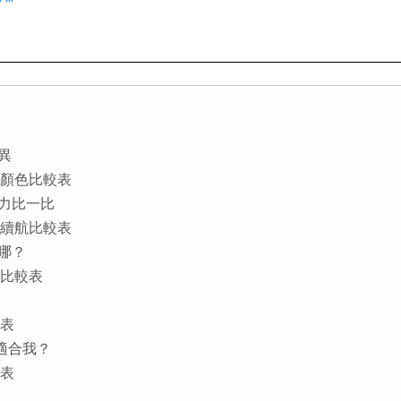
差異
螢幕外觀顏色比較表
續航力比一比
處理器與續航比較表
在哪？
機規格比較表
較表
哪款適合我？
格表