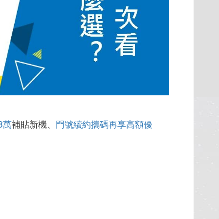
3萬
補貼新機、
門號續約攜碼再享高額優