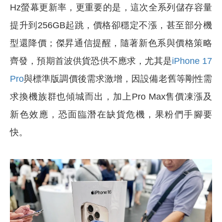
Hz螢幕更新率，更重要的是，這次全系列儲存容量
提升到256GB起跳，價格卻穩定不漲，甚至部分機
型還降價；傑昇通信提醒，隨著新色系與價格策略
齊發，預期首波供貨恐供不應求，尤其是
iPhone 17
Pro
與標準版調價後需求激增，因設備老舊等剛性需
求換機族群也傾城而出，加上Pro Max售價凍漲及
新色效應，恐面臨潛在缺貨危機，果粉們手腳要
快。