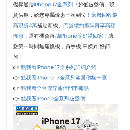
傑昇通信
iPhone 17全系列
『超低破盤價』現
貨供應，給您專屬優惠一次到位！
舊機回收最
高現折3萬
補貼新機、
門號續約攜碼再享高額
優惠
，還有機會再
抽iPhone等好禮回家
！讓
您第一時間無痛換機，買手機‧來傑昇‧好節
省！
👉
點我看iPhone 17全系列詳細介紹
👉
點我看iPhone 17全系列容量價格一覽
👉
點我看全台傑昇通信門市據點
👉
點我看iPhone全系列破盤價