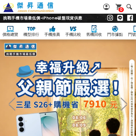
0
挑戰手機市場最低價~iPhone破盤現貨供應
價格總覽
機型排行
手機推薦
手機比較
舊機回收
門市據點
門號