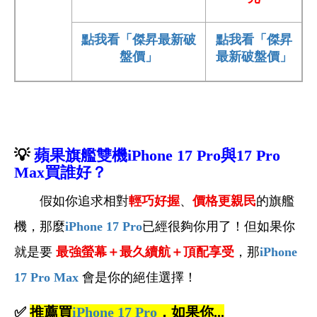
點
我看「傑昇最新破
點我看「傑昇
盤價」
最新破盤價」
💡
蘋果旗艦雙機iPhone
17 Pro
與17 Pro
Max
買誰好？
假如你追求相對
輕巧好握
、
價格更親民
的旗艦
機，那麼
iPhone 17 Pro
已經很夠你用了！但如果你
就是要
最強螢幕＋最久續航＋頂配享受
，那
iPhone
17 Pro Max
會是你的絕佳選擇！
✅
推薦買
iPhone 17 Pro
，如果你...