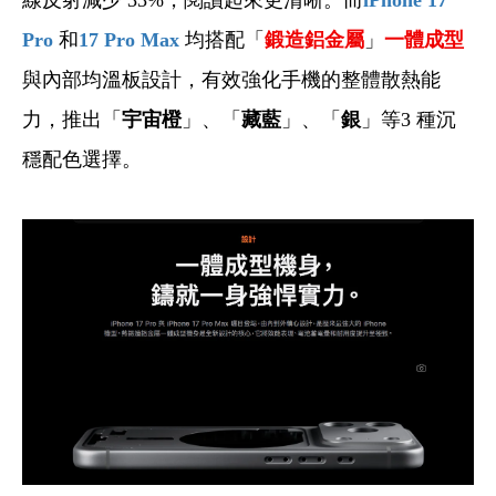
線反射減少 33%，閱讀起來更清晰。而
iPhone 17
Pro
和
17 Pro Max
均搭配「
鍛造鋁金屬
」
一體成型
與內部均溫板設計，有效強化手機的整體散熱能
力，推出「
宇宙橙
」、「
藏藍
」、「
銀
」等3 種沉
穩配色選擇。