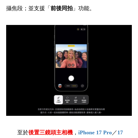
攝焦段；並支援「
前後同拍
」功能。
至於
後置三鏡頭主相機
，
iPhone 17 Pro
／
17