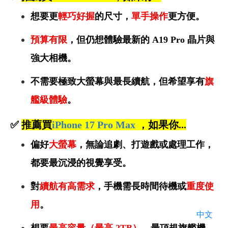
想要更
輕巧好握
的尺寸，
單手操作
更方便。
預算有限
，但仍想體驗最新的 A19 Pro 晶片與
強大相機。
不需要極致大螢幕與最長續航，但希望享有
旗
艦級體驗
。
✅
推薦買
iPhone 17 Pro Max
，如果你...
偏好
大螢幕
，無論追劇、打遊戲或處理工作，
都要最沉浸的視覺享受。
對
續航有高需求
，手機需長時間待機或
重度使
用
。
中文