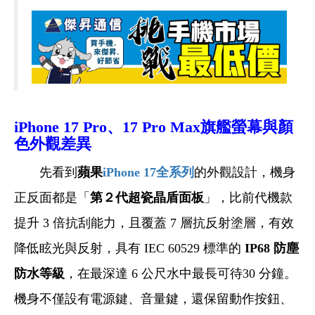
iPhone
17 Pro
、17 Pro Max旗艦
螢幕與顏
色外觀差異
先看到
蘋果
iPhone 17全系列
的外觀設計，機身
正反面都是「
第２代超瓷晶盾面板
」，比前代機款
提升 3 倍抗刮能力，且覆蓋 7 層抗反射塗層，有效
降低眩光與反射，具有 IEC 60529 標準的
IP68 防塵
防水等級
，在最深達 6 公尺水中最長可待30 分鐘。
機身不僅設有電源鍵、音量鍵，還保留動作按鈕、