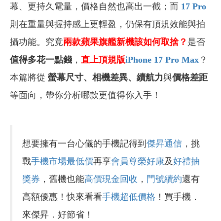
幕、更持久電量，價格自然也高出一截；而
17 Pro
則在重量與握持感上更輕盈，仍保有頂規效能與拍
攝功能。究竟
兩款蘋果旗艦新機該如何取捨？
是否
值得多花一點錢
，
直上頂規版
iPhone 17 Pro Max
？
本篇將從
螢幕尺寸、相機差異、續航力
與
價格差距
等面向，帶你分析哪款更值得你入手！
想要擁有一台心儀的手機記得到
傑昇通信
，挑
戰
手機市場最低價
再享
會員尊榮好康
及
好禮抽
獎券
，舊機也能
高價現金回收
，
門號續約
還有
高額優惠！快來看看
手機超低價格
！買手機．
來傑昇．好節省！