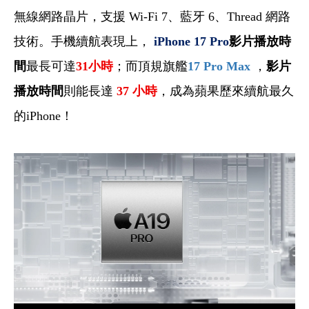
無線網路晶片，支援 Wi-Fi 7、藍牙 6、Thread 網路
技術。手機續航表現上，
iPhone 17 Pro
影片播放時
間
最長可達
31
小時
；而頂規旗艦
17 Pro Max
，
影片
播放時間
則能長達
37
小時
，成為蘋果歷來續航最久
的iPhone！