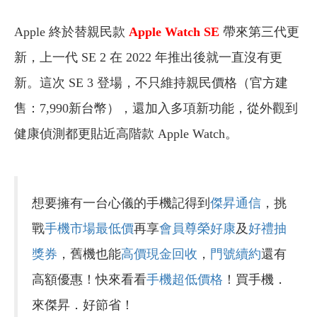
Apple 終於替親民款
Apple Watch SE
帶來第三代更
新，上一代 SE 2 在 2022 年推出後就一直沒有更
新。這次 SE 3 登場，不只維持親民價格（官方建
售：7,990新台幣），還加入多項新功能，從外觀到
健康偵測都更貼近高階款 Apple Watch。
想要擁有一台心儀的手機記得到
傑昇通信
，挑
戰
手機市場最低價
再享
會員尊榮好康
及
好禮抽
獎券
，舊機也能
高價現金回收
，
門號續約
還有
高額優惠！快來看看
手機超低價格
！買手機．
來傑昇．好節省！