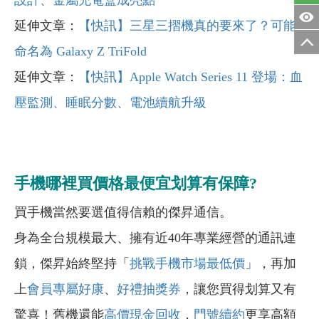
設計、金屬充電盒成亮點
延伸文章：
【快訊】三星三摺機真的要來了？可能
命名為 Galaxy Z TriFold
延伸文章：
【快訊】Apple Watch Series 11 登場：血
壓監測、睡眠分數、電池續航升級
手機哪裡買價格最便宜划算有保障?
買手機當然要選值得信賴的傑昇通信。
身為全台規模最大、擁有近40年專業經營的通訊連
鎖，傑昇始終堅持「
挑戰手機市場最低價
」，再加
上
會員專屬好康
、
好禮抽獎券
，讓您買得划算又有
驚喜！舊機還能
高價現金回收
，
門號續約
更享高額