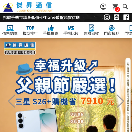
0
挑戰手機市場最低價~iPhone破盤現貨供應
價格總覽
機型排行
手機推薦
手機比較
舊機回收
門市據點
門號