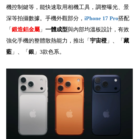
機控制鍵等，能快速取用相機工具，調整曝光、景
深等拍攝數據。手機外觀部分，
iPhone 17 Pro
搭配
「
鍛造鋁金屬
」
一體成型
與內部均溫板設計，有效
強化手機的整體散熱能力，推出「
宇宙橙
」、「
藏
藍
」、「
銀
」3款色系。