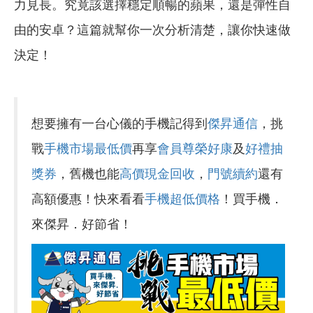
力見長。究竟該選擇穩定順暢的蘋果，還是彈性自
由的安卓？這篇就幫你一次分析清楚，讓你快速做
決定！
想要擁有一台心儀的手機記得到
傑昇通信
，挑
戰
手機市場最低價
再享
會員尊榮好康
及
好禮抽
獎券
，舊機也能
高價現金回收
，
門號續約
還有
高額優惠！快來看看
手機超低價格
！買手機．
來傑昇．好節省！