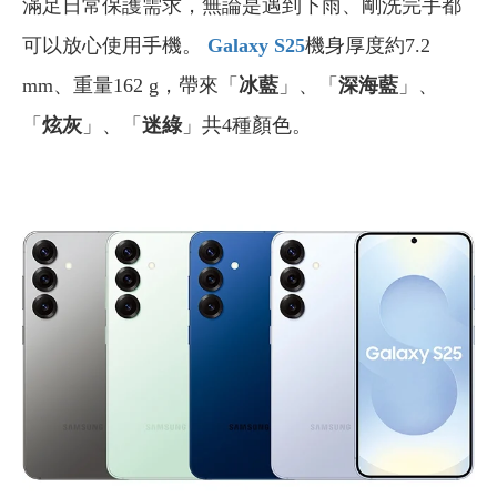
滿足日常保護需求，無論是遇到下雨、剛洗完手都
可以放心使用手機。
Galaxy S25
機身厚度約7.2
mm、重量162 g，帶來「
冰藍
」、「
深海藍
」、
「
炫灰
」、「
迷綠
」共4種顏色。