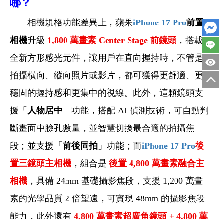
哪？
相機規格功能差異上，蘋果
iPhone 17 Pro
前置
相機
升級
1,800 萬畫素 Center Stage 前鏡頭
，搭載
全新方形感光元件，讓用戶在直向握持時，不管是
拍攝橫向、縱向照片或影片，都可獲得更舒適、更
穩固的握持感和更集中的視線。此外，這顆鏡頭支
援「
人物居中
」功能，搭配 AI 偵測技術，可自動判
斷畫面中臉孔數量，並智慧切換最合適的拍攝焦
段；並支援「
前後同拍
」功能；而
iPhone 17 Pro
後
置三鏡頭主相機
，組合是
後置 4,800 萬畫素融合主
相機
，具備 24mm 基礎攝影焦段，支援 1,200 萬畫
素的光學品質 2 倍望遠，可實現 48mm 的攝影焦段
能力，此外還有
4,800
萬畫素超廣角鏡頭 + 4,800 萬