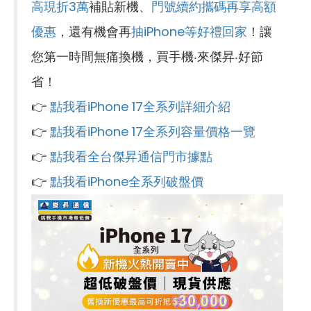
高現折3萬
補貼新機、
門號續約攜碼再享高額
優惠
，還有機會再
抽iPhone等好禮回家
！讓
您第一時間無痛換機，買手機‧來傑昇‧好節
省！
👉
點我看iPhone 17全系列詳細介紹
👉
點我看iPhone 17全系列容量價格一覽
👉
點我看全台傑昇通信門市據點
👉
點我看iPhone全系列破盤價