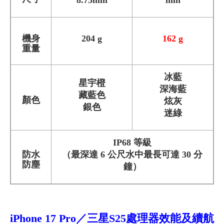
機身
204 g
162 g
重量
冰藍
星宇橙
深海藍
藏藍色
顏色
炫灰
銀色
迷綠
IP68 等級
防水
（最深達 6 公尺水中最長可達 30 分
防塵
鐘）
iPhone 17
Pro
／三星S25
處理器效能及續航