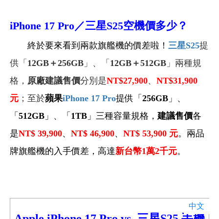
iPhone 17
Pro
／三星S25空機
價多少？
終於要來看到兩款旗艦機的價差啦！
三星S25
提
供「
12GB＋256GB
」、「
12GB＋512GB
」兩種規
格，
原廠建議售價
分別是
NT$27,900
、
NT$31,900
元
；
至於
蘋果
iPhone 17 Pro
提供「
256GB
」、
「
512GB
」、「
1TB
」三種容量規格，
建議售價
各
是
NT$ 39,900
、
NT$ 46,900
、
NT$ 53,900
元
。兩品
牌旗艦機的入手價差，高達
新台幣1萬2千元
。
中文
Apple iPhone 17
Pro
vs.
三星S25
手機