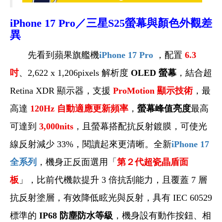
iPhone 17
Pro
／三星S25
螢幕與顏色外觀差
異
先看到蘋果旗艦機
iPhone 17 Pro
，配置
6.3
吋
、2,622 x 1,206pixels 解析度
OLED
螢幕
，結合超
Retina XDR 顯示器，支援
ProMotion
顯示技術
，最
高達
120Hz
自動適應更新頻率
，
螢幕峰值亮度
最高
可達到
3,000nits
，且螢幕搭配抗反射鍍膜，可使光
線反射減少 33%，閱讀起來更清晰。全新
iPhone 17
全系列
，機身正反面選用「
第２代超瓷晶盾面
板
」，比前代機款提升 3 倍抗刮能力，且覆蓋 7 層
抗反射塗層，有效降低眩光與反射，具有 IEC 60529
標準的
IP68 防塵防水等級
，機身設有動作按鈕、相