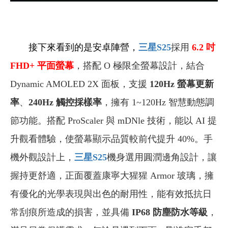
接下來看到的是安卓陣營，
三星S25
採用
6.2
吋
FHD+ 平面螢幕
，搭配 O 極限全螢幕設計，結合
Dynamic AMOLED 2X 面板，支援
120Hz 螢幕更新
率
、
240Hz 觸控採樣率
，擁有 1~120Hz 智慧動態調
節功能。搭配 ProScaler 與 mDNle 技術，能以 AI 提
升觀看體驗，使螢幕顯示品質較前代提升 40%。手
機外觀設計上，
三星S25
機身選用圓潤邊角設計，讓
握持更舒適，正面覆蓋康寧大猩猩 Armor 玻璃，擁
有優化的光學表現與出色的耐用性，能有效抵抗日
常刮痕所造成的損害，並具備
IP68
防塵防水等級
，