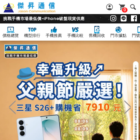
0
挑戰手機市場最低價~iPhone破盤現貨供應
價格總覽
機型排行
手機推薦
手機比較
舊機回收
門市據點
門號