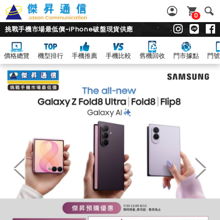
0
挑戰手機市場最低價~iPhone破盤現貨供應
價格總覽
機型排行
手機推薦
手機比較
舊機回收
門市據點
門號