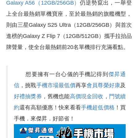
Galaxy A56（12GB/256GB）
仍逆勢竄出，一舉登
上全台最熱銷單機寶座，至於最熱銷的旗艦機型，
則由三星Galaxy S25 Ultra（12GB/256GB）與首次
進榜的Galaxy Z Flip 7（12GB/512GB）攜手拉抬品
牌聲量，使全台最熱銷前20名單機排行充滿看點。
想要擁有一台心儀的手機記得到
傑昇通
信
，挑戰
手機市場最低價
再享
會員尊榮好康
及
好禮抽獎券
，舊機也能
高價現金回收
，
門號續
約
還有高額優惠！快來看看
手機超低價格
！買
手機．來傑昇．好節省！