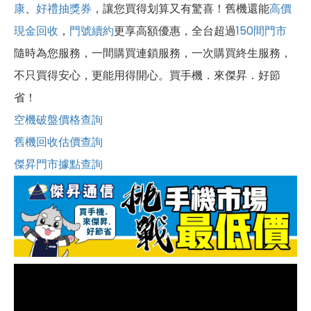
康
、
好禮抽獎券
，讓您買得划算又有驚喜！舊機還能
高價
現金回收
，
門號續約
更享高額優惠，全台超過
150間門市
隨時為您服務，一間購買連鎖服務，一次購買終生服務，
不只買得安心，更能用得開心。買手機．來傑昇．好節
省！
空機破盤價格查詢
舊機回收估價查詢
傑昇門市據點查詢