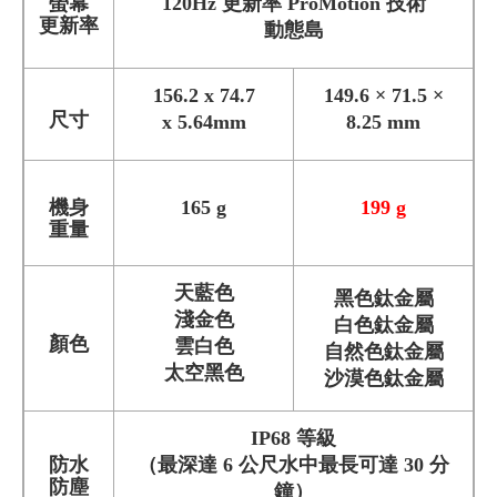
螢幕
120Hz 更新率 ProMotion 技術
更新率
動態島
156.2 x 74.7
149.6 × 71.5 ×
尺寸
x 5.64mm
8.25 mm
機身
165 g
199 g
重量
天藍色
黑色鈦金屬
淺金色
白色鈦金屬
顏色
雲白色
自然色鈦金屬
太空黑色
沙漠色鈦金屬
IP68 等級
防水
（最深達 6 公尺水中最長可達 30 分
防塵
鐘）