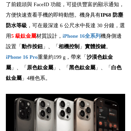
了前鏡頭與 FaceID 功能，可提供豐富的顯示通知，
方便快速查看手機的即時動態。
機身具有
IP68 防塵
防水等級
，可在最深達 6 公尺水中長達 30 分鐘，選
用
5
級鈦金屬
材質設計，
iPhone 16
全系列
機身側邊
設置「
動作按鈕
」、「
相機控制
」
實體按鍵
。
iPhone 16 Pro
重量約199 g，帶來「
沙漠色鈦金
屬
」、「
原色鈦金屬
」、「
黑色鈦金屬
」、「
白色
鈦金屬
」4種色系。