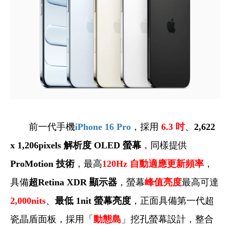
前一代手機
iPhone 16 Pro
，採用
6.3
吋
、
2,622
x 1,206pixels 解析度 OLED 螢幕
，同樣提供
ProMotion 技術
，最高
120Hz
自動適應更新頻率
，
具備
超Retina XDR 顯示器
，螢幕
峰值亮度
最高可達
2,000nits
、
最低 1nit 螢幕亮度
，正面具備第一代超
瓷晶盾面板，採用「
動態島
」挖孔螢幕設計，整合