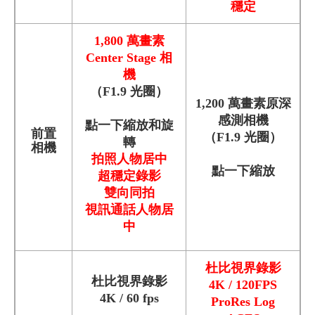
穩定
1,800 萬畫素
Center Stage 相
機
（F1.9 光圈）
1,200 萬畫素原深
感測相機
點一下縮放和旋
前置
（F1.9 光圈）
轉
相機
拍照人物居中
點一下縮放
超穩定錄影
雙向同拍
視訊通話人物居
中
杜比視界錄影
杜比視界錄影
4K / 120FPS
4K / 60 fps
ProRes Log
-