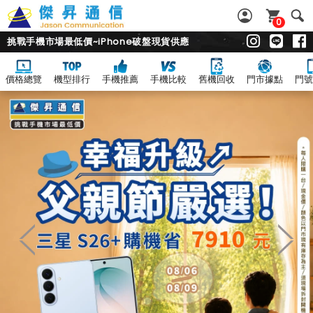
0
挑戰手機市場最低價~iPhone破盤現貨供應
價格總覽
機型排行
手機推薦
手機比較
舊機回收
門市據點
門號