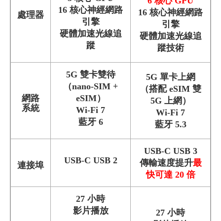
6 核心 GPU
16 核心神經網路
16 核心神經網路
處理器
引擎
引擎
硬體加速光線追
硬體加速光線追
蹤
蹤技術
5G 雙卡雙待
5G 單卡上網
（nano‑SIM +
（搭配 eSIM 雙
網路
eSIM）
5G 上網）
系統
Wi-Fi 7
Wi-Fi 7
藍牙 6
藍牙 5.3
USB-C USB 3
USB-C USB 2
傳輸速度提升
最
連接埠
快可達 20 倍
27 小時
影片播放
27 小時