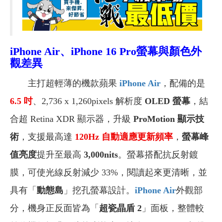
iPhone Air
、iPhone 16 Pro螢幕與顏色外
觀差異
主打超輕薄的機款蘋果
iPhone Air
，配備的是
6.5
吋
、2,736 x 1,260pixels 解析度
OLED 螢幕
，結
合超 Retina XDR 顯示器，升級
ProMotion 顯示技
術
，支援最高達
120Hz
自動適應更新頻率
，
螢幕峰
值亮度
提升至最高
3,000nits
。螢幕搭配抗反射鍍
膜，可使光線反射減少 33%，閱讀起來更清晰
，並
具有「
動態島
」挖孔螢幕設計
。
iPhone Air
外觀部
分，機身正反面皆為「
超瓷晶盾 2
」面板，整體較