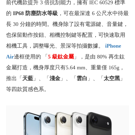
前代機款提升 3 倍抗刮能力，擁有 IEC 60529 標準
的
IP68 防塵防水等級
，可在最深達 6 公尺水中待最
長 30 分鐘的時間。機身除了設有電源鍵、音量鍵，
也保留動作按鈕、相機控制鍵等配置，可快速取用
相機工具，調整曝光、景深等拍攝數據。
iPhone
Air
邊框使用的 「
5
級鈦金屬
」，是由 80% 再生鈦
金屬打造，機身厚度只有5.64 mm、重量僅 165g，
推出「
天藍
」、「
淺金
」、「
雲白
」、「
太空黑
」
等四款質感色系。