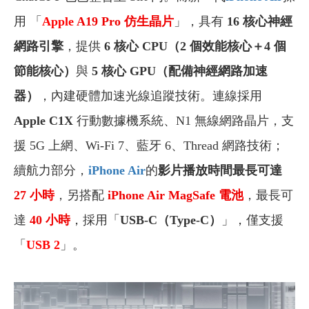
用 「
Apple
A19 Pro
仿生晶片
」，具有
16 核心神經
網路引擎
，提供
6 核心 CPU（2 個效能核心＋4 個
節能核心）
與
5
核心 GPU（配備神經網路加速
器）
，內建硬體加速光線追蹤技術。連線採用
Apple C1X
行動數據機系統、N1 無線網路晶片，支
援 5G 上網、Wi-Fi 7、藍牙 6、Thread 網路技術；
續航力部分，
iPhone Air
的
影片播放時間最長可達
27
小時
，另搭配
iPhone Air MagSafe
電池
，最長可
達
40
小時
，採用「
USB-C（Type-C）
」，僅支援
「
USB 2
」。