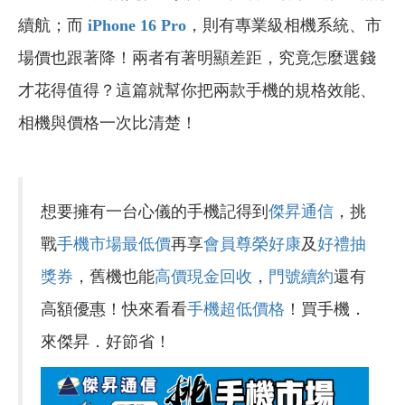
續航；而
iPhone 16 Pro
，則有專業級相機系統、市
場價也跟著降！兩者有著明顯差距，究竟怎麼選錢
才花得值得？這篇就幫你把兩款手機的規格效能、
相機與價格一次比清楚！
想要擁有一台心儀的手機記得到
傑昇通信
，挑
戰
手機市場最低價
再享
會員尊榮好康
及
好禮抽
獎券
，舊機也能
高價現金回收
，
門號續約
還有
高額優惠！快來看看
手機超低價格
！買手機．
來傑昇．好節省！