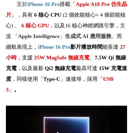
至於
iPhone 16 Pro
搭載「
Apple A18 Pro
仿生晶
片
」，具有
6
核心 CPU
(2
個效能核心+ 4 個節能核
心) 、
6
核心 GPU
，以及16 核心神經網路引擎，
支
援 「
Apple Intelligence
」
生成式 AI 應用服務
。
而
續航表現上，
iPhone 16 Pro
影片播放時間
能
長達
27
小時
，支援
25W MagSafe
無線充電
、
7.5W Qi 無線
充電
，以及最新
Qi2 無線充電
最高可達
15W
充電速
度
，同樣使用「
Type-C
」連接埠，採用「
USB
3
」
。