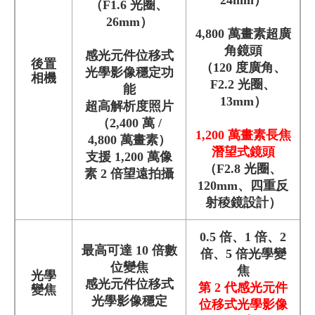
（F1.6 光圈、
26mm）
4,800 萬畫素超廣
角鏡頭
感光元件位移式
後置
（120 度廣角、
光學影像穩定功
相機
F2.2 光圈、
能
13mm）
超高解析度照片
（2,400 萬 /
1,200 萬畫素長焦
4,800 萬畫素）
潛望式鏡頭
支援 1,200 萬像
（F2.8 光圈、
素 2 倍望遠拍攝
120mm、四重反
射稜鏡設計）
0.5 倍、1 倍、2
最高可達 10 倍數
倍、5 倍光學變
位變焦
焦
光學
感光元件位移式
第 2 代感光元件
變焦
光學影像穩定
位移式光學影像