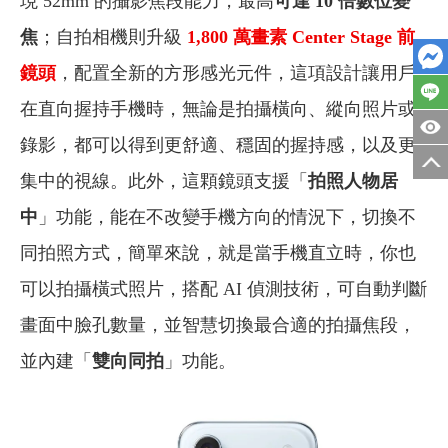
現 52mm 的攝影焦段能力，最高
可達 10 倍數位變
焦
；自拍相機則升級
1,800
萬畫素 Center Stage 前
鏡頭
，配置全新的方形感光元件，這項設計讓用戶
在直向握持手機時，無論是拍攝橫向、縱向照片或
錄影，都可以得到更舒適、穩固的握持感，以及更
集中的視線。此外，這顆鏡頭支援「
拍照人物居
中
」功能，能在不改變手機方向的情況下，切換不
同拍照方式，簡單來說，就是當手機直立時，你也
可以拍攝橫式照片，搭配 AI 偵測技術，可自動判斷
畫面中臉孔數量，並智慧切換最合適的拍攝焦段，
並內建「
雙向同拍
」功能。