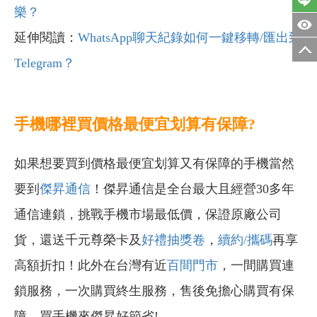
樂？
延伸閱讀：
WhatsApp聊天紀錄如何一鍵移轉/匯出到
Telegram？
手機哪裡買價格最便宜划算有保障?
如果想要買到價格最便宜划算又有保障的手機當然
要到
傑昇通信
！傑昇通信是全台最大且經營30多年
通信連鎖，挑戰手機市場最低價，保證原廠公司
貨，還送千元尊榮卡及
好禮抽獎卷
，
續約/攜碼
再享
高額折扣！此外在台灣有近
百間門市
，一間購買連
鎖服務，一次購買終生服務，售後免擔心購買有保
障，買手機來傑昇好節省!