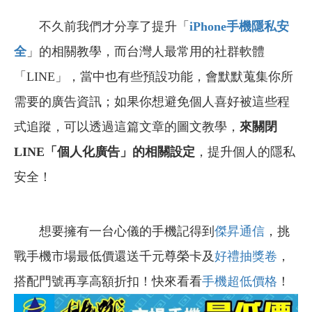
不久前我們才分享了提升「
iPhone
手機隱私安
全
」的相關教學，而台灣人最常用的社群軟體
「LINE」，當中也有些預設功能，會默默蒐集你所
需要的廣告資訊；如果你想避免個人喜好被這些程
式追蹤，可以透過這篇文章的圖文教學，
來關閉
LINE「個人化廣告」的相關設定
，提升個人的隱私
安全！
想要擁有一台心儀的手機記得到
傑昇通信
，挑
戰手機市場最低價還送千元尊榮卡及
好禮抽獎卷
，
搭配門號再享高額折扣！快來看看
手機超低價格
！