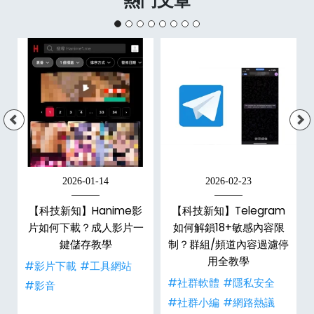
熱門文章
2026-01-14
2026-02-23
x
【科技新知】Hanime影
【科技新知】Telegram
6
片如何下載？成人影片一
如何解鎖18+敏感內容限
數
鍵儲存教學
制？群組/頻道內容過濾停
用全教學
#影片下載
#工具網站
事
#社群軟體
#隱私安全
#影音
#社群小編
#網路熱議