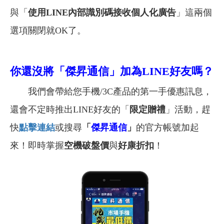
與「
使用LINE內部識別碼接收個人化廣告
」這兩個
選項關閉就OK了。
你還沒將「傑昇通信」加為LINE好友嗎？
我們會帶給您手機/3C產品的第一手優惠訊息，
還會不定時推出LINE好友的「
限定贈禮
」活動，趕
快
點擊連結
或搜尋
「
傑昇通信
」
的官方帳號加起
來！即時掌握
空機破盤價
與
好康折扣
！