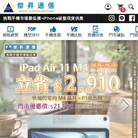
0
挑戰手機市場最低價~iPhone破盤現貨供應
價格總覽
機型排行
手機推薦
手機比較
舊機回收
門市據點
門號