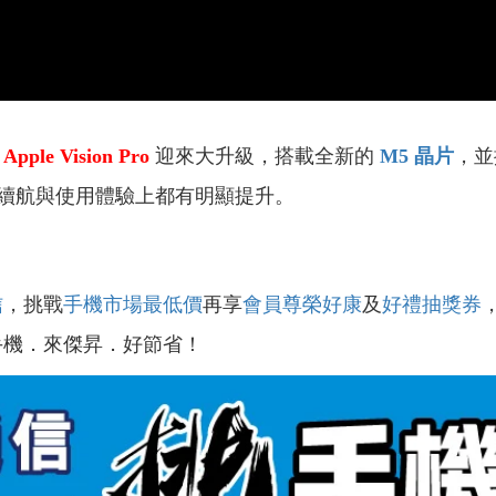
置
Apple Vision Pro
迎來大升級，搭載全新的
M5 晶片
，並換
續航與使用體驗上都有明顯提升。
信
，挑戰
手機市場最低價
再享
會員尊榮好康
及
好禮抽獎券
手機．來傑昇．好節省！