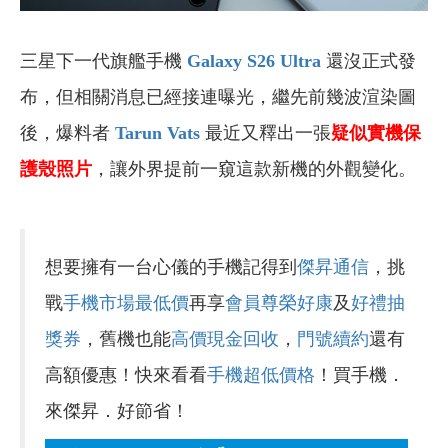
三星下一代旗艦手機
Galaxy S26 Ultra
還沒正式發
布，但相關消息已經接連曝光，繼先前幾波渲染圖
後，爆料者
Tarun Vats
最近又釋出一張
疑似實機保
護殼照片
，讓外界提前一窺這款新機的外觀變化。
想要擁有一台心儀的手機記得到
傑昇通信
，挑
戰
手機市場最低價
再享
會員尊榮好康
及
好禮抽
獎券
，舊機也能
高價現金回收
，
門號續約
還有
高額優惠！快來看看
手機超低價格
！買手機．
來傑昇．好節省！