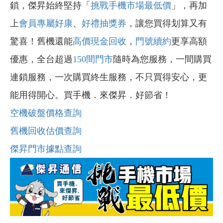
鎖，傑昇始終堅持「
挑戰手機市場最低價
」，再加
上
會員專屬好康
、
好禮抽獎券
，讓您買得划算又有
驚喜！舊機還能
高價現金回收
，
門號續約
更享高額
優惠，全台超過
150間門市
隨時為您服務，一間購買
連鎖服務，一次購買終生服務，不只買得安心，更
能用得開心。買手機．來傑昇．好節省！
空機破盤價格查詢
舊機回收估價查詢
傑昇門市據點查詢