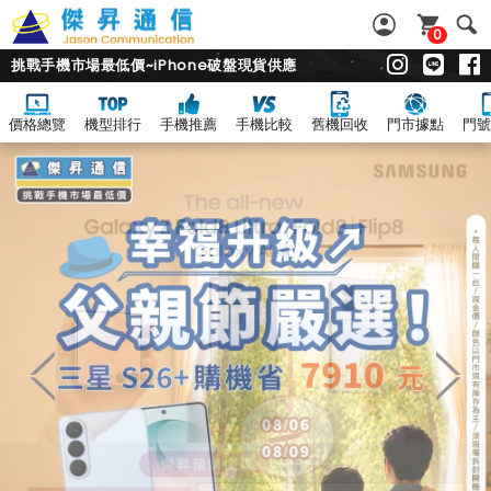
0
挑戰手機市場最低價~iPhone破盤現貨供應
價格總覽
機型排行
手機推薦
手機比較
舊機回收
門市據點
門號