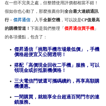
在一些不完美之處，但
整體使用評價都相當不錯！
假如
你也心動了，那麼推薦你到
全台最大連鎖通訊
行
－
傑昇通信
，入手
全新空機
，可以說是
CP值最高
的購機管道！
下面是我們整理「
傑昇通信買手機
」
的各項優點，包含了：
傑昇通信「挑戰手機市場最低價」，手機
價格超便宜又公開透明！
搭配「高價現金回收二手機」服務，可以
領現金或折抵新機價格！
三大電信門號還可攜碼續約，再享高額購
機優惠。
一間購買，就能享全台超過百間門市的連
鎖服務。