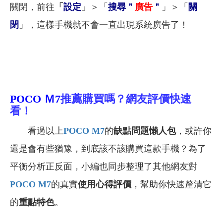
關閉，前往
「
設定
」＞「
搜尋＂
廣告
＂
」＞「
關
閉
」，這樣手機就不會一直出現系統廣告了！
POCO Ｍ7
推薦購買嗎？網友評價快速
看！
看過以上
POCO M7
的
缺點問題懶人包
，或許你
還是會有些猶豫，到底該不該購買這款手機？為了
平衡分析正反面，小編也同步整理了其他網友對
POCO M7
的真實
使用心得評價
，幫助你快速釐清它
的
重點特色
。