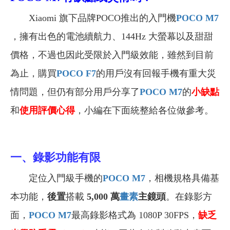
Xiaomi 旗下品牌POCO推出的
入門機
POCO M7
，擁有
出色的電池續航力、
144Hz 大螢幕以及甜甜
價格，不過也因此受限於入門級效能，雖然
到目前
為止，購買
POCO F7
的用戶沒有回報手機有重大災
情問題，但仍有部分用戶分享了
POCO M7
的
小缺點
和
使用評價心得
，小編在下面統整給各位做參考。
一、
錄影功能有限
定位入門級手機的
POCO M7
，
相機規格具備
基
本功能，
後置
搭載
5,000 萬
畫素
主鏡頭
。在錄影方
面，
POCO M7
最高錄影格式為 1080P 30FPS，
缺乏