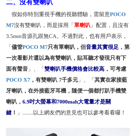
二、沒有雙喇叭
假如你特別重視手機的視聽體驗，需留意
POCO
M7
沒有雙喇叭，而是採用「
單喇叭
」配置，且沒有
3.5mm音源孔跟無CA。不過對此，也有用戶表示，
「
儘管
POCO M7
只有單喇叭，但
音量其實很足
，第
一次看影片還以為有雙喇叭，貼耳聽才發現只有下
面有聲音
」、「
雙喇叭手機價格會比較高
，可考慮
POCO X7
，有雙喇叭 7千多元
」、「
其實在家接藍
牙喇叭，在外接藍牙耳機，隨便一個都打趴手機雙
喇叭，
6.9吋大螢幕和7000mah大電量才是關
鍵
！
」.......以上網友們的意見也可以參考看看囉！