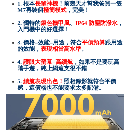
1. 根本
長輩神機
！前幾天才幫我爸買一隻
M7再裝個
極簡模式
，完美！
2.
獨特的
銀色機甲風
、
IP64 防塵防潑水
，
入門機中的好選擇！
3.
價格=效能=用途，符合
平價預算
跟用途
的效能，
表現相當高水準
。
4.
護眼大螢幕+高續航
，如果不是要玩高
階手遊，純上網這支很不錯
5.
續航表現出色！
照相錄影就符合平價
感．這價格也不能要求太多配備。