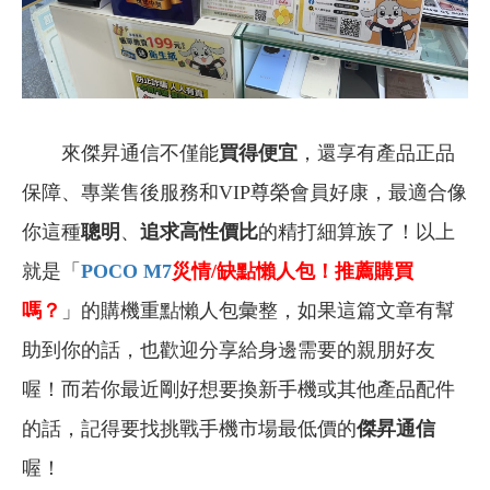
來傑昇通信不僅能
買得便宜
，還享有產品正品
保障、專業售後服務和VIP尊榮會員好康，最適合像
你這種
聰明
、
追求高性價比
的精打細算族了！以上
就是「
POCO M7
災情/缺點懶人包！推薦購買
嗎？
」的購機重點懶人包彙整，如果這篇文章有幫
助到你的話，也歡迎分享給身邊需要的親朋好友
喔！而若你最近剛好想要換新手機或其他產品配件
的話，記得要找挑戰手機市場最低價的
傑昇通信
喔！