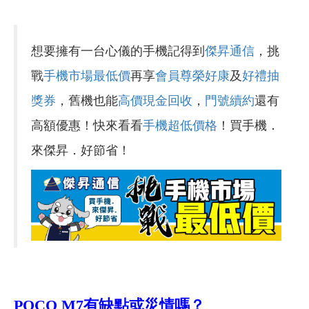
想要擁有一台心儀的手機記得到
傑昇通信
，挑
戰
手機市場最低價
再享
會員尊榮好康
及
好禮抽
獎券
，舊機也能
高價現金回收
，
門號續約
還有
高額優惠！快來看看
手機超低價格
！買手機．
來傑昇．好節省！
POCO M7
有
缺點或
災情嗎？