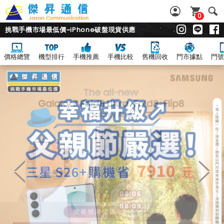
0
挑戰手機市場最低價~iPhone破盤現貨供應
價格總覽
機型排行
手機推薦
手機比較
舊機回收
門市據點
門號