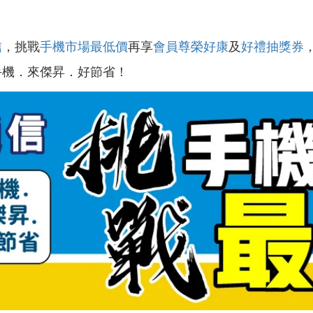
信
，挑戰
手機市場最低價
再享
會員尊榮好康
及
好禮抽獎券
手機．來傑昇．好節省！