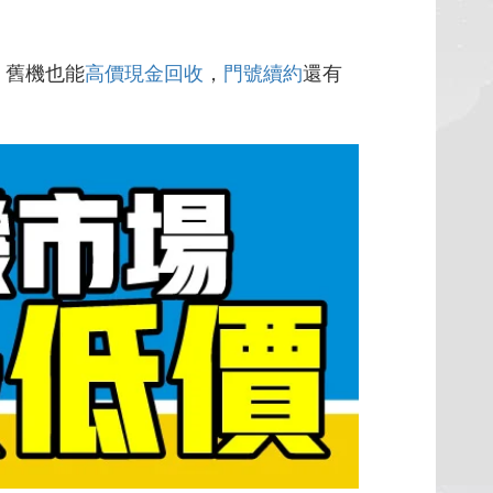
，舊機也能
高價現金回收
，
門號續約
還有