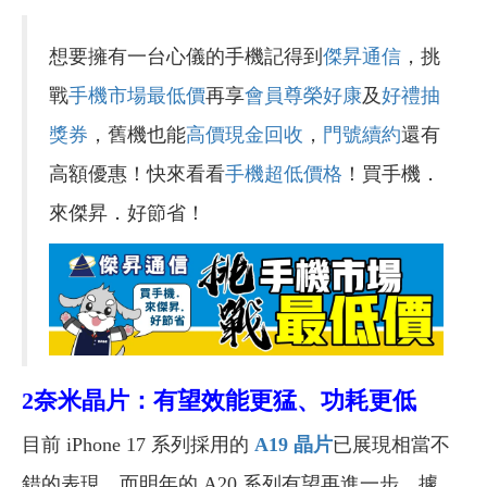
想要擁有一台心儀的手機記得到
傑昇通信
，挑
戰
手機市場最低價
再享
會員尊榮好康
及
好禮抽
獎券
，舊機也能
高價現金回收
，
門號續約
還有
高額優惠！快來看看
手機超低價格
！買手機．
來傑昇．好節省！
2奈米晶片：有望效能更猛、功耗更低
目前 iPhone 17 系列採用的
A19 晶片
已展現相當不
錯的表現，而明年的 A20 系列有望再進一步。
據