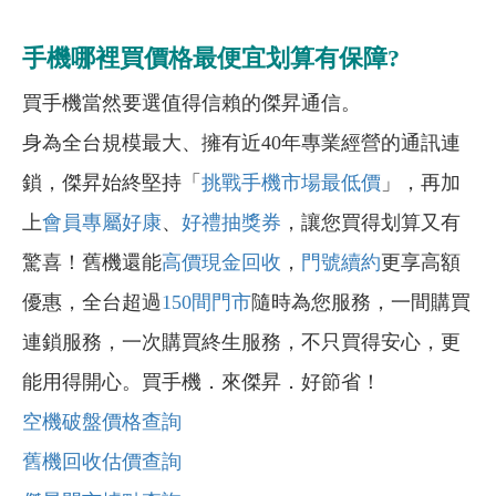
手機哪裡買價格最便宜划算有保障?
買手機當然要選值得信賴的傑昇通信。
身為全台規模最大、擁有近40年專業經營的通訊連
鎖，傑昇始終堅持「
挑戰手機市場最低價
」，再加
上
會員專屬好康
、
好禮抽獎券
，讓您買得划算又有
驚喜！舊機還能
高價現金回收
，
門號續約
更享高額
優惠，全台超過
150間門市
隨時為您服務，一間購買
連鎖服務，一次購買終生服務，不只買得安心，更
能用得開心。買手機．來傑昇．好節省！
空機破盤價格查詢
舊機回收估價查詢