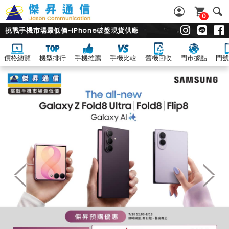
0
挑戰手機市場最低價~iPhone破盤現貨供應
價格總覽
機型排行
手機推薦
手機比較
舊機回收
門市據點
門號