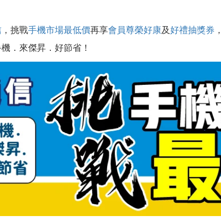
信
，挑戰
手機市場最低價
再享
會員尊榮好康
及
好禮抽獎券
手機．來傑昇．好節省！