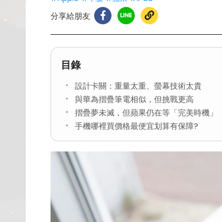
分享給朋友
目錄
設計卡關：重量太重、螢幕技術太貴
與華為摺疊筆電相似，但挑戰更高
摺疊夢未滅，但蘋果仍在等「完美時機」
手機哪裡買價格最便宜划算有保障?