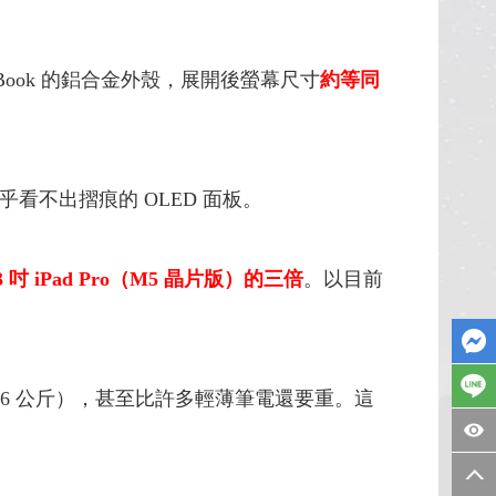
ook 的鋁合金外殼，展開後螢幕尺寸
約等同
幾乎看不出摺痕的 OLED 面板。
 吋 iPad Pro（M5 晶片版）的三倍
。以目前
約 1.6 公斤），甚至比許多輕薄筆電還要重。這