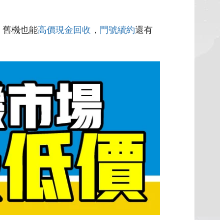
，舊機也能
高價現金回收
，
門號續約
還有