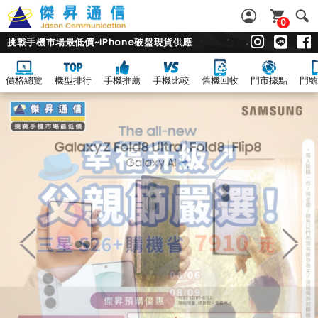
0
挑戰手機市場最低價~iPhone破盤現貨供應
價格總覽
機型排行
手機推薦
手機比較
舊機回收
門市據點
門號