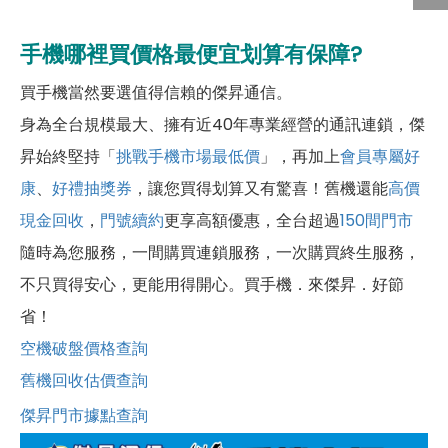
手機哪裡買價格最便宜划算有保障?
買手機當然要選值得信賴的傑昇通信。
身為全台規模最大、擁有近40年專業經營的通訊連鎖，傑
昇始終堅持「
挑戰手機市場最低價
」，再加上
會員專屬好
康
、
好禮抽獎券
，讓您買得划算又有驚喜！舊機還能
高價
現金回收
，
門號續約
更享高額優惠，全台超過
150間門市
隨時為您服務，一間購買連鎖服務，一次購買終生服務，
不只買得安心，更能用得開心。買手機．來傑昇．好節
省！
空機破盤價格查詢
舊機回收估價查詢
傑昇門市據點查詢