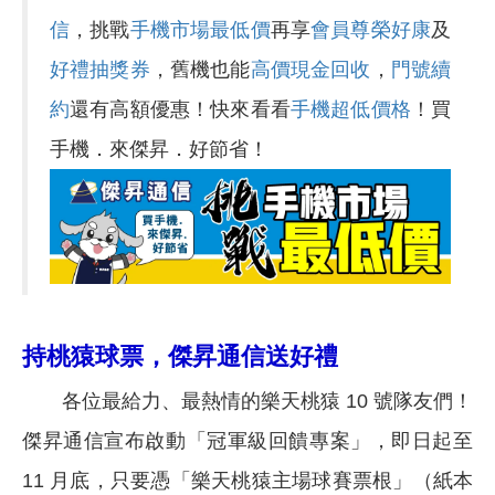
信
，挑戰
手機市場最低價
再享
會員尊榮好康
及
好禮抽獎券
，舊機也能
高價現金回收
，
門號續
約
還有高額優惠！快來看看
手機超低價格
！買
手機．來傑昇．好節省！
持桃猿球票，傑昇通信送好禮
各位最給力、最熱情的樂天桃猿 10 號隊友們！
傑昇通信宣布啟動「冠軍級回饋專案」，即日起至
11 月底，只要憑「樂天桃猿主場球賽票根」（紙本