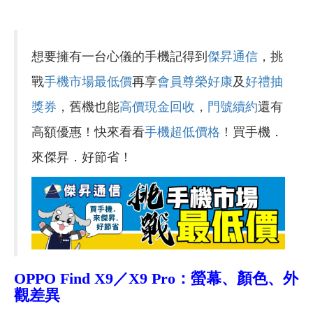
想要擁有一台心儀的手機記得到
傑昇通信
，挑
戰
手機市場最低價
再享
會員尊榮好康
及
好禮抽
獎券
，舊機也能
高價現金回收
，
門號續約
還有
高額優惠！快來看看
手機超低價格
！買手機．
來傑昇．好節省！
OPPO Find X9／X9 Pro：螢幕、顏色、外
觀差異