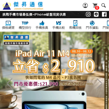
0
挑戰手機市場最低價~iPhone破盤現貨供應
價格總覽
機型排行
手機推薦
手機比較
舊機回收
門市據點
門號