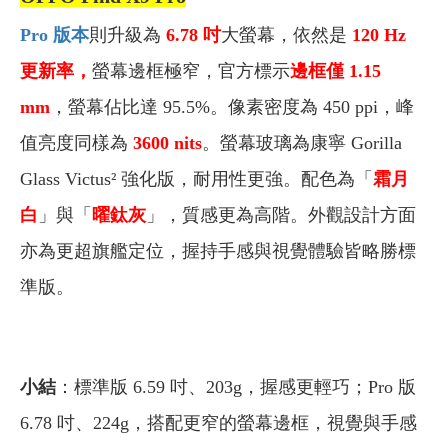
Pro 版本
則升級為
6.78 吋
大螢幕，依然是
120 Hz
更新率，
螢幕邊框極窄，官方標示
邊框僅 1.15
mm
，螢幕佔比達 95.5%。像素密度為 450 ppi，峰
值亮度同樣為
3600 nits
。螢幕玻璃為康寧 Gorilla
Glass Victus² 強化版，耐用性更強。配色為「
霜月
白
」與「
曜鈦灰
」，質感更為高階。外觀設計方面
亦為更超旗艦定位，握持手感與視覺體驗皆略勝標
準版。
小結
：標準版 6.59 吋、203g，握感更輕巧；Pro 版
6.78 吋、224g，搭配更窄的螢幕邊框，視覺與手感