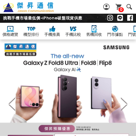
0
挑戰手機市場最低價~iPhone破盤現貨供應
價格總覽
機型排行
手機推薦
手機比較
舊機回收
門市據點
門號