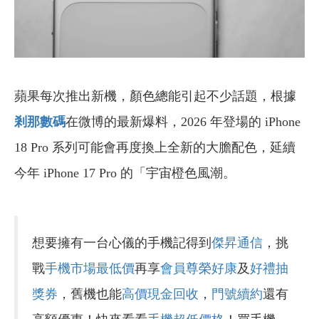
蘋果每次推出新機，顏色總能引起不少話題，根據
剎那數碼
在微博的最新爆料，2026 年登場的 iPhone
18 Pro 系列可能會再度換上全新的大膽配色，延續
今年 iPhone 17 Pro 的「宇宙橙色風潮。
想要擁有一台心儀的手機記得到
傑昇通信
，挑
戰
手機市場最低價
再享
會員尊榮好康
及
好禮抽
獎券
，舊機也能
高價現金回收
，
門號續約
還有