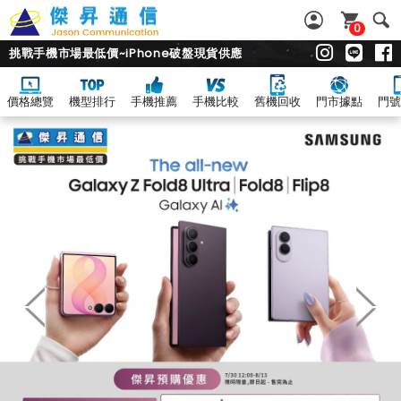
0
挑戰手機市場最低價~iPhone破盤現貨供應
價格總覽
機型排行
手機推薦
手機比較
舊機回收
門市據點
門號