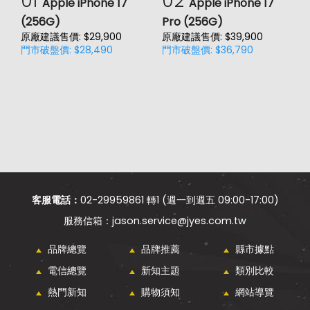
01
02
Apple iPhone 17
Apple iPhone 17
(256G)
Pro (256G)
(
原廠建議售價: $29,900
原廠建議售價: $39,900
原
門市破盤價: $28,490
門市破盤價: $36,790
門
客服電話：
02-29959861 轉1 (週一到週五 09:00-17:00)
jason.service@jyes.com.tw
品牌總覽
品牌推薦
縣市據點
電信總覽
新知主題
類別比較
熱門新知
購物須知
網站導覽