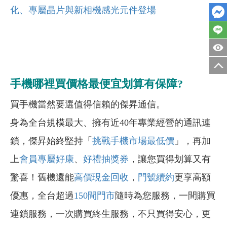
化、專屬晶片與新相機感光元件登場
手機哪裡買價格最便宜划算有保障?
買手機當然要選值得信賴的傑昇通信。
身為全台規模最大、擁有近40年專業經營的通訊連
鎖，傑昇始終堅持「
挑戰手機市場最低價
」，再加
上
會員專屬好康
、
好禮抽獎券
，讓您買得划算又有
驚喜！舊機還能
高價現金回收
，
門號續約
更享高額
優惠，全台超過
150間門市
隨時為您服務，一間購買
連鎖服務，一次購買終生服務，不只買得安心，更