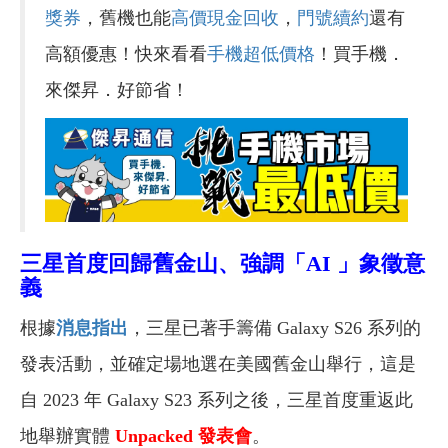
獎券
，舊機也能
高價現金回收
，
門號續約
還有
高額優惠！快來看看
手機超低價格
！買手機．
來傑昇．好節省！
三星首度回歸舊金山、強調「AI 」象徵意
義
根據
消息指出
，三星已著手籌備 Galaxy S26 系列的
發表活動，並確定場地選在美國舊金山舉行，這是
自 2023 年 Galaxy S23 系列之後，三星首度重返此
地舉辦實體
Unpacked 發表會
。