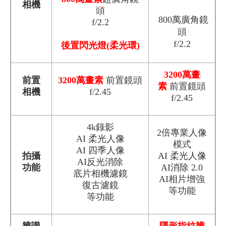
相機
頭
800萬廣角鏡
f/2.2
頭
f/2.2
後置閃光燈(柔光環)
3200萬畫
前置
3200萬畫素
前置鏡頭
素
前置鏡頭
相機
f/2.45
f/2.45
4k錄影
2倍專業人像
AI 柔光人像
模式
AI 四季人像
拍攝
AI 柔光人像
AI反光消除
功能
AI消除 2.0
底片相機濾鏡
AI相片增強
復古濾鏡
等功能
等功能
辨識
隱形指紋辨