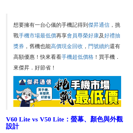
想要擁有一台心儀的手機記得到
傑昇通信
，挑
戰
手機市場最低價
再享
會員尊榮好康
及
好禮抽
獎券
，舊機也能
高價現金回收
，
門號續約
還有
高額優惠！快來看看
手機超低價格
！買手機．
來傑昇．好節省！
V60 Lite vs V50 Lite：螢幕、顏色與外觀
設計