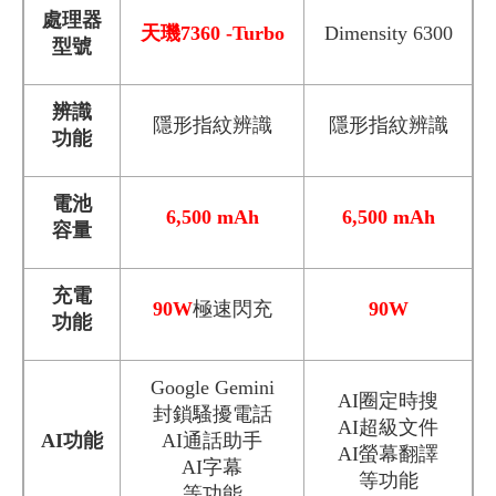
處理器
天璣7360 -Turbo
Dimensity 6300
型號
辨識
隱形指紋辨識
隱形指紋辨識
功能
電池
6,500 mAh
6,500 mAh
容量
充電
90W
極速閃充
90W
功能
Google Gemini
AI圈定時搜
封鎖騷擾電話
AI超級文件
AI功能
AI通話助手
AI螢幕翻譯
AI字幕
等功能
等功能