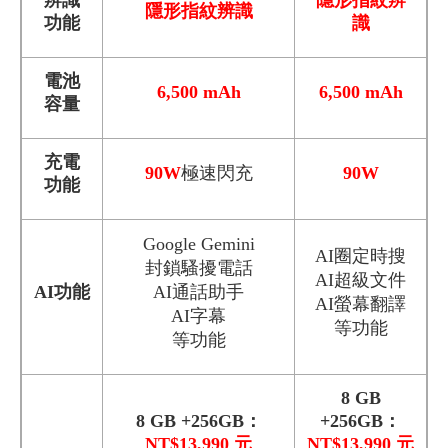
隱形指紋辨識
功能
識
電池
6,500 mAh
6,500 mAh
容量
充電
90W
極速閃充
90W
功能
Google Gemini
AI圈定時搜
封鎖騷擾電話
AI超級文件
AI功能
AI通話助手
AI螢幕翻譯
AI字幕
等功能
等功能
8 GB
8 GB +256GB：
+256GB：
NT$13,990 元
NT$13,990 元