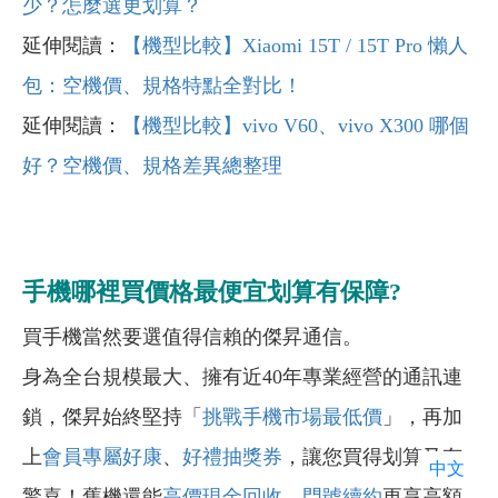
少？怎麼選更划算？
延伸閱讀：
【機型比較】Xiaomi 15T / 15T Pro 懶人
包：空機價、規格特點全對比！
延伸閱讀：
【機型比較】vivo V60、vivo X300 哪個
好？空機價、規格差異總整理
手機哪裡買價格最便宜划算有保障?
買手機當然要選值得信賴的傑昇通信。
身為全台規模最大、擁有近40年專業經營的通訊連
鎖，傑昇始終堅持「
挑戰手機市場最低價
」，再加
上
會員專屬好康
、
好禮抽獎券
，讓您買得划算又有
中文
驚喜！舊機還能
高價現金回收
，
門號續約
更享高額