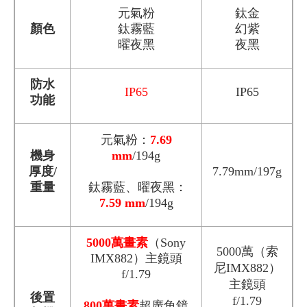
元氣粉
鈦金
顏色
鈦霧藍
幻紫
曜夜黑
夜黑
防水
IP65
IP65
功能
元氣粉：
7.69
機身
mm
/194g
厚度/
7.79mm/197g
重量
鈦霧藍、曜夜黑：
7.59 mm
/194g
5000萬畫素
（Sony
5000萬（索
IMX882）主鏡頭
尼IMX882）
f/1.79
主鏡頭
後置
f/1.79
800萬畫素
超廣角鏡