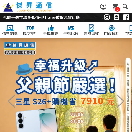
0
挑戰手機市場最低價~iPhone破盤現貨供應
價格總覽
機型排行
手機推薦
手機比較
舊機回收
門市據點
門號