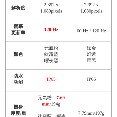
2,392 x
2,392 x
解析度
1,080pixels
1,080pixels
螢幕
120 Hz
60 Hz / 120 Hz
更新率
元氣粉
鈦金
幻紫
顏色
鈦霧藍
夜黑
曜夜黑
防水
IP65
IP65
功能
元氣粉：
7.69
mm
/194g
機身
7.79mm/197g
厚度/重
鈦霧藍、曜夜